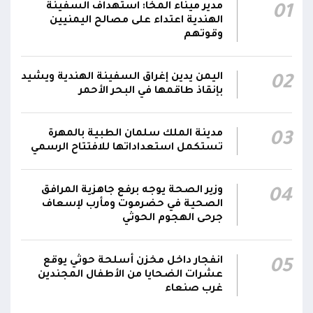
صالح يشيد بالروح القتالية العالية لكافة منتسبي
مدير ميناء المخا: استهداف السفينة
01
00:28
الفرقتين الأولى والثالثة وحسن التعامل مع الموقف
الهندية اعتداء على مصالح اليمنيين
وقوتهم
وثبات المقاتلين في مواقعهم
الفريق أول ركن طارق صالح يعزي في اتصالين
اليمن يدين إغراق السفينة الهندية ويشيد
02
هاتفيين قائدي الفرقتين الأولى والثالثة طوارئ في
00:26
بإنقاذ طاقمها في البحر الأحمر
استشهاد عدد من الأبطال بالهجوم الحوثي الغادر
اللجنة الأمنية بحضرموت تدين هجوم مليشيا
مدينة الملك سلمان الطبية بالمهرة
03
تستكمل استعداداتها للافتتاح الرسمي
الحوثي على القوات المسلحة وتؤكد استمرار
00:21
العمليات الأمنية والعسكرية لحماية الأمن
والاستقرار
وزير الصحة يوجه برفع جاهزية المرافق
04
الصحية في حضرموت ومأرب لإسعاف
جدد #المكتب_السياسي تمسكه بمواصلة النضال
جرحى الهجوم الحوثي
إلى جانب الشعب اليمني وقوى الصف الجمهوري،
23:05
مؤكداً الاستعداد لتقديم التضحيات حتى تحرير البلاد
انفجار داخل مخزن أسلحة حوثي يوقع
05
واستعادة العاصمة صنعاء وإنهاء الانقلاب
عشرات الضحايا من الأطفال المجندين
غرب صنعاء