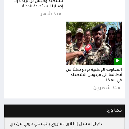
للشهيد وحيش لن تزيدنا إلا
إصرارا لاستعادة الدولة
منذ شهر
المقاومة الوطنية تودع بطلًا من
المق
أبطالها إلى فردوس الشهداء
أبطا
في المخا
في ا
منذ شهرين
من
كما ورد
عاجل| فشل إطلاق صاروخ باليستي حوثي من ذي