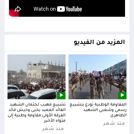
المزيد من الفيديو
يد
المقاومة الوطنية تودع بتشييع
تشييع مهيب لجثمان الشهيد
المق
ائد
رسمي وشعبي الشهيد
القائد العميد يحيى وحيش قائد
رسم
إلى
الظاهري
الفرقة الأولى مقاومة وطنية إلى
الظا
مثواه الأخير
منذ شهر
من
منذ شهر