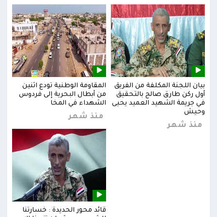
بيان اللجنة المكلفة من الفريق
المقاومة الوطنية تودع اثنين
بيان
س
أول ركن طارق صالح بالتحقيق
من أبطال البحرية إلى فردوس
أول 
في جريمة الشهيد العميد يحيى
الشهداء في المخا
في ج
وحيش
وحي
منذ شهر
منذ شهر
من
قائد محور الحديدة : خسارتنا