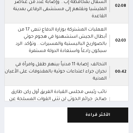
السفال بمحافظة إب.. وإصابة عدد من عناصر
02:08
المليشيا ونقلهم إلى مستشفى الرفاعي بمدينة
القاعدة
العمليات المشتركة بوزارة الدفاع تنعى 17 من
أبطال الجيش استشهدوا في هجوم حوثي
02:03
بالصواريخ الباليستية والمسيرات.. وتؤكد: الرد
سيكون رادعاً واستعادة الدولة مستمرة
التحالف: إصابة 11 مدنياً بينهم طفل وامرأة في
نجران جراء اعتداءات حوثية بالمقذوفات على الأعيان
00:42
المدنية
نائب رئيس مجلس القيادة الفريق أول ركن طارق
صالح: جرائم الحوثي لن تثني القوات المسلحة عن
00:29
أداء واجبها الوطني واستعادة الدولة وعاصمتها
صنعاء
الأكثر قراءة
نائب رئيس مجلس القيادة الفريق أول ركن طارق