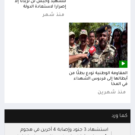
للشهيد وحيش لن تزيدنا إلا
إصرارا لاستعادة الدولة
منذ شهر
المقاومة الوطنية تودع بطلًا من
المق
أبطالها إلى فردوس الشهداء
أبطا
في المخا
في ا
منذ شهرين
من
كما ورد
استشهاد 3 جنود وإصابة 4 آخرين في هجوم