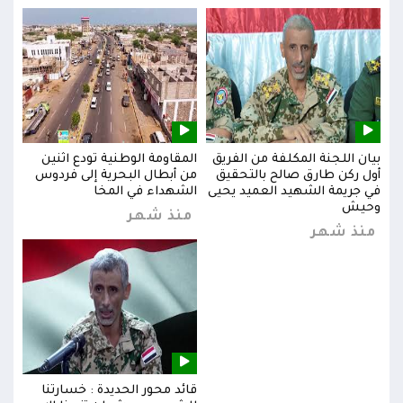
بيان اللجنة المكلفة من الفريق
المقاومة الوطنية تودع اثنين
بيان
س
أول ركن طارق صالح بالتحقيق
من أبطال البحرية إلى فردوس
أول 
في جريمة الشهيد العميد يحيى
الشهداء في المخا
في ج
وحيش
وحي
منذ شهر
منذ شهر
من
قائد محور الحديدة : خسارتنا