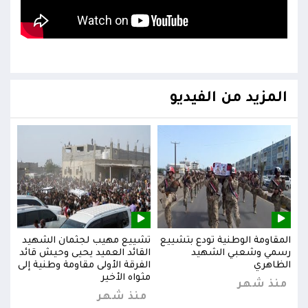
المزيد من الفيديو
يد
المقاومة الوطنية تودع بتشييع
تشييع مهيب لجثمان الشهيد
المق
ائد
رسمي وشعبي الشهيد
القائد العميد يحيى وحيش قائد
رسم
إلى
الظاهري
الفرقة الأولى مقاومة وطنية إلى
الظا
مثواه الأخير
منذ شهر
من
منذ شهر