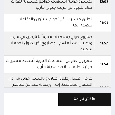
بمُسيرة حوثية استهدف مواقع عسكرية لقوات
12:08
دفاع شبوة في حريب جنوبي مأرب
تحليق مسيرات في أجواء سيئون والدفاعات
12:02
تتصدى لها
صاروخ حوثي يستهدف مخيماً للنازحين في مأرب
ويصيب عدداً منهم.. وصاروخ آخر يطول تجمعات
11:57
سكنية
تلفزيون حكومي: الدفاعات الجوية تُسقط مسيرات
11:54
حوثية أُطلقت باتجاه مدينة مأرب
عاجل| فشل إطلاق صاروخ باليستي حوثي من ذي
السفال بمحافظة إب.. وإصابة عدد من عناصر
02:08
المليشيا ونقلهم إلى مستشفى الرفاعي بمدينة
القاعدة
الأكثر قراءة
العمليات المشتركة بوزارة الدفاع تنعى 17 من