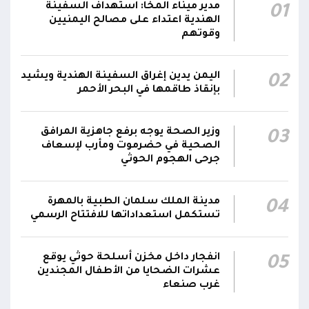
أبطال الجيش استشهدوا في هجوم حوثي
مدير ميناء المخا: استهداف السفينة
01
02:03
بالصواريخ الباليستية والمسيرات.. وتؤكد: الرد
الهندية اعتداء على مصالح اليمنيين
سيكون رادعاً واستعادة الدولة مستمرة
وقوتهم
التحالف: إصابة 11 مدنياً بينهم طفل وامرأة في
اليمن يدين إغراق السفينة الهندية ويشيد
02
نجران جراء اعتداءات حوثية بالمقذوفات على الأعيان
00:42
بإنقاذ طاقمها في البحر الأحمر
المدنية
نائب رئيس مجلس القيادة الفريق أول ركن طارق
وزير الصحة يوجه برفع جاهزية المرافق
03
صالح: جرائم الحوثي لن تثني القوات المسلحة عن
الصحية في حضرموت ومأرب لإسعاف
00:29
جرحى الهجوم الحوثي
أداء واجبها الوطني واستعادة الدولة وعاصمتها
صنعاء
مدينة الملك سلمان الطبية بالمهرة
04
تستكمل استعداداتها للافتتاح الرسمي
انفجار داخل مخزن أسلحة حوثي يوقع
05
عشرات الضحايا من الأطفال المجندين
غرب صنعاء