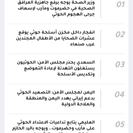
وزير الصحة يوجه برفع جاهزية المرافق
01
الصحية في حضرموت ومأرب لإسعاف
قصف حوثي عشوائي بالسلاح الثقيل يستهدف
جرحى الهجوم الحوثي
مناطق مآهولة بقرى المعزوب والعبارى في
15:35
محافظة الضالع
انفجار داخل مخزن أسلحة حوثي يوقع
02
عشرات الضحايا من الأطفال المجندين
غرب صنعاء
السعدي يحذر مجلس الأمن: الحوثيون
03
يستغلون التهدئة لإعادة التموضع
وتكديس الأسلحة
اليمن لمجلس الأمن: التصعيد الحوثي
04
بدعم إيراني يهدد اليمن والمنطقة
والملاحة الدولية
العليمي يتابع تداعيات الاعتداء الحوثي
05
على مأرب وحضرموت.. ويوجه بالرد الحازم