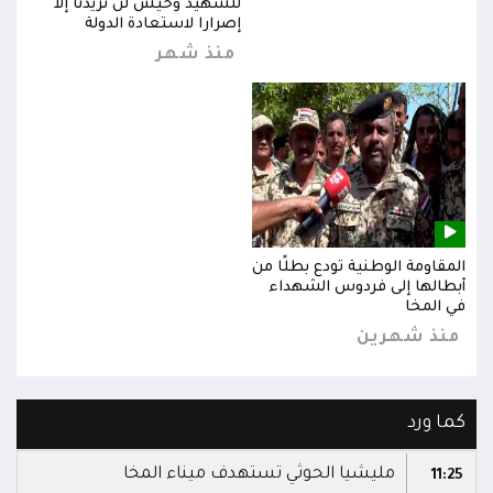
للشهيد وحيش لن تزيدنا إلا
إصرارا لاستعادة الدولة
منذ شهر
المقاومة الوطنية تودع بطلًا من
المق
أبطالها إلى فردوس الشهداء
أبطا
في المخا
في ا
منذ شهرين
من
كما ورد
مليشيا الحوثي تستهدف ميناء المخا
11:25