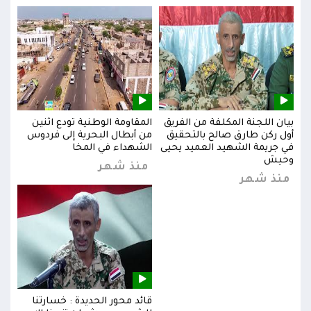
بيان اللجنة المكلفة من الفريق
المقاومة الوطنية تودع اثنين
بيان
س
أول ركن طارق صالح بالتحقيق
من أبطال البحرية إلى فردوس
أول 
في جريمة الشهيد العميد يحيى
الشهداء في المخا
في ج
وحيش
وحي
منذ شهر
منذ شهر
من
قائد محور الحديدة : خسارتنا