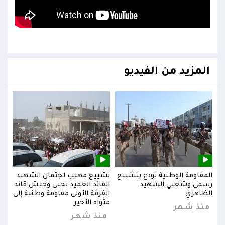
المزيد من الفيديو
يد
المقاومة الوطنية تودع بتشييع
تشييع مهيب لجثمان الشهيد
المق
ائد
رسمي وشعبي الشهيد
القائد العميد يحيى وحيش قائد
رسم
إلى
الظاهري
الفرقة الأولى مقاومة وطنية إلى
الظا
مثواه الأخير
منذ شهر
من
منذ شهر