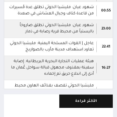
شهود عيان: مليشيا الحوثي تطلق عدة مُسيرات
00:55
من قاعدة كتاف وجبال العشاش في صعدة
شهود عيان: مليشيا الحوثي تطلق صاروخاً
23:00
باليستياً من محيط قرية رصابة في ذمار
عاجل | القوات المسلحة اليمنية: مليشيا الحوثي
22:41
تعاود استهداف مدينة مأرب بالصواريخ
هيئة عمليات التجارة البحرية البريطانية: إصابة
سفينة بمقذوف مجهول قبالة سواحل عُمان ما
16:27
أدى إلى اندلاع حريق تم إخماده
مليشيا الحوثي تقصف بقذائف الهاون محيط
معسكر العللة التابع لقوات درع الوطن غرب
15:40
قعطبة في الضالع
الأكثر قراءة
مليشيا الحوثي تقصف أحياء سكنية غرب قعطبة
15:37
في الضالع