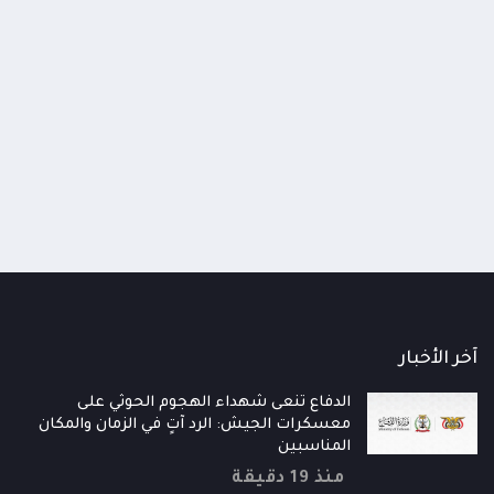
اومة الوطنية تودع اثنين من أبطال
قائد محور الحديدة : خسارتنا 
رية إلى فردوس الشهداء في المخا
وحيش لن تزيدنا إلا إصرارا لاست
ذ شهر
منذ شهر
آخر الأخبار
الدفاع تنعى شهداء الهجوم الحوثي على
معسكرات الجيش: الرد آتٍ في الزمان والمكان
المناسبين
منذ 19 دقيقة