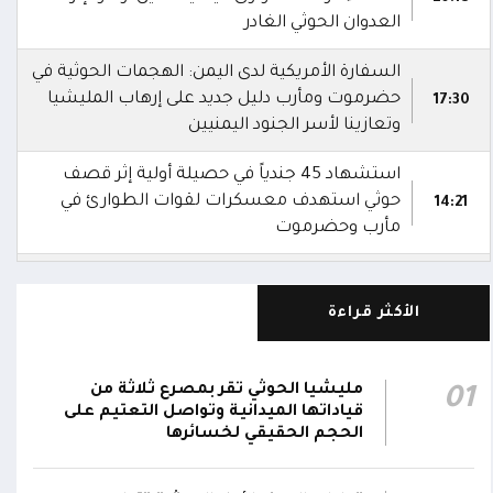
العدوان الحوثي الغادر
السفارة الأمريكية لدى اليمن: الهجمات الحوثية في
حضرموت ومأرب دليل جديد على إرهاب المليشيا
17:30
وتعازينا لأسر الجنود اليمنيين
استشهاد 45 جندياً في حصيلة أولية إثر قصف
حوثي استهدف معسكرات لقوات الطوارئ في
14:21
مأرب وحضرموت
شهداء وجرحى في هجوم بمُسيرات حوثية
استهدف معسكرين لقوات الطوارئ في منطقة
13:28
الأكثر قراءة
الرويك بصحراء حضرموت
الدفاعات الجوية تُسقط مُسيرة حوثية في أجواء
مليشيا الحوثي تقر بمصرع ثلاثة من
01
01:20
مدينة مأرب
قياداتها الميدانية وتواصل التعتيم على
الحجم الحقيقي لخسائرها
شرطة تعز تضبط قاتل المساعد "موسى نعمان"
أحد منتسبي قوات الطوارئ بعد ساعات من