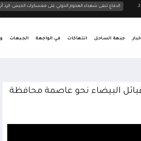
 2026
عشرات الشهداء والجرحى بهجوم حوثي بالصواريخ والمُسيرات استهدف معسكرات للقوات الحكومية في مأرب وحضرموت
خبار
جبهة الساحل
انتهاكات
في الواجهة
الجبهات
وق
قبائل البيضاء نحو عاصمة محافظة