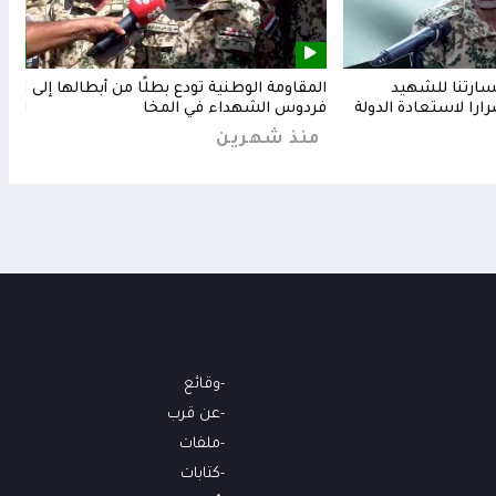
خسارتنا للشهيد
المقاومة الوطنية تودع بطلًا من أبطالها إلى
المق
رارا لاستعادة الدولة
فردوس الشهداء في المخا
البح
منذ شهرين
من
وقائع
عن قرب
ملفات
كتابات