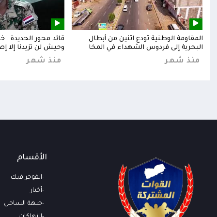
إلى
المقاومة الوطنية تودع اثنين من أبطال
قائد محور الحديدة : 
البحرية إلى فردوس الشهداء في المخا
وحيش لن تزيدنا إلا إص
منذ شهر
منذ شهر
الأقسام
انفوجرافيك
أخبار
جبهة الساحل
انتهاكات