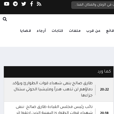
الدفاع تنعى شهداء الهجوم الحوثي على معسكرات الجيش: الرد آتٍ في الزمان والمكان المناسبين
إب.. مليشيا الحوثي تقتحم عمارة سكنية وتنهب م
ائع
عن قرب
ملفات
كتابات
أرجاء
قضايا
كما ورد
طارق صالح ينعى شهداء قوات الطوارئ ويؤكد:
دماؤهم لن تذهب هدراً ومليشيا الحوثي ستنال
20:22
جزاءها
نائب رئيس مجلس القيادة طارق صالح: ننعى
شهداء قوات الطوارئ اليمنية الذين ارتقوا إثر
20:18