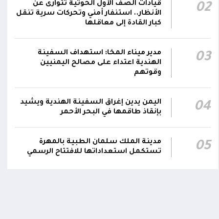
00:12
قيادات الصف الأول الحوثية تتوارى عن
02
ارتكابه الجريمة.. وتؤكد استكمال الإجراءات لإحالته
الأنظار.. استنفار أمني وتحركات سرية تنقل
إلى القضاء
كبار القادة إلى معاقلها
مركز الملك سلمان يوقع برنامجاً لإعادة تأهيل
وتجهيز 11 منشأة صحية في لحج والضالع
23:16
مدير ميناء المخا: استهداف السفينة
03
الهندية اعتداء على مصالح اليمنيين
وسقطرى يستفيد منها أكثر من 112 ألف شخص
وقوتهم
اليمن يدين إغراق السفينة الهندية ويشيد
04
بإنقاذ طاقمها في البحر الأحمر
اومة الوطنية تودع بتشييع رسمي
تشييع مهيب لجثمان الشهيد ا
ي الشهيد الظاهري
العميد يحيى وحيش قائد الفرقة
مدينة الملك سلمان الطبية بالمهرة
05
مقاومة وطنية إلى مثواه الأخير
تستكمل استعداداتها للافتتاح الرسمي
ذ شهر
منذ شهر