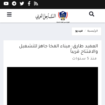
الرئيسية
فيديو
العميد طارق: ميناء المخا جاهز للتشغيل
والافتتاح قريباً
منذ 5 سنوات