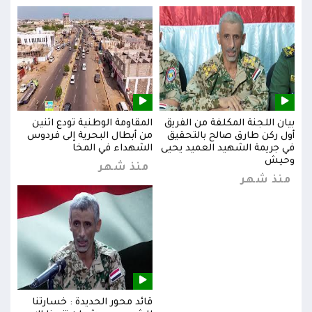
بيان اللجنة المكلفة من الفريق
المقاومة الوطنية تودع اثنين
بيان
س
أول ركن طارق صالح بالتحقيق
من أبطال البحرية إلى فردوس
أول 
في جريمة الشهيد العميد يحيى
الشهداء في المخا
في ج
وحيش
وحي
منذ شهر
منذ شهر
من
قائد محور الحديدة : خسارتنا