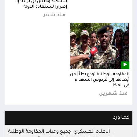
للشهيد وحيش لن تزيدنا إلا
إصرارا لاستعادة الدولة
منذ شهر
المقاومة الوطنية تودع بطلًا من
المق
أبطالها إلى فردوس الشهداء
أبطا
في المخا
في ا
منذ شهرين
من
كما ورد
الاعلام العسكري: جميع وحدات المقاومة الوطنية