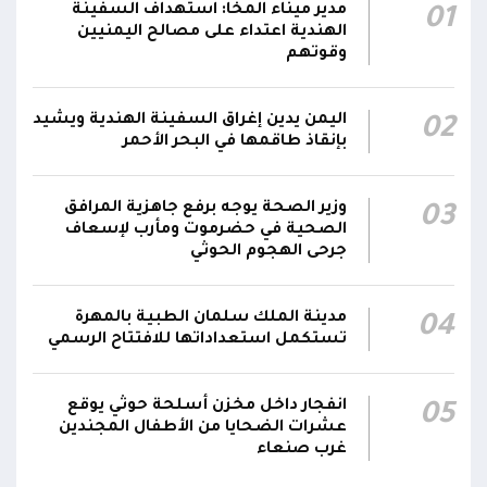
مدير ميناء المخا: استهداف السفينة
01
وزير الصحة: القصف الحوثي استهدف أحياءً سكنية
الهندية اعتداء على مصالح اليمنيين
ومخيماتٍ للنازحين في مأرب وخلف شهيدين و14
15:22
وقوتهم
جريحاً
اليمن يدين إغراق السفينة الهندية ويشيد
02
مليشيا الحوثي تقصف بالمُسيرات مدرسة علي
بإنقاذ طاقمها في البحر الأحمر
عنتر في حبيل السوق بمديرية حجر بالضالع، وتُلحق
15:16
أضراراً مادية بمنازل المواطنين المجاورة
وزير الصحة يوجه برفع جاهزية المرافق
03
اتفاقية الدفاع المشتركة بين السعودية وباكستان
الصحية في حضرموت ومأرب لإسعاف
جرحى الهجوم الحوثي
وتركيا تنص على أن أي هجوم مسلح يُشن على أي
14:19
من الدول الثلاث سيعدّ هجوما عليها جميعا
مدينة الملك سلمان الطبية بالمهرة
04
تستكمل استعداداتها للافتتاح الرسمي
انفجار داخل مخزن أسلحة حوثي يوقع
05
عشرات الضحايا من الأطفال المجندين
غرب صنعاء