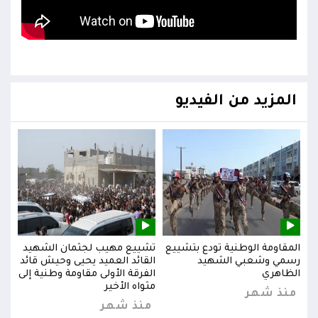
المزيد من الفيديو
يد
المقاومة الوطنية تودع بتشييع
تشييع مهيب لجثمان الشهيد
المق
ائد
رسمي وشعبي الشهيد
القائد العميد يحيى وحيش قائد
رسم
إلى
الظاهري
الفرقة الأولى مقاومة وطنية إلى
الظا
مثواه الأخير
منذ شهر
من
منذ شهر