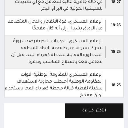
في حالة جاهزية عالية للتعامل مع أي تهديدات
18:27
للمليشيا الحوثية في البر أو البحر
الإعلام العسكري: قوة الانفجار والدخان المتصاعد
18:26
من الزورق يشيران إلى أنه كان مفخخًا
الإعلام العسكري: الدوريات البحرية رصدت زورقًا
يتحرك بسرعة غير طبيعية باتجاه المنطقة
18:25
المحظورة المقابلة لمحطة كهرباء المخا قبل أن
تتعامل معه بالسلاح المناسب وتدمره
الإعلام العسكري للمقاومة الوطنية: قوات
المقاومة الوطنية أحبطت محاولة لاستهداف
18:25
سفينة نفطية قبالة محطة كهرباء المخا باستخدام
زورق مفخخ
المقاومة الوطنية تدمر زورقاً حوثياً مفخخاً حاول
الأكثر قراءة
استهداف سفينة نفطية بالقرب من محطة
18:13
الكهرباء بالمخا