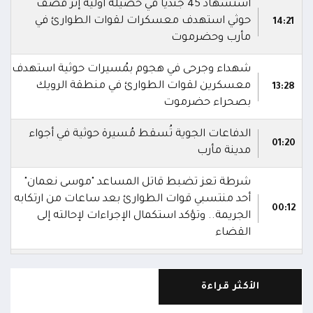
استشهاد 45 جندياً في حصيلة أولية إثر قصف
حوثي استهدف معسكرات لقوات الطوارئ في
14:21
مأرب وحضرموت
شهداء وجرحى في هجوم بمُسيرات حوثية استهدف
معسكرين لقوات الطوارئ في منطقة الرويك
13:28
بصحراء حضرموت
الدفاعات الجوية تُسقط مُسيرة حوثية في أجواء
01:20
مدينة مأرب
شرطة تعز تضبط قاتل المساعد "موسى نعمان"
أحد منتسبي قوات الطوارئ بعد ساعات من ارتكابه
00:12
الجريمة.. وتؤكد استكمال الإجراءات لإحالته إلى
القضاء
مركز الملك سلمان يوقع برنامجاً لإعادة تأهيل
وتجهيز 11 منشأة صحية في لحج والضالع
23:16
الأكثر قراءة
وسقطرى يستفيد منها أكثر من 112 ألف شخص