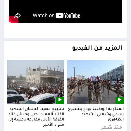
المزيد من الفيديو
يد
المقاومة الوطنية تودع بتشييع
تشييع مهيب لجثمان الشهيد
المق
ائد
رسمي وشعبي الشهيد
القائد العميد يحيى وحيش قائد
رسم
إلى
الظاهري
الفرقة الأولى مقاومة وطنية إلى
الظا
مثواه الأخير
منذ شهر
من