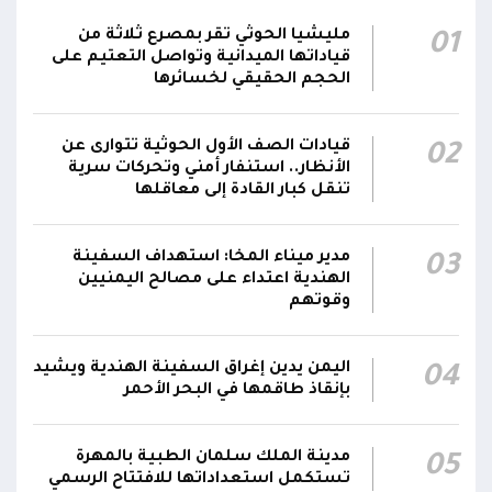
الحوثيون يزعمون استهداف ثاني ناقلة نفط
مليشيا الحوثي تقر بمصرع ثلاثة من
01
سعودية خلال 24 ساعة بصاروخ باليستي في خليج
22:01
قياداتها الميدانية وتواصل التعتيم على
عدن
الحجم الحقيقي لخسائرها
الشركة اليمنية للغاز: أعمال الصيانة أوشكت على
قيادات الصف الأول الحوثية تتوارى عن
02
الانتهاء وإمدادات الغاز ستعود تدريجياً لتغطية
21:45
الأنظار.. استنفار أمني وتحركات سرية
احتياجات كافة المحافظات
تنقل كبار القادة إلى معاقلها
رئيس مجلس القيادة يُصدر قراراً بتعيين يحيى
محمد كزمان وكيلاً لقطاع الأمن الداخلي، وأحمد
مدير ميناء المخا: استهداف السفينة
03
21:18
الهندية اعتداء على مصالح اليمنيين
سعد السقطري وكيلاً لقطاع الأمن الخارجي؛ في
وقوتهم
الجهاز المركزي لأمن الدولة
اليمن يدين إغراق السفينة الهندية ويشيد
04
بإنقاذ طاقمها في البحر الأحمر
مدينة الملك سلمان الطبية بالمهرة
05
تستكمل استعداداتها للافتتاح الرسمي