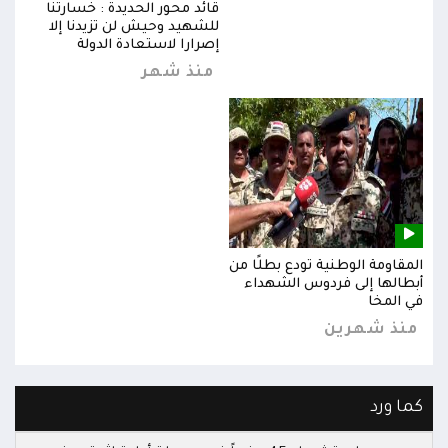
قائد محور الحديدة : خسارتنا
للشهيد وحيش لن تزيدنا إلا
إصرارا لاستعادة الدولة
منذ شهر
المقاومة الوطنية تودع بطلًا من
المق
أبطالها إلى فردوس الشهداء
أبطا
في المخا
في ا
منذ شهرين
من
كما ورد