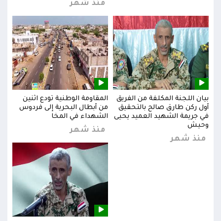
منذ شهر
بيان اللجنة المكلفة من الفريق
المقاومة الوطنية تودع اثنين
بيان
س
أول ركن طارق صالح بالتحقيق
من أبطال البحرية إلى فردوس
أول 
في جريمة الشهيد العميد يحيى
الشهداء في المخا
في ج
وحيش
وحي
منذ شهر
منذ شهر
من