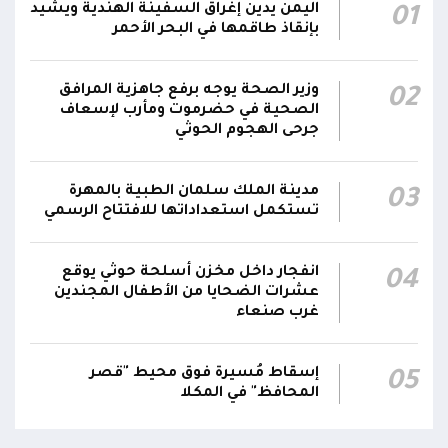
الإعلام العسكري: قوة الانفجار والدخان المتصاعد
اليمن يدين إغراق السفينة الهندية ويشيد
01
18:26
من الزورق يشيران إلى أنه كان مفخخًا
بإنقاذ طاقمها في البحر الأحمر
الإعلام العسكري: الدوريات البحرية رصدت زورقًا
وزير الصحة يوجه برفع جاهزية المرافق
يتحرك بسرعة غير طبيعية باتجاه المنطقة
02
18:25
الصحية في حضرموت ومأرب لإسعاف
المحظورة المقابلة لمحطة كهرباء المخا قبل أن
جرحى الهجوم الحوثي
تتعامل معه بالسلاح المناسب وتدمره
الإعلام العسكري للمقاومة الوطنية: قوات
مدينة الملك سلمان الطبية بالمهرة
03
المقاومة الوطنية أحبطت محاولة لاستهداف
تستكمل استعداداتها للافتتاح الرسمي
18:25
سفينة نفطية قبالة محطة كهرباء المخا باستخدام
زورق مفخخ
انفجار داخل مخزن أسلحة حوثي يوقع
04
عشرات الضحايا من الأطفال المجندين
غرب صنعاء
إسقاط مُسيرة فوق محيط "قصر
05
المحافظ" في المكلا