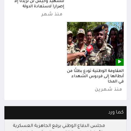
للشهيد وحيش لن تزيدنا إلا
إصرارا لاستعادة الدولة
منذ شهر
المقاومة الوطنية تودع بطلًا من
المق
أبطالها إلى فردوس الشهداء
أبطا
في المخا
في ا
منذ شهرين
من
كما ورد
مجلس الدفاع الوطني يرفع الجاهزية العسكرية