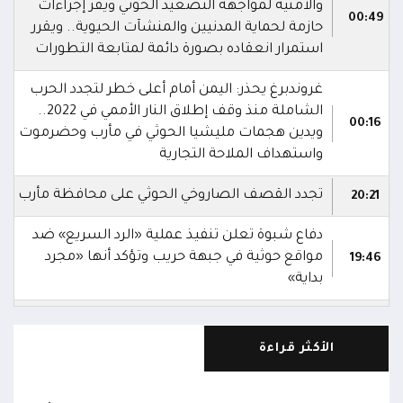
والأمنية لمواجهة التصعيد الحوثي ويقر إجراءات
00:49
حازمة لحماية المدنيين والمنشآت الحيوية.. ويقرر
استمرار انعقاده بصورة دائمة لمتابعة التطورات
غروندبرغ يحذر: اليمن أمام أعلى خطر لتجدد الحرب
الشاملة منذ وقف إطلاق النار الأممي في 2022..
00:16
ويدين هجمات مليشيا الحوثي في مأرب وحضرموت
واستهداف الملاحة التجارية
تجدد القصف الصاروخي الحوثي على محافظة مأرب
20:21
دفاع شبوة تعلن تنفيذ عملية «الرد السريع» ضد
مواقع حوثية في جبهة حريب وتؤكد أنها «مجرد
19:46
بداية»
الاعلام العسكري: جميع وحدات المقاومة الوطنية
في حالة جاهزية عالية للتعامل مع أي تهديدات
18:27
الأكثر قراءة
للمليشيا الحوثية في البر أو البحر