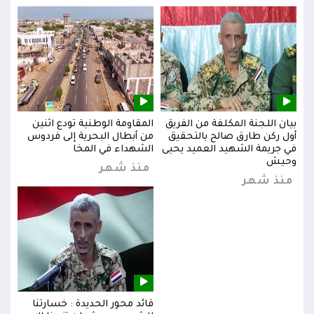
بيان اللجنة المكلفة من الفريق
المقاومة الوطنية تودع اثنين
بيان
س
أول ركن طارق صالح بالتحقيق
من أبطال البحرية إلى فردوس
أول 
في جريمة الشهيد العميد يحيى
الشهداء في المخا
في ج
وحيش
وحي
منذ شهر
منذ شهر
من
قائد محور الحديدة : خسارتنا