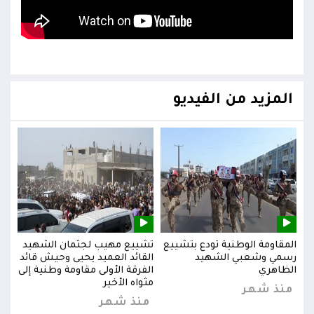
المزيد من الفيديو
يد
المقاومة الوطنية تودع بتشييع
تشييع مهيب لجثمان الشهيد
المق
ائد
رسمي وشعبي الشهيد
القائد العميد يحيى وحيش قائد
رسم
إلى
الظاهري
الفرقة الأولى مقاومة وطنية إلى
الظا
مثواه الأخير
منذ شهر
من
منذ شهر