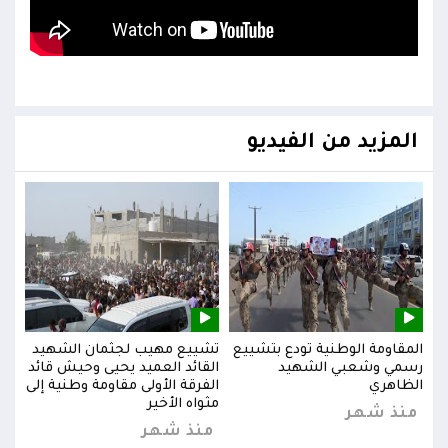
المزيد من الفيديو
يد
المقاومة الوطنية تودع بتشييع
تشييع مهيب لجثمان الشهيد
المق
ائد
رسمي وشعبي الشهيد
القائد العميد يحيى وحيش قائد
رسم
إلى
الظاهري
الفرقة الأولى مقاومة وطنية إلى
الظا
مثواه الأخير
منذ شهر
من
منذ شهر