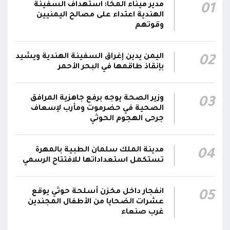
سفينة نفطية قبالة محطة كهرباء المخا باستخدام
مدير ميناء المخا: استهداف السفينة
01
زورق مفخخ
الهندية اعتداء على مصالح اليمنيين
وقوتهم
المقاومة الوطنية تدمر زورقاً حوثياً مفخخاً حاول
استهداف سفينة نفطية بالقرب من محطة
18:13
اليمن يدين إغراق السفينة الهندية ويشيد
02
الكهرباء بالمخا
بإنقاذ طاقمها في البحر الأحمر
وزير الصحة: القصف الحوثي استهدف أحياءً سكنية
ومخيماتٍ للنازحين في مأرب وخلف شهيدين و14
15:22
وزير الصحة يوجه برفع جاهزية المرافق
03
جريحاً
الصحية في حضرموت ومأرب لإسعاف
جرحى الهجوم الحوثي
مدينة الملك سلمان الطبية بالمهرة
04
تستكمل استعداداتها للافتتاح الرسمي
انفجار داخل مخزن أسلحة حوثي يوقع
05
عشرات الضحايا من الأطفال المجندين
غرب صنعاء