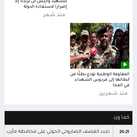
للشهيد وحيش لن تزيدنا إلا
إصرارا لاستعادة الدولة
منذ شهر
المقاومة الوطنية تودع بطلًا من
المق
أبطالها إلى فردوس الشهداء
أبطا
في المخا
في ا
منذ شهرين
من
كما ورد
تجدد القصف الصاروخي الحوثي على محافظة مأرب
20:21