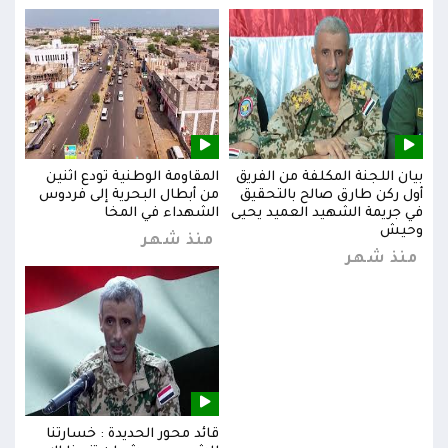
بيان اللجنة المكلفة من الفريق
المقاومة الوطنية تودع اثنين
بيان
س
أول ركن طارق صالح بالتحقيق
من أبطال البحرية إلى فردوس
أول 
في جريمة الشهيد العميد يحيى
الشهداء في المخا
في ج
وحيش
وحي
منذ شهر
منذ شهر
من
قائد محور الحديدة : خسارتنا