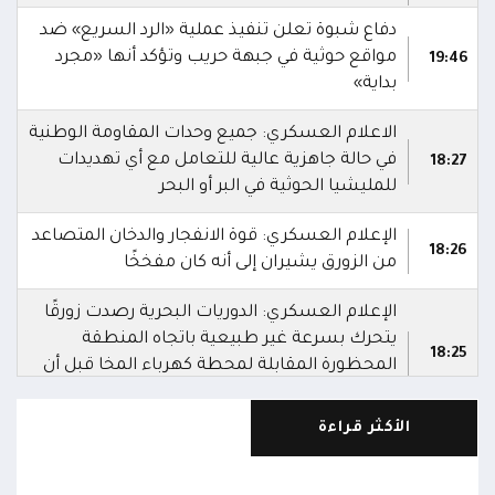
دفاع شبوة تعلن تنفيذ عملية «الرد السريع» ضد
مواقع حوثية في جبهة حريب وتؤكد أنها «مجرد
19:46
بداية»
الاعلام العسكري: جميع وحدات المقاومة الوطنية
في حالة جاهزية عالية للتعامل مع أي تهديدات
18:27
للمليشيا الحوثية في البر أو البحر
الإعلام العسكري: قوة الانفجار والدخان المتصاعد
18:26
من الزورق يشيران إلى أنه كان مفخخًا
الإعلام العسكري: الدوريات البحرية رصدت زورقًا
يتحرك بسرعة غير طبيعية باتجاه المنطقة
18:25
المحظورة المقابلة لمحطة كهرباء المخا قبل أن
تتعامل معه بالسلاح المناسب وتدمره
الأكثر قراءة
الإعلام العسكري للمقاومة الوطنية: قوات
المقاومة الوطنية أحبطت محاولة لاستهداف
18:25