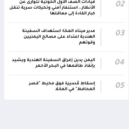
قيادات الصف الأول الحوثية تتوارى عن
02
رئيس مجلس القيادة يعين اللواء الركن طيار
الأنظار.. استنفار أمني وتحركات سرية تنقل
عبدالعزيز سعيد المحيا قائداً للقوات الجوية
كبار القادة إلى معاقلها
21:13
والدفاع الجوي.. ويُعين العميد ناشر منصور باجري
رئيساً لأركانها
مدير ميناء المخا: استهداف السفينة
03
الهندية اعتداء على مصالح اليمنيين
قرارات رئاسية بتعيين أحمد سعيد بن بريك وراشد
وقوتهم
ناصر الجند مستشارين لرئيس مجلس القيادة
21:10
الرئاسي وترقيتهما إلى رتبة فريق
اليمن يدين إغراق السفينة الهندية ويشيد
04
بإنقاذ طاقمها في البحر الأحمر
اومة الوطنية تودع بتشييع رسمي
تشييع مهيب لجثمان الشهيد ا
ي الشهيد الظاهري
العميد يحيى وحيش قائد الفرقة
إسقاط مُسيرة فوق محيط "قصر
05
مقاومة وطنية إلى مثواه الأخير
المحافظ" في المكلا
ذ شهر
منذ شهر