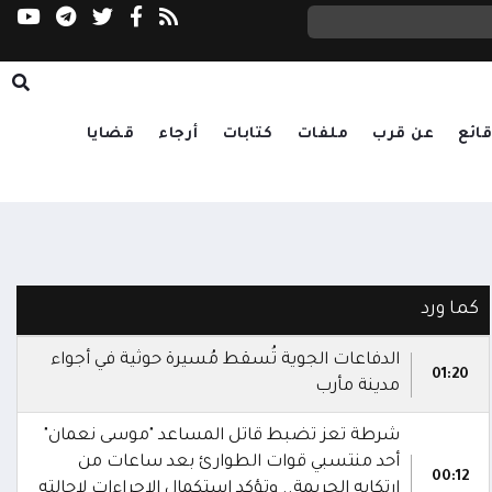
رباعية إقليمية تؤكد دعم الحلول الدبلوماسية وت
ائع
عن قرب
ملفات
كتابات
أرجاء
قضايا
كما ورد
الدفاعات الجوية تُسقط مُسيرة حوثية في أجواء
01:20
مدينة مأرب
شرطة تعز تضبط قاتل المساعد "موسى نعمان"
أحد منتسبي قوات الطوارئ بعد ساعات من
00:12
ارتكابه الجريمة.. وتؤكد استكمال الإجراءات لإحالته