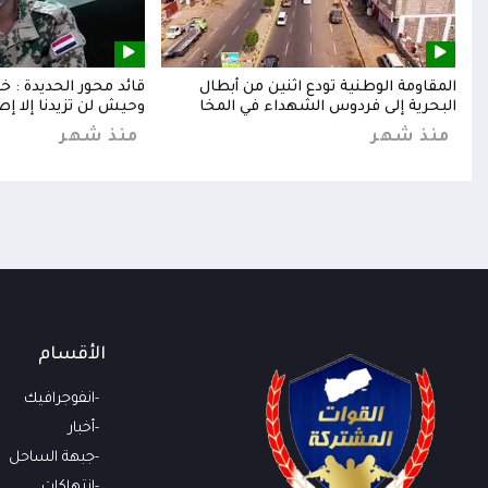
إلى
المقاومة الوطنية تودع اثنين من أبطال
قائد محور الحديدة : 
البحرية إلى فردوس الشهداء في المخا
وحيش لن تزيدنا إلا إص
منذ شهر
منذ شهر
الأقسام
انفوجرافيك
أخبار
جبهة الساحل
انتهاكات