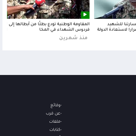
خسارتنا للشهيد
المقاومة الوطنية تودع بطلًا من أبطالها إلى
المق
رارا لاستعادة الدولة
فردوس الشهداء في المخا
البح
منذ شهرين
من
وقائع
عن قرب
ملفات
كتابات