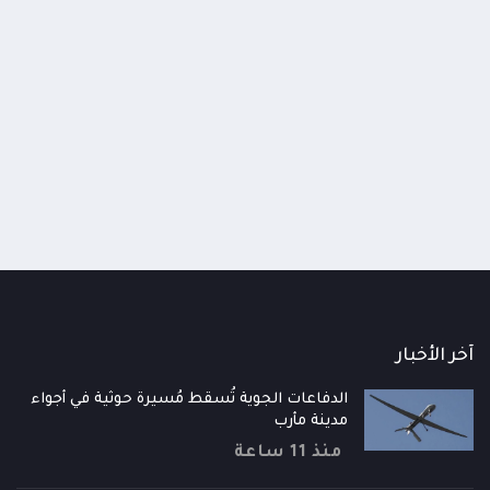
اومة الوطنية تودع اثنين من أبطال
قائد محور الحديدة : خسارتنا 
رية إلى فردوس الشهداء في المخا
وحيش لن تزيدنا إلا إصرارا لاست
ذ شهر
منذ شهر
آخر الأخبار
الدفاعات الجوية تُسقط مُسيرة حوثية في أجواء
مدينة مأرب
منذ 11 ساعة