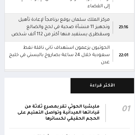
إلى القضاء
مركز الملك سلمان يوقع برنامجاً لإعادة تأهيل
وتجهيز 11 منشأة صحية في لحج والضالع
23:16
وسقطرى يستفيد منها أكثر من 112 ألف شخص
الحوثيون يزعمون استهداف ثاني ناقلة نفط
سعودية خلال 24 ساعة بصاروخ باليستي في خليج
22:01
عدن
الشركة اليمنية للغاز: أعمال الصيانة أوشكت على
الانتهاء وإمدادات الغاز ستعود تدريجياً لتغطية
21:45
الأكثر قراءة
احتياجات كافة المحافظات
رئيس مجلس القيادة يُصدر قراراً بتعيين يحيى
مليشيا الحوثي تقر بمصرع ثلاثة من
01
محمد كزمان وكيلاً لقطاع الأمن الداخلي، وأحمد
قياداتها الميدانية وتواصل التعتيم على
21:18
سعد السقطري وكيلاً لقطاع الأمن الخارجي؛ في
الحجم الحقيقي لخسائرها
الجهاز المركزي لأمن الدولة