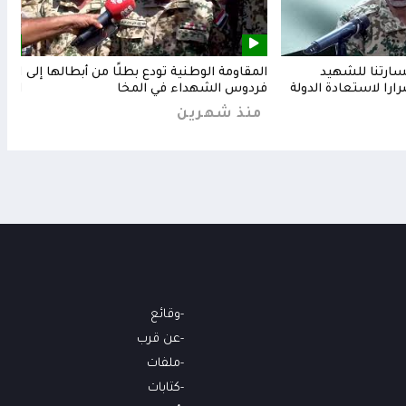
خسارتنا للشهيد
المقاومة الوطنية تودع بطلًا من أبطالها إلى
المق
رارا لاستعادة الدولة
فردوس الشهداء في المخا
البح
منذ شهرين
من
وقائع
عن قرب
ملفات
كتابات