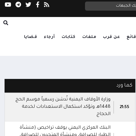
يك الجبهات
بيان التسويف المنسوب لوزارة الدفاع
ائع
عن قرب
ملفات
كتابات
أرجاء
قضايا
كما ورد
وزارة الأوقاف اليمنية تُدشن رسمياً موسم الحج
1448هـ وتؤكد استكمال الاستعدادات لخدمة
21:55
الحجاج
البنك المركزي اليمني يوقف تراخيص (منشأة
الطيار للصرافة، ومنشأة المتحدون للصرافة،