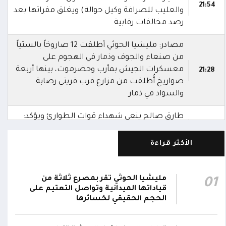
21:54
والعليب للصرافة وكيل حوالة) ويغلق مقراتها بعد
رصد مخالفات رقابية
مصادر: مليشيا الحوثي أطلقت 12 صاروخاً بالستياً
من صنعاء والجوف وذمار في الهجوم على
معسكرات الجيش بمأرب وحضرموت، بينها أربعة
21:28
صواريخ أُطلقت من مزارع قرب قريتي رصابة
والسواد في ذمار
طارق صالح ينعى شهداء قوات الطوارئ ويؤكد:
دماؤهم لن تذهب هدراً ومليشيا الحوثي ستنال
20:22
جزاءها
الأكثر قراءة
نائب رئيس مجلس القيادة طارق صالح: ننعى
شهداء قوات الطوارئ اليمنية الذين ارتقوا إثر
20:18
مليشيا الحوثي تقر بمصرع ثلاثة من
01
العدوان الحوثي الغادر
قياداتها الميدانية وتواصل التعتيم على
الحجم الحقيقي لخسائرها
السفارة الأمريكية لدى اليمن: الهجمات الحوثية في
حضرموت ومأرب دليل جديد على إرهاب المليشيا
17:30