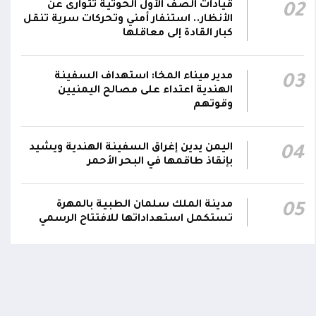
قيادات الصف الأول الحوثية تتوارى عن
02
وتعازينا لأسر الجنود اليمنيين
الأنظار.. استنفار أمني وتحركات سرية تنقل
كبار القادة إلى معاقلها
استشهاد 45 جندياً في حصيلة أولية إثر قصف
حوثي استهدف معسكرات لقوات الطوارئ في
14:21
مدير ميناء المخا: استهداف السفينة
مأرب وحضرموت
03
الهندية اعتداء على مصالح اليمنيين
وقوتهم
شهداء وجرحى في هجوم بمُسيرات حوثية
استهدف معسكرين لقوات الطوارئ في منطقة
13:28
الرويك بصحراء حضرموت
اليمن يدين إغراق السفينة الهندية ويشيد
04
بإنقاذ طاقمها في البحر الأحمر
اومة الوطنية تودع بتشييع رسمي
تشييع مهيب لجثمان الشهيد ا
ي الشهيد الظاهري
العميد يحيى وحيش قائد الفرقة
مدينة الملك سلمان الطبية بالمهرة
05
مقاومة وطنية إلى مثواه الأخير
تستكمل استعداداتها للافتتاح الرسمي
ذ شهر
منذ شهر