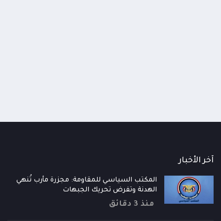
اومة الوطنية تودع اثنين من أبطال
قائد محور الحديدة : خسارتنا 
رية إلى فردوس الشهداء في المخا
وحيش لن تزيدنا إلا إصرارا لاست
ذ شهر
منذ شهر
آخر الأخبار
المكتب السياسي للمقاومة: مجزرة مأرب تُنهي
الهدنة وتفرض تحريك الجبهات
منذ 3 دقائق