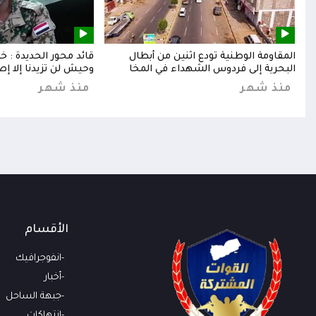
إلى
المقاومة الوطنية تودع اثنين من أبطال
قائد محور الحديدة : 
البحرية إلى فردوس الشهداء في المخا
وحيش لن تزيدنا إلا إص
منذ شهر
منذ شهر
الأقسام
انفوجرافيك
أخبار
جبهة الساحل
انتهاكات