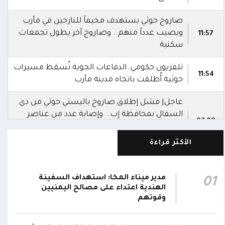
صاروخ حوثي يستهدف مخيماً للنازحين في مأرب
ويصيب عدداً منهم.. وصاروخ آخر يطول تجمعات
11:57
سكنية
تلفزيون حكومي: الدفاعات الجوية تُسقط مسيرات
11:54
حوثية أُطلقت باتجاه مدينة مأرب
عاجل| فشل إطلاق صاروخ باليستي حوثي من ذي
السفال بمحافظة إب.. وإصابة عدد من عناصر
02:08
المليشيا ونقلهم إلى مستشفى الرفاعي بمدينة
القاعدة
الأكثر قراءة
العمليات المشتركة بوزارة الدفاع تنعى 17 من
أبطال الجيش استشهدوا في هجوم حوثي
مدير ميناء المخا: استهداف السفينة
01
02:03
بالصواريخ الباليستية والمسيرات.. وتؤكد: الرد
الهندية اعتداء على مصالح اليمنيين
سيكون رادعاً واستعادة الدولة مستمرة
وقوتهم
التحالف: إصابة 11 مدنياً بينهم طفل وامرأة في