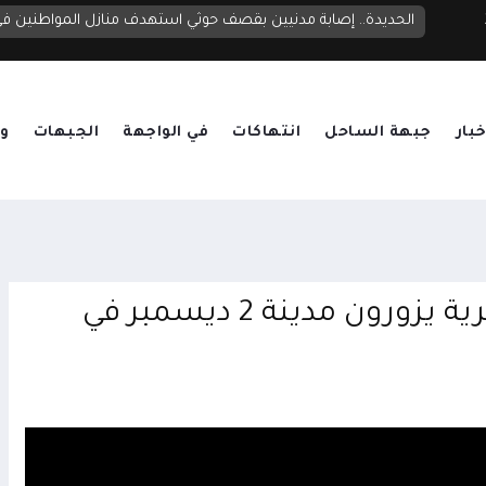
الحديدة.. إصابة مدنيين بقصف حوثي استهدف منازل المواطنين 
خبار
جبهة الساحل
انتهاكات
في الواجهة
الجبهات
وق
برلمانيون وقيادات سياسية وعسكرية يزورون مدينة 2 ديسمبر في