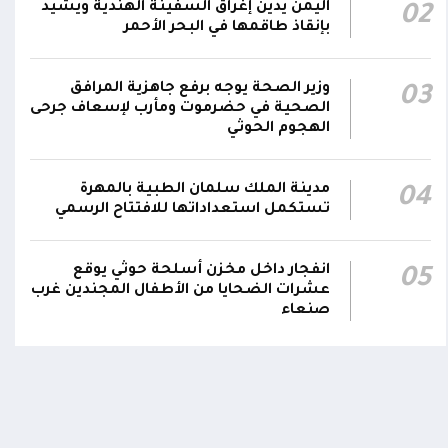
اليمن يدين إغراق السفينة الهندية ويشيد
02
نجران جراء اعتداءات حوثية بالمقذوفات على
00:42
بإنقاذ طاقمها في البحر الأحمر
الأعيان المدنية
نائب رئيس مجلس القيادة الفريق أول ركن طارق
وزير الصحة يوجه برفع جاهزية المرافق
03
صالح: جرائم الحوثي لن تثني القوات المسلحة عن
الصحية في حضرموت ومأرب لإسعاف جرحى
00:29
الهجوم الحوثي
أداء واجبها الوطني واستعادة الدولة وعاصمتها
صنعاء
مدينة الملك سلمان الطبية بالمهرة
04
تستكمل استعداداتها للافتتاح الرسمي
انفجار داخل مخزن أسلحة حوثي يوقع
اومة الوطنية تودع بتشييع رسمي
تشييع مهيب لجثمان الشهيد ا
05
ي الشهيد الظاهري
العميد يحيى وحيش قائد الفرقة
عشرات الضحايا من الأطفال المجندين غرب
مقاومة وطنية إلى مثواه الأخير
صنعاء
ذ شهر
منذ شهر