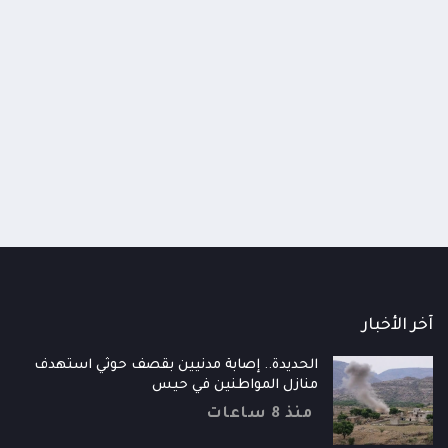
اومة الوطنية تودع اثنين من أبطال
قائد محور الحديدة : خسارتنا 
رية إلى فردوس الشهداء في المخا
وحيش لن تزيدنا إلا إصرارا لاست
ذ شهر
منذ شهر
آخر الأخبار
الحديدة.. إصابة مدنيين بقصف حوثي استهدف
منازل المواطنين في حيس
منذ 8 ساعات