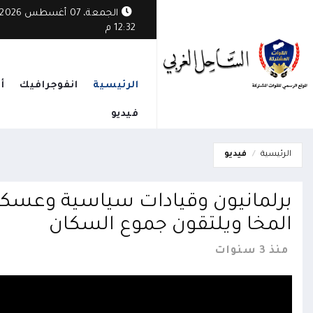
ثي يستهدف قرية مأهولة في الوازعية ويخلف أضراراً بممتلكات المواطنين
الجمعة، 07 أغسطس 2026
12:32 م
الرئيسية
انفوجرافيك
أ
فيديو
الرئيسية
فيديو
المخا ويلتقون جموع السكان
منذ 3 سنوات