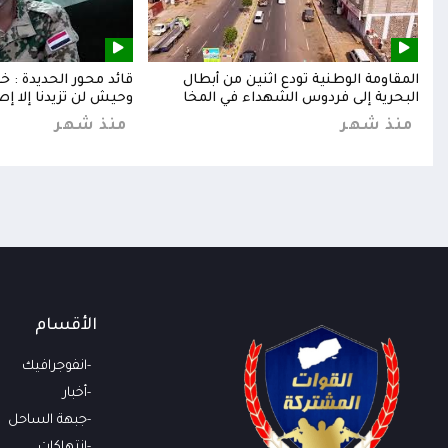
إلى
المقاومة الوطنية تودع اثنين من أبطال
قائد محور الحديدة : 
البحرية إلى فردوس الشهداء في المخا
وحيش لن تزيدنا إلا إص
منذ شهر
منذ شهر
الأقسام
انفوجرافيك
أخبار
جبهة الساحل
انتهاكات