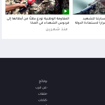
خسارتنا للشهيد
المقاومة الوطنية تودع بطلًا من أبطالها إلى
المق
رارا لاستعادة الدولة
فردوس الشهداء في المخا
البح
منذ شهرين
من
وقائع
عن قرب
ملفات
كتابات