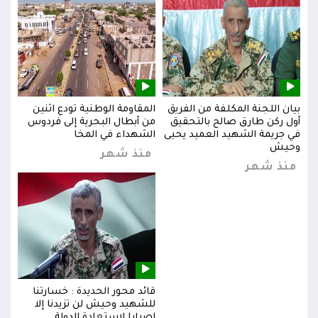
بيان اللجنة المكلفة من الفريق
المقاومة الوطنية تودع اثنين
بيان
س
أول ركن طارق صالح بالتحقيق
من أبطال البحرية إلى فردوس
أول 
في جريمة الشهيد العميد يحيى
الشهداء في المخا
في ج
وحيش
وحي
منذ شهر
منذ شهر
من
قائد محور الحديدة : خسارتنا
للشهيد وحيش لن تزيدنا إلا
إصرارا لاستعادة الدولة