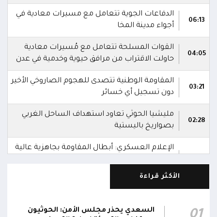
الدفاعات الجوية تتعامل مع مسيرات معادية في
06:13
أجواء مدينة المخا
القوات المسلحة تتعامل مع مُسيرات معادية
04:05
حاولت الاقتراب من مرافق حيوية وخدمية في عدن
المقاومة الوطنية تتصدى للهجوم الصاروخي الأخير
03:21
دون تسجيل أي خسائر
مليشيا الحوثي تعاود استهداف الساحل الغربي
02:28
بصواريخ باليستية
الإعلام العسكري: أبطال المقاومة بجاهزية عالية
للتعامل مع أي أعمال عدائية أو حماقات جديدة
01:08
يقترفها العدو الحوثي الإيراني
الأكثر قراءة
الإعلام العسكري: أبطال المقاومة الوطنية
بمعنويات عالية بعد التصدي البطولي لهجمات
01:04
السعدي يحذر مجلس الأمن: الحوثيون
01
العدو وإفشال تحقيق أهدافه العسكرية