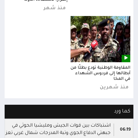
منذ شهر
المقاومة الوطنية تودع بطلًا من
المق
أبطالها إلى فردوس الشهداء
أبطا
في المخا
في ا
منذ شهرين
من
كما ورد
اشتباكات بين قوات الجيش ومليشيا الحوثي في
06:19
جبهتي الدفاع الجوي وتبة المدرجات شمال غربي تعز