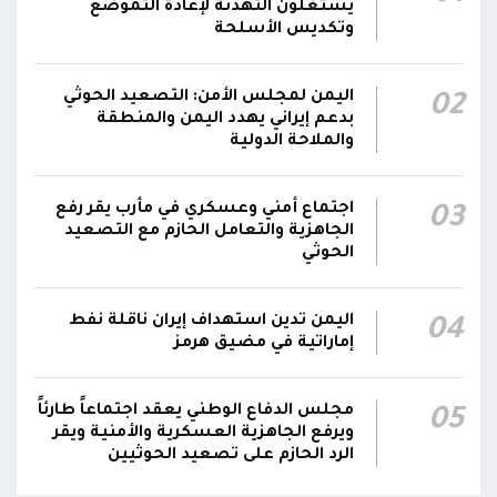
يستغلون التهدئة لإعادة التموضع
وتكديس الأسلحة
الإعلام العسكري للمقاومة الوطنية: هجمات
الحوثي فشلت في تحقيق أهدافها العسكرية، ولا
01:01
اليمن لمجلس الأمن: التصعيد الحوثي
02
محاولات عدائية أخرى هذه الليلة
بدعم إيراني يهدد اليمن والمنطقة
والملاحة الدولية
اجتماع أمني وعسكري في مأرب يقر رفع
03
الجاهزية والتعامل الحازم مع التصعيد
الحوثي
اليمن تدين استهداف إيران ناقلة نفط
04
إماراتية في مضيق هرمز
مجلس الدفاع الوطني يعقد اجتماعاً طارئاً
05
ويرفع الجاهزية العسكرية والأمنية ويقر
الرد الحازم على تصعيد الحوثيين