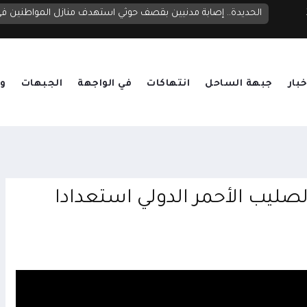
الحديدة.. إصابة مدنيين بقصف حوثي استهدف منازل المواطنين 
خبار
جبهة الساحل
انتهاكات
في الواجهة
الجبهات
وق
صليب الأحمر الدولي استعدادا