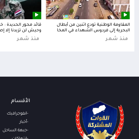
إلى
المقاومة الوطنية تودع اثنين من أبطال
قائد محور الحديدة : 
البحرية إلى فردوس الشهداء في المخا
وحيش لن تزيدنا إلا إص
منذ شهر
منذ شهر
الأقسام
انفوجرافيك
أخبار
جبهة الساحل
انتهاكات