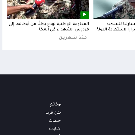
خسارتنا للشهيد
المقاومة الوطنية تودع بطلًا من أبطالها إلى
المق
رارا لاستعادة الدولة
فردوس الشهداء في المخا
البح
منذ شهرين
من
وقائع
عن قرب
ملفات
كتابات