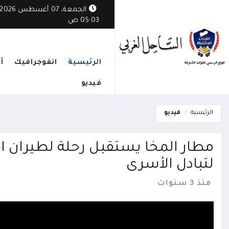
ثي يستهدف قرية مأهولة في الوازعية ويخلف أضراراً بممتلكات المواطنين
الجمعة، 07 أغسطس 2026
05:03 ص
الرئيسية
انفوجرافيك
أ
فيديو
الرئيسية
فيديو
مطار المخا يستقبل رحلة لطيران ال
لتبادل الأسرى
منذ 3 سنوات