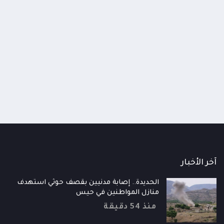
اومة الوطنية تودع اثنين من أبطال
قائد محور الحديدة : خسارتنا 
رية إلى فردوس الشهداء في المخا
وحيش لن تزيدنا إلا إصرارا لاست
ذ شهر
منذ شهر
آخر الأخبار
الحديدة.. إصابة مدنيين بقصف حوثي استهدف
منازل المواطنين في حيس
منذ 54 دقيقة