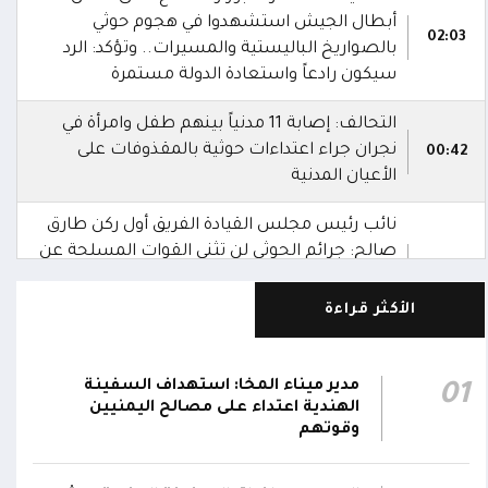
أبطال الجيش استشهدوا في هجوم حوثي
02:03
بالصواريخ الباليستية والمسيرات.. وتؤكد: الرد
سيكون رادعاً واستعادة الدولة مستمرة
التحالف: إصابة 11 مدنياً بينهم طفل وامرأة في
نجران جراء اعتداءات حوثية بالمقذوفات على
00:42
الأعيان المدنية
نائب رئيس مجلس القيادة الفريق أول ركن طارق
صالح: جرائم الحوثي لن تثني القوات المسلحة عن
00:29
أداء واجبها الوطني واستعادة الدولة وعاصمتها
صنعاء
الأكثر قراءة
نائب رئيس مجلس القيادة الفريق أول ركن طارق
صالح يشيد بالروح القتالية العالية لكافة منتسبي
مدير ميناء المخا: استهداف السفينة
01
00:28
الفرقتين الأولى والثالثة وحسن التعامل مع
الهندية اعتداء على مصالح اليمنيين
وقوتهم
الموقف وثبات المقاتلين في مواقعهم
الفريق أول ركن طارق صالح يعزي في اتصالين