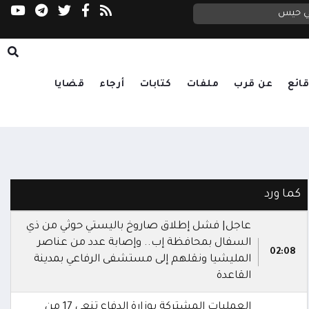
في حيس
ائع
عن قرب
ملفات
كتابات
أرجاء
قضايا
كما ورد
عاجل| فشل إطلاق صاروخ باليستي حوثي من ذي
السفال بمحافظة إب.. وإصابة عدد من عناصر
02:08
المليشيا ونقلهم إلى مستشفى الرفاعي بمدينة
القاعدة
العمليات المشتركة بوزارة الدفاع تنعى 17 من