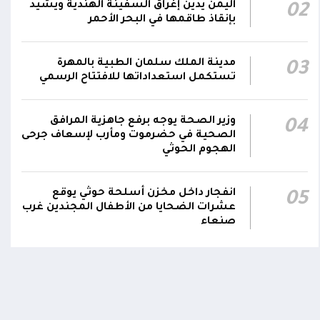
اليمن يدين إغراق السفينة الهندية ويشيد
02
هاتفيين قائدي الفرقتين الأولى والثالثة طوارئ في
00:26
بإنقاذ طاقمها في البحر الأحمر
استشهاد عدد من الأبطال بالهجوم الحوثي الغادر
اللجنة الأمنية بحضرموت تدين هجوم مليشيا
مدينة الملك سلمان الطبية بالمهرة
03
تستكمل استعداداتها للافتتاح الرسمي
الحوثي على القوات المسلحة وتؤكد استمرار
00:21
العمليات الأمنية والعسكرية لحماية الأمن
والاستقرار
وزير الصحة يوجه برفع جاهزية المرافق
04
الصحية في حضرموت ومأرب لإسعاف جرحى
جدد #المكتب_السياسي تمسكه بمواصلة النضال
الهجوم الحوثي
إلى جانب الشعب اليمني وقوى الصف الجمهوري،
23:05
مؤكداً الاستعداد لتقديم التضحيات حتى تحرير
انفجار داخل مخزن أسلحة حوثي يوقع
اومة الوطنية تودع بتشييع رسمي
تشييع مهيب لجثمان الشهيد ا
05
البلاد واستعادة العاصمة صنعاء وإنهاء الانقلاب
ي الشهيد الظاهري
العميد يحيى وحيش قائد الفرقة
عشرات الضحايا من الأطفال المجندين غرب
مقاومة وطنية إلى مثواه الأخير
صنعاء
ذ شهر
منذ شهر