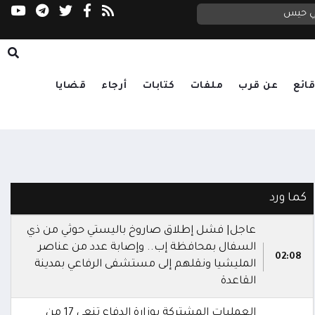
التحالف: إصابة 11 مدنياً بينهم طفل وامرأة في اعتداء حوثي على نجران
في حيس
العليمي يتابع تداعيات الاعتداء الحوثي على مأرب وحضرموت.. ويوجه بالرد الحازم ورعاية الجرحى وتكريم الشهداء
ائع
عن قرب
ملفات
كتابات
أرجاء
قضايا
كما ورد
عاجل| فشل إطلاق صاروخ باليستي حوثي من ذي
السفال بمحافظة إب.. وإصابة عدد من عناصر
02:08
المليشيا ونقلهم إلى مستشفى الرفاعي بمدينة
القاعدة
العمليات المشتركة بوزارة الدفاع تنعى 17 من