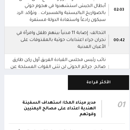
أبطال الجيش استشهدوا في هجوم حوثي
02:03
بالصواريخ الباليستية والمسيرات.. وتؤكد: الرد
سيكون رادعاً واستعادة الدولة مستمرة
التحالف: إصابة 11 مدنياً بينهم طفل وامرأة في
نجران جراء اعتداءات حوثية بالمقذوفات على
00:42
الأعيان المدنية
نائب رئيس مجلس القيادة الفريق أول ركن طارق
صالح: جرائم الحوثي لن تثني القوات المسلحة عن
00:29
أداء واجبها الوطني واستعادة الدولة وعاصمتها
صنعاء
الأكثر قراءة
نائب رئيس مجلس القيادة الفريق أول ركن طارق
صالح يشيد بالروح القتالية العالية لكافة منتسبي
مدير ميناء المخا: استهداف السفينة
01
00:28
الفرقتين الأولى والثالثة وحسن التعامل مع
الهندية اعتداء على مصالح اليمنيين
وقوتهم
الموقف وثبات المقاتلين في مواقعهم
الفريق أول ركن طارق صالح يعزي في اتصالين