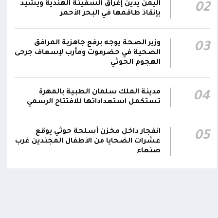
اليمن يدين إغراق السفينة الهندية ويشيد
02
هاتفيين قائدي الفرقتين الأولى والثالثة طوارئ في
00:26
بإنقاذ طاقمها في البحر الأحمر
استشهاد عدد من الأبطال بالهجوم الحوثي الغادر
اللجنة الأمنية بحضرموت تدين هجوم مليشيا
وزير الصحة يوجه برفع جاهزية المرافق
03
الصحية في حضرموت ومأرب لإسعاف جرحى
الحوثي على القوات المسلحة وتؤكد استمرار
00:21
الهجوم الحوثي
العمليات الأمنية والعسكرية لحماية الأمن
والاستقرار
مدينة الملك سلمان الطبية بالمهرة
04
جدد #المكتب_السياسي تمسكه بمواصلة النضال
تستكمل استعداداتها للافتتاح الرسمي
إلى جانب الشعب اليمني وقوى الصف الجمهوري،
23:05
مؤكداً الاستعداد لتقديم التضحيات حتى تحرير
انفجار داخل مخزن أسلحة حوثي يوقع
05
البلاد واستعادة العاصمة صنعاء وإنهاء الانقلاب
عشرات الضحايا من الأطفال المجندين غرب
صنعاء