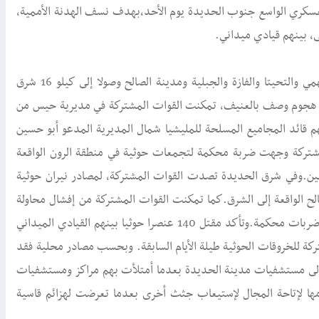
لعسكري الواسع جنوب الحديدة يوم الأحد،بهدف نسف الهدنة الأممية،
، بينهم قيادي ميداني.
وتوسعت رقعة المواجهات في جميع المحاور من حيس مرورا بالدريهمي والتحيتا والفازة والجبلية ومدينة الصالح وصولا إلى كيلو 16 شرق
ي هجوم وصف بالعنيف، تمكنت القوات المشتركة في مديرية حيس من
سفرت عن مصرع وجرح نحو 70حوثيا من بينهم قائد المجاميع المسلحة للمليشيا شمال المديرية المدعو أبو حسين
شتركة وجهت ضربة محكمة لتجمعات حوثية في منطقة الرون الواقعة
وفي شرق الحديدة تصدت القوات المشتركة، لمصادر نيران حوثية
دينة الصالح الواقعة إلى الشرق.كما تمكنت القوات المشتركة من إفشال محاولة
التفاف قامت بها المليشيا في كيلو 16 ووجهت للحركة التابعة لإيران ضربات محكمة.وتأكد مقتل 140 عنصرا حوثيا بينهم القيادي الميداني
ة للخروقات الحوثية طيلة الأيام السابقة. وبحسب مصادر محلية فقد
 جريحا من جبهة الدريهمي إلى مستشفيات مدينة الحديدة بعدما أمتلأت بهم مراكز ومستشفيات
لامها لإتاحة المجال لإستيعاب جثث أخرى بعدما تعرضت لهزائم قاسية