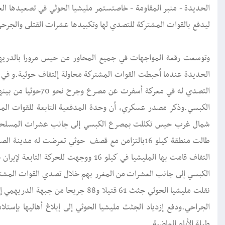
الحديدة - منبر المقاومة - خاصتستمر مليشيا الحوثي في تصعيدها ا
ليدفع بالقوات المشتركة للتصدي لها وتكبيدها عشرات القتلى والجرحى
الحديدة عندما أحبطت القوات المشتركة محاولة إلتفاف حوثية.و ف
التصدي له في معركة أ
الكبسي.وذكر مصدر عسكري، أن وحدة المدفعية التابعة للقوات الم
شمال غرب حيس تكللت بمصرع الكبسي إلى جانب عشرات المسلحين.
طالت منطقة كيلو 16بالتزامن مع قصف حوثي تعرضت له م
الكبسي إلى جانب العشرات من المغرر بهم خلال تصدي القوات المشترك
نقلت مليشيا الحوثي جثث 61 قتيلا و88
الجراحي.ودفع إزدياد الجثث مليشيا الحوثي إلى إبلاغ أهاليها بإست
طيلة الأيام الماضية.