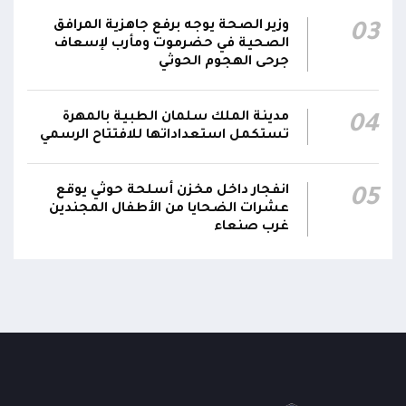
المقاومة الوطنية تدمر زورقاً حوثياً مفخخاً حاول
وزير الصحة يوجه برفع جاهزية المرافق
03
استهداف سفينة نفطية بالقرب من محطة
18:13
الصحية في حضرموت ومأرب لإسعاف
جرحى الهجوم الحوثي
الكهرباء بالمخا
مدينة الملك سلمان الطبية بالمهرة
04
تستكمل استعداداتها للافتتاح الرسمي
انفجار داخل مخزن أسلحة حوثي يوقع
05
عشرات الضحايا من الأطفال المجندين
غرب صنعاء