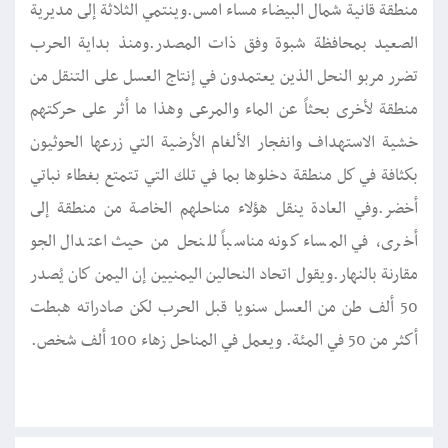
منطقة قانية شمال البيضاء مساء امس.وينتمي الثلاثة إلى مديرية
الصعيد بمحافظة شبوة وفق ذات المصدر.ومنذ بداية الحرب
تضرر مربو النحل الذين يعتمدون في إنتاج العسل على التنقل من
منطقة لأخرى بحثاً عن الماء والمرعى وهذا ما أثر على حركتهم
خشية الاستهداف وانفجار الألغام الأرضية التي زرعها الحوثيون
بكثافة في كل منطقة دخلوها بما في تلك التي تتمتع بغطاء نباتي
أخضر.وفي العادة ينقل هؤلاء مناحلهم الخاصة من منطقة إلى
أخرى، في المساء كونه مناسباً للنحل من حيث اعتدال الجو
مقارنة بالنهار.ويقول اتحاد النحالين اليمنيين إن اليمن كان يُصدر
50 ألف طن من العسل سنويا قبل الحرب لكن صادراته هبطت
أكثر من 50 في المئة. ويعمل في المناحل زهاء 100 ألف شخص.