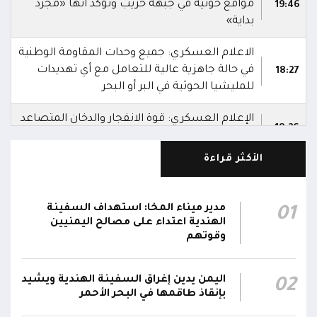
مواقع حوثية في جبهة حريب وتؤكد أنها «مجرد
19:46
بداية»
الاعلام العسكري: جميع وحدات المقاومة الوطنية
في حالة جاهزية عالية للتعامل مع أي تهديدات
18:27
للمليشيا الحوثية في البر أو البحر
الإعلام العسكري: قوة الانفجار والدخان المتصاعد
18:26
من الزورق يشيران إلى أنه كان مفخخًا
الأكثر قراءة
الإعلام العسكري: الدوريات البحرية رصدت زورقًا
يتحرك بسرعة غير طبيعية باتجاه المنطقة
18:25
المحظورة المقابلة لمحطة كهرباء المخا قبل أن
مدير ميناء المخا: استهداف السفينة
01
تتعامل معه بالسلاح المناسب وتدمره
الهندية اعتداء على مصالح اليمنيين
وقوتهم
الإعلام العسكري للمقاومة الوطنية: قوات
المقاومة الوطنية أحبطت محاولة لاستهداف
18:25
اليمن يدين إغراق السفينة الهندية ويشيد
02
سفينة نفطية قبالة محطة كهرباء المخا باستخدام
بإنقاذ طاقمها في البحر الأحمر
زورق مفخخ