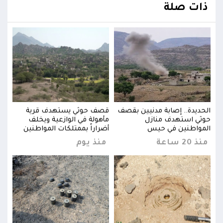
ذات صلة
الحديدة.. إصابة مدنيين بقصف
قصف حوثي يستهدف قرية
الحد
حوثي استهدف منازل
مأهولة في الوازعية ويخلف
حوثي
المواطنين في حيس
أضراراً بممتلكات المواطنين
المو
منذ 20 ساعة
منذ يوم
منذ 20 