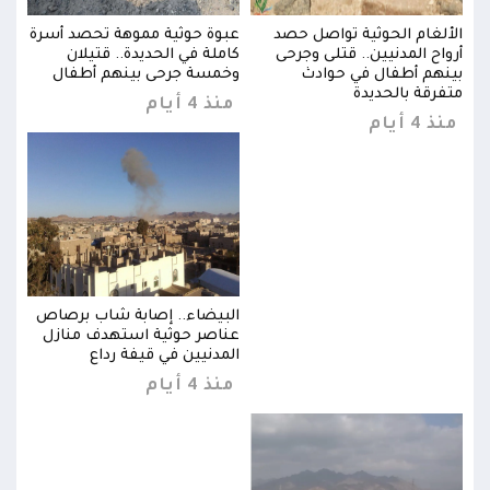
سرة
الألغام الحوثية تواصل حصد
عبوة حوثية مموهة تحصد أسرة
الأل
أرواح المدنيين.. قتلى وجرحى
كاملة في الحديدة.. قتيلان
أروا
بينهم أطفال في حوادث
وخمسة جرحى بينهم أطفال
بينه
متفرقة بالحديدة
متفر
منذ 4 أيام
منذ 4 أيام
منذ 4 
اص
البيضاء.. إصابة شاب برصاص
ل
عناصر حوثية استهدف منازل
المدنيين في قيفة رداع
منذ 4 أيام