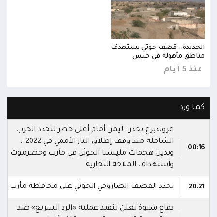
الحديدة.. قصف حوثي يستهدف
الحد
مناطق مأهولة في حيس
مناط
منذ 5 أيام
منذ 5 
كما ورد
غروندبرغ يحذر: اليمن أمام أعلى خطر لتجدد الحرب
الشاملة منذ وقف إطلاق النار الأممي في 2022..
00:16
ويدين هجمات مليشيا الحوثي في مأرب وحضرموت
واستهداف الملاحة التجارية
تجدد القصف الصاروخي الحوثي على محافظة مأرب
20:21
دفاع شبوة تعلن تنفيذ عملية «الرد السريع» ضد