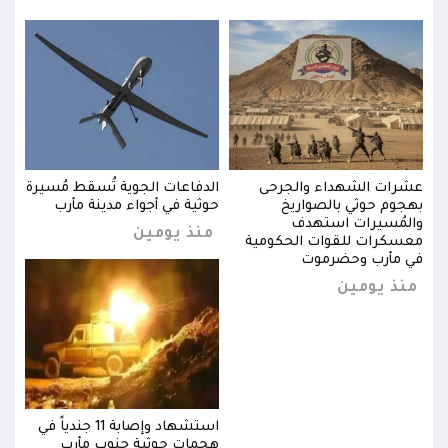
يرة
عشرات الشهداء والجرحى
الدفاعات الجوية تُسقط مُسيرة
عشرا
بهجوم حوثي بالصواريخ
حوثية في أجواء مدينة مأرب
بهجو
والمُسيرات استهدف
والم
منذ يومين
معسكرات للقوات الحكومية
معسك
في مأرب وحضرموت
في م
منذ يومين
منذ
اً في
استشهاد وإصابة 11 جندياً في
هجمات حوثية جنوب مأرب