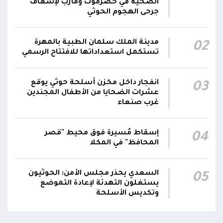
الصحية في حضرموت ومأرب لإسعاف
12:22
والجيش يقصف مواقع حوثية ويتصدى للمسيرات
جرحى الهجوم الحوثي
الناطق باسم القوات المسلحة: نؤكد أن الاعتداء
مدينة الملك سلمان الطبية بالمهرة
02
على أي جبهة أو محور يُعد اعتداءً على جميع
06:06
تستكمل استعداداتها للافتتاح الرسمي
الجبهات والمحاور التابعة للقوات المسلحة،
بمختلف تشكيلاتها ووحداتها ومنتسبيها
انفجار داخل مخزن أسلحة حوثي يوقع
03
عشرات الضحايا من الأطفال المجندين
غرب صنعاء
إسقاط مُسيرة فوق محيط "قصر
04
المحافظ" في المكلا
السعدي يحذر مجلس الأمن: الحوثيون
05
يستغلون التهدئة لإعادة التموضع
وتكديس الأسلحة