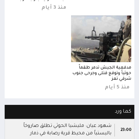
منذ 3 أيام
مدفعية الجيش تدمر طقماً
مدفع
حوثياً وتوقع قتلى وجرحى جنوب
حوثي
شرقي تعز
شرقي
منذ 5 أيام
منذ 5 
كما ورد
شهود عيان: مليشيا الحوثي تطلق صاروخاً
23:00
باليستياً من محيط قرية رصابة في ذمار