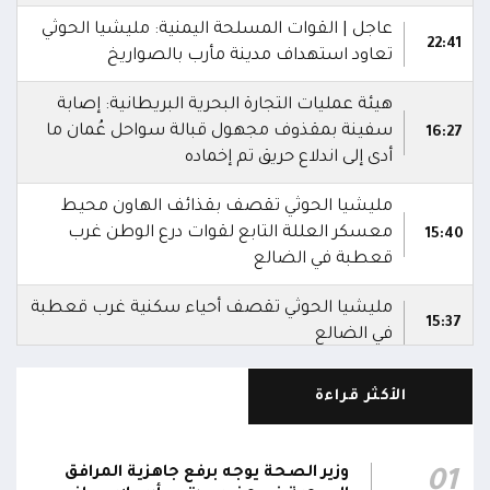
عاجل | القوات المسلحة اليمنية: مليشيا الحوثي
22:41
تعاود استهداف مدينة مأرب بالصواريخ
هيئة عمليات التجارة البحرية البريطانية: إصابة
سفينة بمقذوف مجهول قبالة سواحل عُمان ما
16:27
أدى إلى اندلاع حريق تم إخماده
مليشيا الحوثي تقصف بقذائف الهاون محيط
معسكر العللة التابع لقوات درع الوطن غرب
15:40
قعطبة في الضالع
مليشيا الحوثي تقصف أحياء سكنية غرب قعطبة
15:37
في الضالع
قصف حوثي عشوائي بالسلاح الثقيل يستهدف
الأكثر قراءة
مناطق مآهولة بقرى المعزوب والعبارى في
15:35
محافظة الضالع
وزير الصحة يوجه برفع جاهزية المرافق
01
محور تعز: تجدد الاشتباكات في مختلف الجبهات..