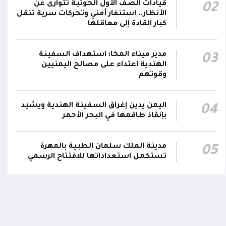
قيادات الصف الأول الحوثية تتوارى عن
02
الانتهاء وإمدادات الغاز ستعود تدريجياً لتغطية
21:45
الأنظار.. استنفار أمني وتحركات سرية تنقل
احتياجات كافة المحافظات
كبار القادة إلى معاقلها
رئيس مجلس القيادة يُصدر قراراً بتعيين يحيى
محمد كزمان وكيلاً لقطاع الأمن الداخلي، وأحمد
مدير ميناء المخا: استهداف السفينة
03
21:18
الهندية اعتداء على مصالح اليمنيين
سعد السقطري وكيلاً لقطاع الأمن الخارجي؛ في
وقوتهم
الجهاز المركزي لأمن الدولة
اليمن يدين إغراق السفينة الهندية ويشيد
04
بإنقاذ طاقمها في البحر الأحمر
مدينة الملك سلمان الطبية بالمهرة
05
تستكمل استعداداتها للافتتاح الرسمي