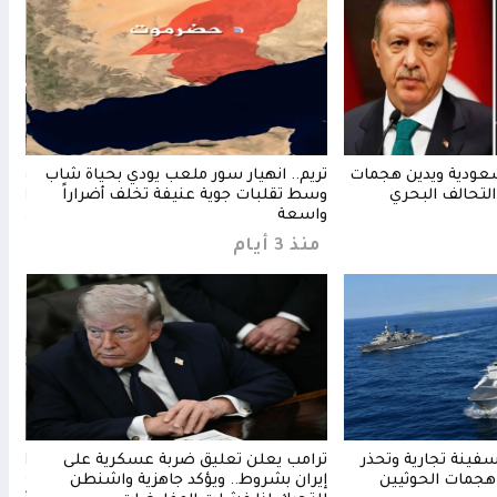
سعودية ويدين هجمات
تريم.. انهيار سور ملعب يودي بحياة شاب
رباع
 التحالف البحري
وسط تقلبات جوية عنيفة تخلف أضراراً
الدب
واسعة
وهرم
منذ 3 أيام
منذ 13 
فينة تجارية وتحذر
ترامب يعلن تعليق ضربة عسكرية على
 هجمات الحوثيين
إيران بشروط.. ويؤكد جاهزية واشنطن
بالم