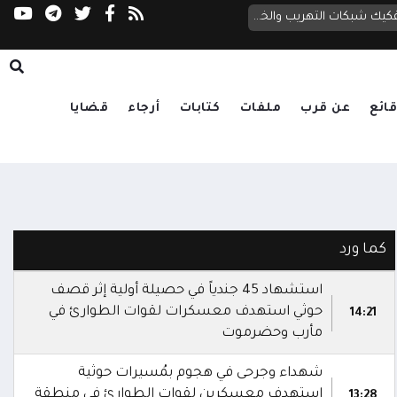
حملة حوثية واسعة لابتزاز مزارعي المراوعة تحت 
قصف حوثي يستهدف معسكرات الجيش بعد نجاحات أمنية في تفكيك شبكات التهريب والخلايا الإجرامية
ائع
عن قرب
ملفات
كتابات
أرجاء
قضايا
كما ورد
استشهاد 45 جندياً في حصيلة أولية إثر قصف
حوثي استهدف معسكرات لقوات الطوارئ في
14:21
مأرب وحضرموت
شهداء وجرحى في هجوم بمُسيرات حوثية
استهدف معسكرين لقوات الطوارئ في منطقة
13:28