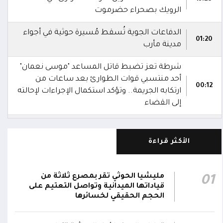
الرويك بصحراء حضرموت
الدفاعات الجوية تُسقط مُسيرة حوثية في أجواء
01:20
مدينة مأرب
شرطة تعز تضبط قاتل المساعد "موسى نعمان"
أحد منتسبي قوات الطوارئ بعد ساعات من
00:12
ارتكابه الجريمة.. وتؤكد استكمال الإجراءات لإحالته
إلى القضاء
مركز الملك سلمان يوقع برنامجاً لإعادة تأهيل
وتجهيز 11 منشأة صحية في لحج والضالع
23:16
الأكثر قراءة
وسقطرى يستفيد منها أكثر من 112 ألف شخص
الحوثيون يزعمون استهداف ثاني ناقلة نفط
مليشيا الحوثي تقر بمصرع ثلاثة من
01
سعودية خلال 24 ساعة بصاروخ باليستي في خليج
22:01
قياداتها الميدانية وتواصل التعتيم على
عدن
الحجم الحقيقي لخسائرها
الشركة اليمنية للغاز: أعمال الصيانة أوشكت على