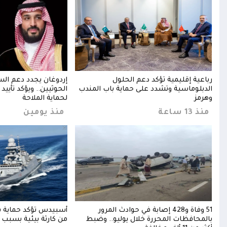
ب
رباعية إقليمية تؤكد دعم الحلول
إردوغان يجدد دعم ال
الدبلوماسية وتشدد على حماية باب المندب
الحوثيين.. ويؤكد تأييد
وهرمز
لحماية الملاحة
منذ 13 ساعة
منذ يومين
51 وفاة و428 إصابة في حوادث المرور
أسبيدس تؤكد حماية س
بالمحافظات المحررة خلال يوليو.. وضبط
من كارثة بيئية بسبب