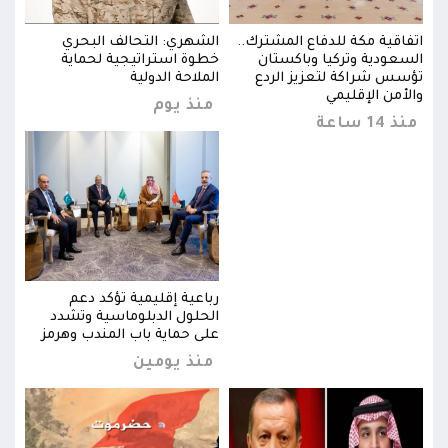
اتفاقية مكة للدفاع المشترك..
الشهري: التحالف البحري
اتفا
السعودية وتركيا وباكستان
خطوة استراتيجية لحماية
السع
تؤسس شراكة لتعزيز الردع
الملاحة الدولية
تؤسس
والأمن الإقليمي
والأ
منذ يوم
منذ 14 ساعة
منذ 14 
رباعية إقليمية تؤكد دعم
الحلول الدبلوماسية وتشدد
ز
على حماية باب المندب وهرمز
منذ يومين