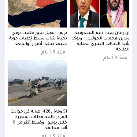
ي
إردوغان يجدد دعم السعودية
تريم.. انهيار سور ملعب يودي
إردو
ية
ويدين هجمات الحوثيين.. ويؤكد
بحياة شاب وسط تقلبات جوية
ويدي
تأييد التحالف البحري لحماية
عنيفة تخلف أضراراً واسعة
تأيي
الملاحة
المل
منذ 5 أيام
منذ 4 أيام
منذ 4 
وادث
51 وفاة و428 إصابة في حوادث
المرور بالمحافظات المحررة
خلال يوليو.. وضبط أكثر من 11
خلال يوليو.. وضبط أكثر من 11
ألف مخالفة
منذ 5 أيام