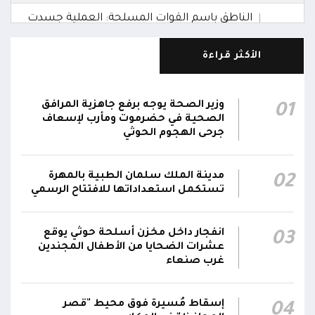
الناطق باسم القوات المسلحة: العملية جسدت
05:46
وحدة المحاور والقيادة والسيطرة للقوات المسلحة
الأكثر قراءة
الناطق باسم القوات المسلحة: سنرد دون تهاون
05:35
حال استمرت اعتداءات الحوثيين الغادرة
وزير الصحة يوجه برفع جاهزية المرافق
01
الناطق باسم القوات المسلحة: نفذنا عملاً عسكرياً
الصحية في حضرموت ومأرب لإسعاف
05:34
ضد العناصر الحوثية الإرهابية وعتادها
جرحى الهجوم الحوثي
المقاومة الوطنية تصد هجوماً حوثياً في جبهتي
04:17
مدينة الملك سلمان الطبية بالمهرة
02
الحيمة بالتحيتا وحيس جنوب الحديدة
تستكمل استعداداتها للافتتاح الرسمي
أقر #مجلس_الدفاع_الوطني استمرار انعقاده بصورة
دائمة لمتابعة التطورات الميدانية والأمنية واتخاذ ما
انفجار داخل مخزن أسلحة حوثي يوقع
03
يلزم من إجراءات بصورة عاجلة ومستمرة بما
01:13
عشرات الضحايا من الأطفال المجندين
غرب صنعاء
يضمن سرعة الاستجابة للتصعيد الحوثي والتعامل
مع تداعياته على مختلف المستويات
إسقاط مُسيرة فوق محيط "قصر
04