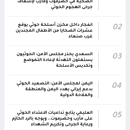
الصحية في حضرموت ومأرب لإسعاف
محافظة الضالع
جرحى الهجوم الحوثي
محور تعز: تجدد الاشتباكات في مختلف الجبهات..
12:22
انفجار داخل مخزن أسلحة حوثي يوقع
02
والجيش يقصف مواقع حوثية ويتصدى للمسيرات
عشرات الضحايا من الأطفال المجندين
غرب صنعاء
السعدي يحذر مجلس الأمن: الحوثيون
03
يستغلون التهدئة لإعادة التموضع
وتكديس الأسلحة
اليمن لمجلس الأمن: التصعيد الحوثي
04
بدعم إيراني يهدد اليمن والمنطقة
والملاحة الدولية
العليمي يتابع تداعيات الاعتداء الحوثي
05
على مأرب وحضرموت.. ويوجه بالرد الحازم
ورعاية الجرحى وتكريم الشهداء