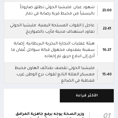
شهود عيان: مليشيا الحوثي تطلق صاروخاً
23:00
باليستياً من محيط قرية رصابة في ذمار
عاجل | القوات المسلحة اليمنية: مليشيا الحوثي
22:41
تعاود استهداف مدينة مأرب بالصواريخ
هيئة عمليات التجارة البحرية البريطانية: إصابة
سفينة بمقذوف مجهول قبالة سواحل عُمان ما
16:27
أدى إلى اندلاع حريق تم إخماده
مليشيا الحوثي تقصف بقذائف الهاون محيط
معسكر العللة التابع لقوات درع الوطن غرب
15:40
قعطبة في الضالع
مليشيا الحوثي تقصف أحياء سكنية غرب قعطبة
الأكثر قراءة
15:37
في الضالع
قصف حوثي عشوائي بالسلاح الثقيل يستهدف
وزير الصحة يوجه برفع جاهزية المرافق
01
مناطق مآهولة بقرى المعزوب والعبارى في
15:35