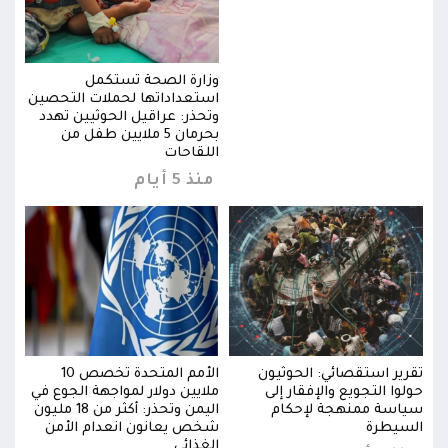
وزارة الصحة تستكمل
ين
استعداداتها لحملات التحصين
د
وتحذر: عراقيل الحوثيين تهدد
بحرمان 5 ملايين طفل من
اللقاحات
منذ 5 أيام
تقرير استقصائي: الحوثيون
الأمم المتحدة تخصص 10
تقري
في
حولوا التجويع والإفقار إلى
ملايين دولار لمواجهة الجوع في
حولوا
من 18 مليون
سياسة ممنهجة لإحكام
اليمن وتحذر: أكثر من 18 مليون
سياس
السيطرة
شخص يعانون انعدام الأمن
السي
الغذائي