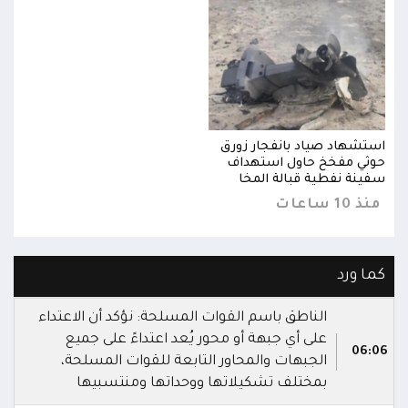
استشهاد صياد بانفجار زورق
استش
حوثي مفخخ حاول استهداف
حوثي
سفينة نفطية قبالة المخا
سفين
منذ 10 ساعات
منذ 10 س
كما ورد
الناطق باسم القوات المسلحة: نؤكد أن الاعتداء
على أي جبهة أو محور يُعد اعتداءً على جميع
06:06
الجبهات والمحاور التابعة للقوات المسلحة،
بمختلف تشكيلاتها ووحداتها ومنتسبيها