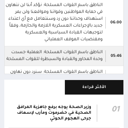
الناطق باسم القوات المسلحة: نؤكد أننا لن نتهاون
في حماية المواطنين وقواتنا ومواقعنا ولن يمر
استهداف وحداتنا دون رد وسنتعامل مع أي اعتداء
06:00
جديد بالإجراءات العسكرية اللازمة والحازمة، وفقاً
لتوجيهات القيادة السياسية والعسكرية
ومقتضيات الموقف العملياتي
الناطق باسم القوات المسلحة: العملية جسدت
05:46
وحدة المحاور والقيادة والسيطرة للقوات المسلحة
الناطق باسم القوات المسلحة: سنرد دون تهاون
05:35
حال استمرت اعتداءات الحوثيين الغادرة
الأكثر قراءة
الناطق باسم القوات المسلحة: نفذنا عملاً عسكرياً
05:34
ضد العناصر الحوثية الإرهابية وعتادها
وزير الصحة يوجه برفع جاهزية المرافق
01
المقاومة الوطنية تصد هجوماً حوثياً في جبهتي
الصحية في حضرموت ومأرب لإسعاف
04:17
الحيمة بالتحيتا وحيس جنوب الحديدة
جرحى الهجوم الحوثي