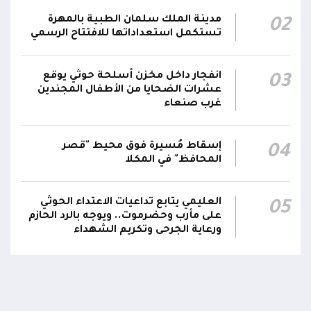
أقر #مجلس_الدفاع_الوطني استمرار انعقاده بصورة
مدينة الملك سلمان الطبية بالمهرة
02
دائمة لمتابعة التطورات الميدانية والأمنية واتخاذ ما
تستكمل استعداداتها للافتتاح الرسمي
يلزم من إجراءات بصورة عاجلة ومستمرة بما
01:13
يضمن سرعة الاستجابة للتصعيد الحوثي والتعامل
مع تداعياته على مختلف المستويات
انفجار داخل مخزن أسلحة حوثي يوقع
03
عشرات الضحايا من الأطفال المجندين
غرب صنعاء
أقر #مجلس_الدفاع_الوطني جملة من القرارات
والتوجيهات الهادفة إلى رفع مستوى الجاهزية
العسكرية والأمنية والدفاع المدني وتعزيز التنسيق
إسقاط مُسيرة فوق محيط "قصر
01:12
04
بين مؤسسات الدولة وحماية المدنيين والمنشآت
المحافظ" في المكلا
الحيوية وضمان التنفيذ الفوري للإجراءات الكفيلة
بالرد الحازم على الاعتداءات الحوثية
العليمي يتابع تداعيات الاعتداء الحوثي
05
على مأرب وحضرموت.. ويوجه بالرد الحازم
ورعاية الجرحى وتكريم الشهداء