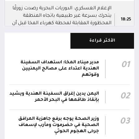
الإعلام العسكري: الدوريات البحرية رصدت زورقًا
يتحرك بسرعة غير طبيعية باتجاه المنطقة
18:25
المحظورة المقابلة لمحطة كهرباء المخا قبل أن
تتعامل معه بالسلاح المناسب وتدمره
الأكثر قراءة
الإعلام العسكري للمقاومة الوطنية: قوات
المقاومة الوطنية أحبطت محاولة لاستهداف
18:25
سفينة نفطية قبالة محطة كهرباء المخا باستخدام
مدير ميناء المخا: استهداف السفينة
01
زورق مفخخ
الهندية اعتداء على مصالح اليمنيين
وقوتهم
المقاومة الوطنية تدمر زورقاً حوثياً مفخخاً حاول
استهداف سفينة نفطية بالقرب من محطة
18:13
اليمن يدين إغراق السفينة الهندية ويشيد
02
الكهرباء بالمخا
بإنقاذ طاقمها في البحر الأحمر
وزير الصحة: القصف الحوثي استهدف أحياءً سكنية
ومخيماتٍ للنازحين في مأرب وخلف شهيدين و14
15:22
وزير الصحة يوجه برفع جاهزية المرافق
03
جريحاً
الصحية في حضرموت ومأرب لإسعاف
جرحى الهجوم الحوثي