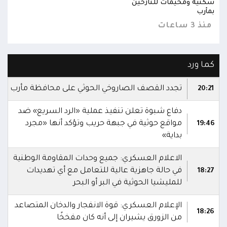
سكنية ومخيمات للنازحين
سكني
بمأرب
بمأر
منذ 3 ساعات
منذ 3 س
كما ورد
تجدد القصف الصاروخي الحوثي على محافظة مأرب
20:21
دفاع شبوة تعلن تنفيذ عملية «الرد السريع» ضد
مواقع حوثية في جبهة حريب وتؤكد أنها «مجرد
19:46
بداية»
الاعلام العسكري: جميع وحدات المقاومة الوطنية
في حالة جاهزية عالية للتعامل مع أي تهديدات
18:27
للمليشيا الحوثية في البر أو البحر
الإعلام العسكري: قوة الانفجار والدخان المتصاعد
18:26
من الزورق يشيران إلى أنه كان مفخخًا