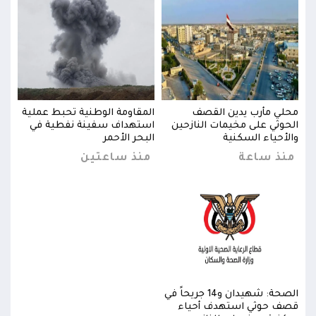
ية
محلي مأرب يدين القصف
المقاومة الوطنية تحبط عملية
محلي
الحوثي على مخيمات النازحين
استهداف سفينة نفطية في
الحو
والأحياء السكنية
البحر الأحمر
والأ
منذ ساعة
منذ ساعتين
من
الصحة: شهيدان و14 جريحاً في
قصف حوثي استهدف أحياء
قصف 