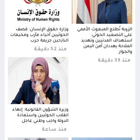
الزوبة تُطلع المبعوث الأممي
وزارة حقوق الإنسان: قصف
الزو
ات
على التصعيد الحوثي:
الحوثيين أحياء مأرب ومخيمات
على 
استهداف المدنيين وتهديد
النازحين جريمة حرب
استه
الملاحة يهددان أمن اليمن
المل
منذ 52 دقيقة
والجوار
والجو
منذ 39 دقيقة
منذ 39 د
ء
وزيرة الشؤون القانونية: إنهاء
انقلاب الحوثيين واستعادة
الدولة واجب وطني عاجل
منذ ساعة