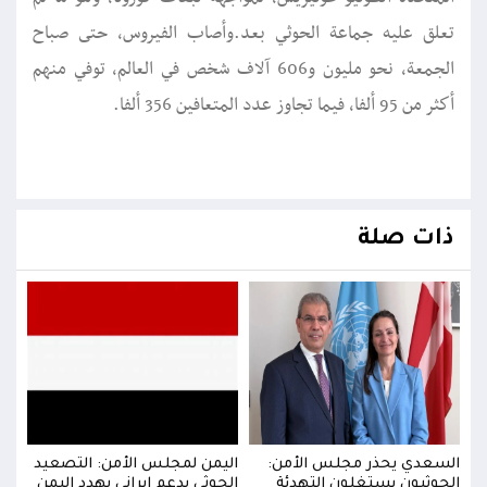
تعلق عليه جماعة الحوثي بعد.وأصاب الفيروس، حتى صباح
الجمعة، نحو مليون و606 آلاف شخص في العالم، توفي منهم
أكثر من 95 ألفا، فيما تجاوز عدد المتعافين 356 ألفا.
ذات صلة
يد
السعدي يحذر مجلس الأمن:
اليمن لمجلس الأمن: التصعيد
السع
من
الحوثيون يستغلون التهدئة
الحوثي بدعم إيراني يهدد اليمن
الحو