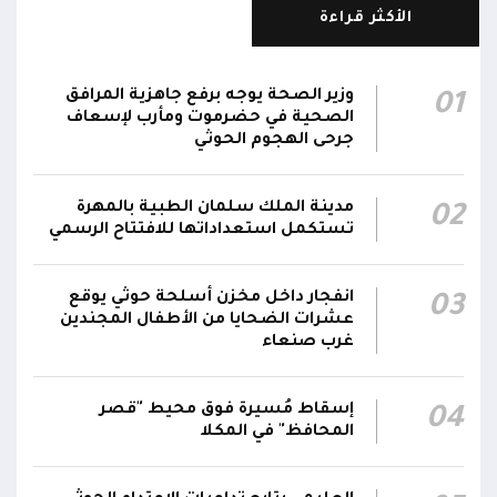
الأكثر قراءة
الناطق باسم القوات المسلحة: نؤكد أن الاعتداء
على أي جبهة أو محور يُعد اعتداءً على جميع
06:06
الجبهات والمحاور التابعة للقوات المسلحة،
وزير الصحة يوجه برفع جاهزية المرافق
01
بمختلف تشكيلاتها ووحداتها ومنتسبيها
الصحية في حضرموت ومأرب لإسعاف
جرحى الهجوم الحوثي
الناطق باسم القوات المسلحة: نؤكد أننا لن نتهاون
في حماية المواطنين وقواتنا ومواقعنا ولن يمر
مدينة الملك سلمان الطبية بالمهرة
02
استهداف وحداتنا دون رد وسنتعامل مع أي اعتداء
06:00
تستكمل استعداداتها للافتتاح الرسمي
جديد بالإجراءات العسكرية اللازمة والحازمة، وفقاً
لتوجيهات القيادة السياسية والعسكرية
ومقتضيات الموقف العملياتي
انفجار داخل مخزن أسلحة حوثي يوقع
03
عشرات الضحايا من الأطفال المجندين
غرب صنعاء
الناطق باسم القوات المسلحة: العملية جسدت
05:46
وحدة المحاور والقيادة والسيطرة للقوات المسلحة
إسقاط مُسيرة فوق محيط "قصر
04
المحافظ" في المكلا