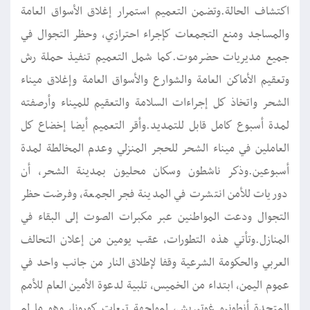
اكتشاف الحالة.وتضمن التعميم استمرار إغلاق الأسواق العامة
والمساجد ومنع التجمعات كإجراء احترازي، وحظر التجوال في
جميع مديريات حضرموت.كما شمل التعميم تنفيذ حملة رش
وتعقيم الأماكن العامة والشوارع والأسواق العامة وإغلاق ميناء
الشحر واتخاذ كل إجراءات السلامة والتعقيم للميناء وأرصفته
لمدة أسبوع كامل قابل للتمديد.وأقر التعميم أيضا إخضاع كل
العاملين في ميناء الشحر للحجر المنزلي وعدم المخالطة لمدة
أسبوعين.وذكر ناشطون وسكان محليون بمدينة الشحر، أن
دوريات للأمن انتشرت في المدينة فجر الجمعة، وفرضت حظر
التجوال ودعت المواطنين عبر مكبرات الصوت إلى البقاء في
المنازل.وتأتي هذه التطورات، عقب يومين من إعلان التحالف
العربي والحكومة الشرعية وقفا لإطلاق النار من جانب واحد في
عموم اليمن، ابتداء من الخميس، تلبية لدعوة الأمين العام للأمم
المتحدة أنطونيو غوتيريش، لمواجهة تبعات كورونا، وهو ما لم