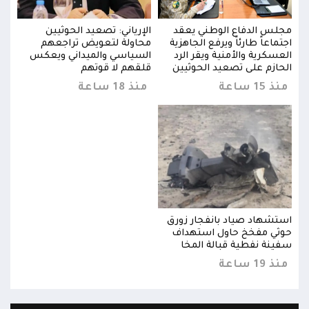
مجلس الدفاع الوطني يعقد
الإرياني: تصعيد الحوثيين
مجلس
اجتماعاً طارئاً ويرفع الجاهزية
محاولة لتعويض تراجعهم
اجتما
العسكرية والأمنية ويقر الرد
السياسي والميداني ويعكس
العس
الحازم على تصعيد الحوثيين
قلقهم لا قوتهم
الحا
منذ 15 ساعة
منذ 18 ساعة
منذ 15 
استشهاد صياد بانفجار زورق
استش
حوثي مفخخ حاول استهداف
حوثي
سفينة نفطية قبالة المخا
سفين
منذ 19 ساعة
منذ 19 