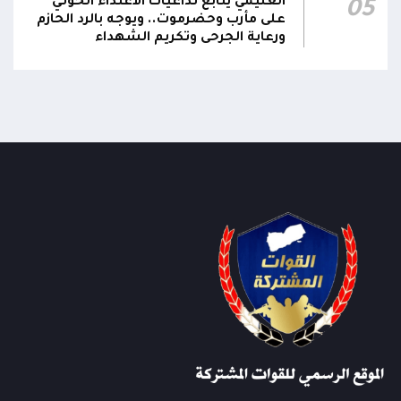
العليمي يتابع تداعيات الاعتداء الحوثي
05
على مأرب وحضرموت.. ويوجه بالرد الحازم
ورعاية الجرحى وتكريم الشهداء