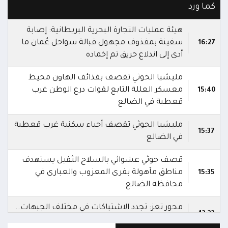
كما ورد
هيئة عمليات التجارة البحرية البريطانية: إصابة
سفينة بمقذوف مجهول قبالة سواحل عُمان ما
16:27
أدى إلى اندلاع حريق تم إخماده
مليشيا الحوثي تقصف بقذائف الهاون محيط
معسكر العللة التابع لقوات درع الوطن غرب
15:40
قعطبة في الضالع
مليشيا الحوثي تقصف أحياء سكنية غرب قعطبة
15:37
في الضالع
قصف حوثي عشوائي بالسلاح الثقيل يستهدف
مناطق مآهولة بقرى المعزوب والعبارى في
15:35
محافظة الضالع
محور تعز: تجدد الاشتباكات في مختلف الجبهات..
12:22
والجيش يقصف مواقع حوثية ويتصدى للمسيرات