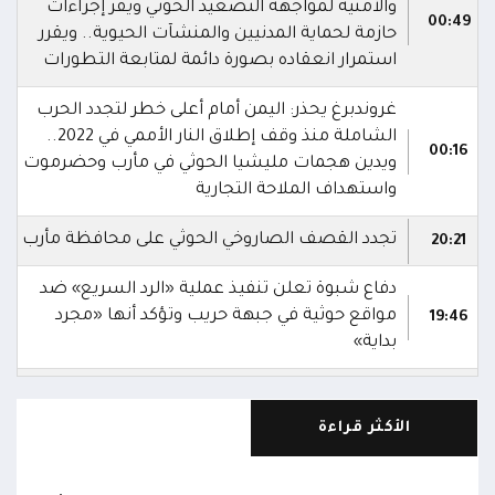
والأمنية لمواجهة التصعيد الحوثي ويقر إجراءات
00:49
حازمة لحماية المدنيين والمنشآت الحيوية.. ويقرر
استمرار انعقاده بصورة دائمة لمتابعة التطورات
غروندبرغ يحذر: اليمن أمام أعلى خطر لتجدد الحرب
الشاملة منذ وقف إطلاق النار الأممي في 2022..
00:16
ويدين هجمات مليشيا الحوثي في مأرب وحضرموت
واستهداف الملاحة التجارية
تجدد القصف الصاروخي الحوثي على محافظة مأرب
20:21
دفاع شبوة تعلن تنفيذ عملية «الرد السريع» ضد
مواقع حوثية في جبهة حريب وتؤكد أنها «مجرد
19:46
بداية»
الاعلام العسكري: جميع وحدات المقاومة الوطنية
في حالة جاهزية عالية للتعامل مع أي تهديدات
18:27
الأكثر قراءة
للمليشيا الحوثية في البر أو البحر