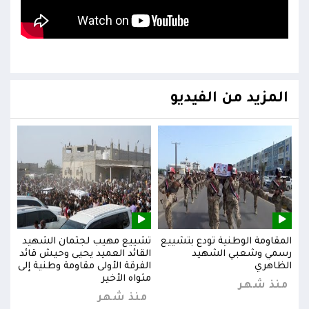
المزيد من الفيديو
يد
المقاومة الوطنية تودع بتشييع
تشييع مهيب لجثمان الشهيد
المق
ائد
رسمي وشعبي الشهيد
القائد العميد يحيى وحيش قائد
رسم
إلى
الظاهري
الفرقة الأولى مقاومة وطنية إلى
الظا
مثواه الأخير
منذ شهر
من
منذ شهر