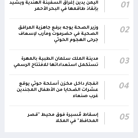
الإعلام العسكري: قوة الانفجار والدخان المتصاعد
اليمن يدين إغراق السفينة الهندية ويشيد
01
18:26
من الزورق يشيران إلى أنه كان مفخخًا
بإنقاذ طاقمها في البحر الأحمر
الإعلام العسكري: الدوريات البحرية رصدت زورقًا
وزير الصحة يوجه برفع جاهزية المرافق
يتحرك بسرعة غير طبيعية باتجاه المنطقة
02
18:25
الصحية في حضرموت ومأرب لإسعاف
المحظورة المقابلة لمحطة كهرباء المخا قبل أن
جرحى الهجوم الحوثي
تتعامل معه بالسلاح المناسب وتدمره
الإعلام العسكري للمقاومة الوطنية: قوات
مدينة الملك سلمان الطبية بالمهرة
03
المقاومة الوطنية أحبطت محاولة لاستهداف
تستكمل استعداداتها للافتتاح الرسمي
18:25
سفينة نفطية قبالة محطة كهرباء المخا باستخدام
زورق مفخخ
انفجار داخل مخزن أسلحة حوثي يوقع
04
عشرات الضحايا من الأطفال المجندين
غرب صنعاء
إسقاط مُسيرة فوق محيط "قصر
05
المحافظ" في المكلا