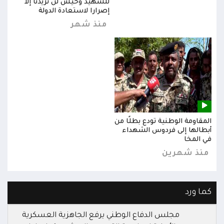
للشهيد وحيش لن تزيدنا إلا
إصرارا لاستعادة الدولة
منذ شهر
المقاومة الوطنية تودع بطلًا من
المق
أبطالها إلى فردوس الشهداء
أبطا
في المخا
في ا
منذ شهرين
من
كما ورد
مجلس الدفاع الوطني يرفع الجاهزية العسكرية