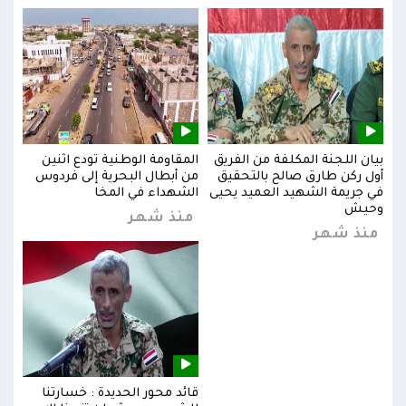
بيان اللجنة المكلفة من الفريق
المقاومة الوطنية تودع اثنين
بيان
س
أول ركن طارق صالح بالتحقيق
من أبطال البحرية إلى فردوس
أول 
في جريمة الشهيد العميد يحيى
الشهداء في المخا
في ج
وحيش
وحي
منذ شهر
منذ شهر
من
قائد محور الحديدة : خسارتنا