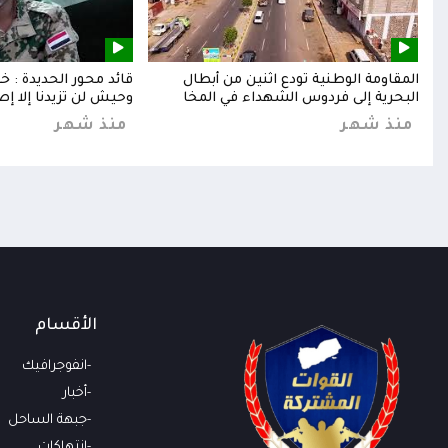
إلى
المقاومة الوطنية تودع اثنين من أبطال
قائد محور الحديدة : 
البحرية إلى فردوس الشهداء في المخا
وحيش لن تزيدنا إلا إص
منذ شهر
منذ شهر
الأقسام
انفوجرافيك
أخبار
جبهة الساحل
انتهاكات