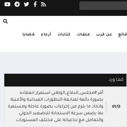
ائع
عن قرب
ملفات
كتابات
أرجاء
قضايا
كما ورد
أقر #مجلس_الدفاع_الوطني استمرار انعقاده
بصورة دائمة لمتابعة التطورات الميدانية والأمنية
واتخاذ ما يلزم من إجراءات بصورة عاجلة ومستمرة
01:13
بما يضمن سرعة الاستجابة للتصعيد الحوثي
والتعامل مع تداعياته على مختلف المستويات