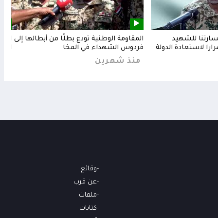
خسارتنا للشهيد
المقاومة الوطنية تودع بطلًا من أبطالها إلى
المق
رارا لاستعادة الدولة
فردوس الشهداء في المخا
البح
منذ شهرين
من
وقائع
عن قرب
ملفات
كتابات