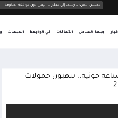
مليشيا الحوثي تختطف مريضاً من مستشفى في ذمار وتعيده بتدخل قبلي قبل أن تعاود اختطافه
مجلس الأمن: لا رحلات إلى مطارات اليمن دون موافقة الحكومة
خبار
جبهة الساحل
انتهاكات
في الواجهة
الجبهات
وق
اعة حوثية.. ينهبون حمولات