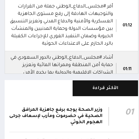
أقر #مجلس_الدفاع_الوطني جملة من القرارات
والتوجيهات الهادفة إلى رفع مستوى الجاهزية
العسكرية والأمنية والدفاع المدني وتعزيز التنسيق
01:12
بين مؤسسات الدولة وحماية المدنيين والمنشآت
الحيوية وضمان التنفيذ الفوري للإجراءات الكفيلة
بالرد الحازم على الاعتداءات الحوثية
أشاد #مجلس_الدفاع_الوطني بالدور السعودي في
حماية أمن المنطقة وممراتها المائية وتعزيز
01:11
الشراكات الإقليمية والدولية بما يخدم الأمن
والاستقرار في المنطقة
الأكثر قراءة
رحب #مجلس_الدفاع_الوطني باتفاقية مكة للدفاع
المشترك بين المملكة العربية السعودية وتركيا
وباكستان، مؤكدا انها خطوة استراتيجية لتعزيز
01:10
وزير الصحة يوجه برفع جاهزية المرافق
01
الأمن الجماعي والاستقرار الإقليمي والتعاون
الصحية في حضرموت ومأرب لإسعاف جرحى
الهجوم الحوثي
الدفاعي
دعا #مجلس_الدفاع_الوطني القوى السياسية