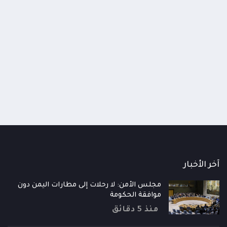
القتالية للقوات المسلحة والأجهزة الأمنية
وبالجهود التي تبذلها في مواجهة مليشيا الحوثي
01:07
والتنظيمات الإرهابية ومكافحة الجريمة المنظمة
اومة الوطنية تودع اثنين من أبطال
قائد محور الحديدة : خسارتنا 
وعمليات تهريب الأسلحة والمخدرات، إلى جانب
رية إلى فردوس الشهداء في المخا
وحيش لن تزيدنا إلا إصرارا لاست
إسهامها في حماية خطوط الملاحة الدولية
ذ شهر
منذ شهر
آخر الأخبار
مجلس الأمن: لا رحلات إلى مطارات اليمن دون
موافقة الحكومة
منذ 5 دقائق