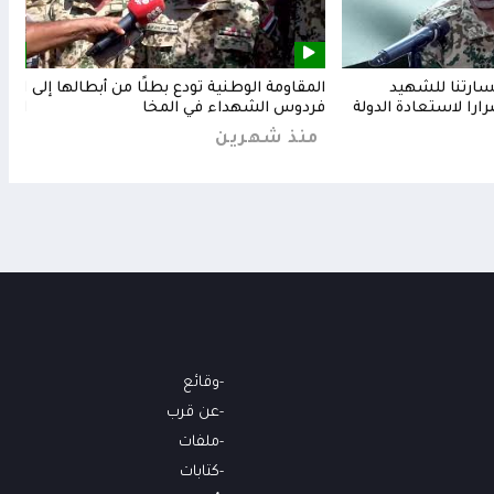
خسارتنا للشهيد
المقاومة الوطنية تودع بطلًا من أبطالها إلى
المق
رارا لاستعادة الدولة
فردوس الشهداء في المخا
البح
منذ شهرين
من
وقائع
عن قرب
ملفات
كتابات