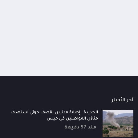
اومة الوطنية تودع اثنين من أبطال
قائد محور الحديدة : خسارتنا 
رية إلى فردوس الشهداء في المخا
وحيش لن تزيدنا إلا إصرارا لاست
ذ شهر
منذ شهر
آخر الأخبار
الحديدة.. إصابة مدنيين بقصف حوثي استهدف
منازل المواطنين في حيس
منذ 57 دقيقة