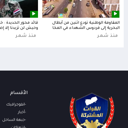
إلى
المقاومة الوطنية تودع اثنين من أبطال
قائد محور الحديدة : 
البحرية إلى فردوس الشهداء في المخا
وحيش لن تزيدنا إلا إص
منذ شهر
منذ شهر
الأقسام
انفوجرافيك
أخبار
جبهة الساحل
انتهاكات