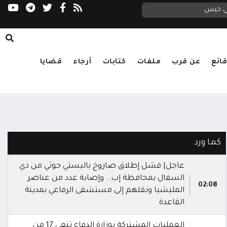
في حيس
ائع
عن قرب
ملفات
كتابات
أرجاء
قضايا
كما ورد
عاجل| فشل إطلاق صاروخ باليستي حوثي من ذي
السفال بمحافظة إب.. وإصابة عدد من عناصر
02:08
المليشيا ونقلهم إلى مستشفى الرفاعي بمدينة
القاعدة
العمليات المشتركة بوزارة الدفاع تنعى 17 من