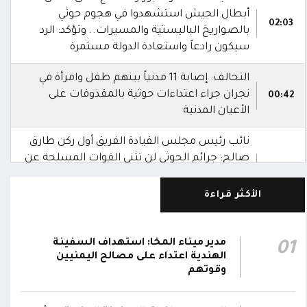
أبطال الجيش استشهدوا في هجوم حوثي
02:03
بالصواريخ الباليستية والمسيرات.. وتؤكد: الرد
سيكون رادعاً واستعادة الدولة مستمرة
التحالف: إصابة 11 مدنياً بينهم طفل وامرأة في
نجران جراء اعتداءات حوثية بالمقذوفات على
00:42
الأعيان المدنية
نائب رئيس مجلس القيادة الفريق أول ركن طارق
صالح: جرائم الحوثي لن تثني القوات المسلحة عن
00:29
أداء واجبها الوطني واستعادة الدولة وعاصمتها
صنعاء
الأكثر قراءة
نائب رئيس مجلس القيادة الفريق أول ركن طارق
صالح يشيد بالروح القتالية العالية لكافة منتسبي
مدير ميناء المخا: استهداف السفينة
01
00:28
الفرقتين الأولى والثالثة وحسن التعامل مع
الهندية اعتداء على مصالح اليمنيين
وقوتهم
الموقف وثبات المقاتلين في مواقعهم
الفريق أول ركن طارق صالح يعزي في اتصالين