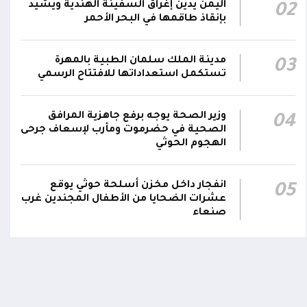
اليمن يدين إغراق السفينة الهندية ويشيد
02
هاتفيين قائدي الفرقتين الأولى والثالثة طوارئ في
00:26
بإنقاذ طاقمها في البحر الأحمر
استشهاد عدد من الأبطال بالهجوم الحوثي الغادر
اللجنة الأمنية بحضرموت تدين هجوم مليشيا
مدينة الملك سلمان الطبية بالمهرة
03
تستكمل استعداداتها للافتتاح الرسمي
الحوثي على القوات المسلحة وتؤكد استمرار
00:21
العمليات الأمنية والعسكرية لحماية الأمن
والاستقرار
وزير الصحة يوجه برفع جاهزية المرافق
04
الصحية في حضرموت ومأرب لإسعاف جرحى
جدد #المكتب_السياسي تمسكه بمواصلة النضال
الهجوم الحوثي
إلى جانب الشعب اليمني وقوى الصف الجمهوري،
23:05
مؤكداً الاستعداد لتقديم التضحيات حتى تحرير
انفجار داخل مخزن أسلحة حوثي يوقع
اومة الوطنية تودع بتشييع رسمي
تشييع مهيب لجثمان الشهيد ا
05
البلاد واستعادة العاصمة صنعاء وإنهاء الانقلاب
ي الشهيد الظاهري
العميد يحيى وحيش قائد الفرقة
عشرات الضحايا من الأطفال المجندين غرب
مقاومة وطنية إلى مثواه الأخير
صنعاء
ذ شهر
منذ شهر