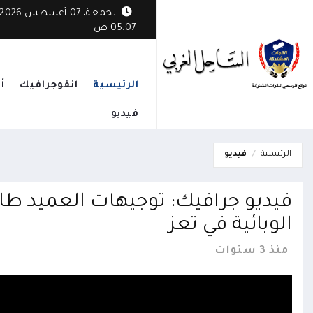
ثي يستهدف قرية مأهولة في الوازعية ويخلف أضراراً بممتلكات المواطنين
الجمعة، 07 أغسطس 2026
05:07 ص
الرئيسية
انفوجرافيك
أ
فيديو
الرئيسية
فيديو
فيديو جرافيك: توجيهات العميد طار
الوبائية في تعز
منذ 3 سنوات