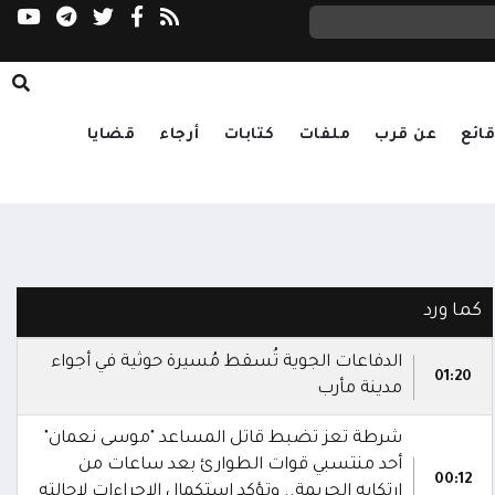
رباعية إقليمية تؤكد دعم الحلول الدبلوماسية وت
ائع
عن قرب
ملفات
كتابات
أرجاء
قضايا
كما ورد
الدفاعات الجوية تُسقط مُسيرة حوثية في أجواء
01:20
مدينة مأرب
شرطة تعز تضبط قاتل المساعد "موسى نعمان"
أحد منتسبي قوات الطوارئ بعد ساعات من
00:12
ارتكابه الجريمة.. وتؤكد استكمال الإجراءات لإحالته