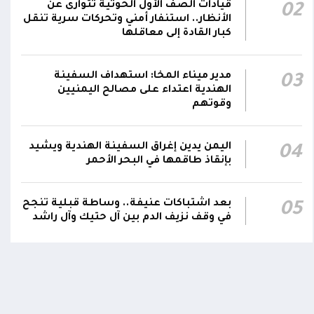
قيادات الصف الأول الحوثية تتوارى عن
02
رئيس مجلس القيادة يعين اللواء الركن طيار
الأنظار.. استنفار أمني وتحركات سرية تنقل
عبدالعزيز سعيد المحيا قائداً للقوات الجوية
كبار القادة إلى معاقلها
21:13
والدفاع الجوي.. ويُعين العميد ناشر منصور باجري
رئيساً لأركانها
مدير ميناء المخا: استهداف السفينة
03
الهندية اعتداء على مصالح اليمنيين
قرارات رئاسية بتعيين أحمد سعيد بن بريك وراشد
وقوتهم
ناصر الجند مستشارين لرئيس مجلس القيادة
21:10
الرئاسي وترقيتهما إلى رتبة فريق
اليمن يدين إغراق السفينة الهندية ويشيد
04
بإنقاذ طاقمها في البحر الأحمر
اومة الوطنية تودع بتشييع رسمي
تشييع مهيب لجثمان الشهيد ا
ي الشهيد الظاهري
العميد يحيى وحيش قائد الفرقة
مقاومة وطنية إلى مثواه الأخير
ذ شهر
بعد اشتباكات عنيفة.. وساطة قبلية تنجح
05
منذ شهر
في وقف نزيف الدم بين آل حتيك وآل راشد