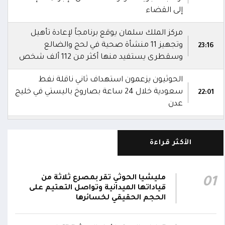
إلى القضاء
مركز الملك سلمان يوقع برنامجاً لإعادة تأهيل
وتجهيز 11 منشأة صحية في لحج والضالع
23:16
وسقطرى يستفيد منها أكثر من 112 ألف شخص
الحوثيون يزعمون استهداف ثاني ناقلة نفط
سعودية خلال 24 ساعة بصاروخ باليستي في خليج
22:01
عدن
الشركة اليمنية للغاز: أعمال الصيانة أوشكت على
الانتهاء وإمدادات الغاز ستعود تدريجياً لتغطية
21:45
الأكثر قراءة
احتياجات كافة المحافظات
رئيس مجلس القيادة يُصدر قراراً بتعيين يحيى
مليشيا الحوثي تقر بمصرع ثلاثة من
01
محمد كزمان وكيلاً لقطاع الأمن الداخلي، وأحمد
قياداتها الميدانية وتواصل التعتيم على
21:18
سعد السقطري وكيلاً لقطاع الأمن الخارجي؛ في
الحجم الحقيقي لخسائرها
الجهاز المركزي لأمن الدولة