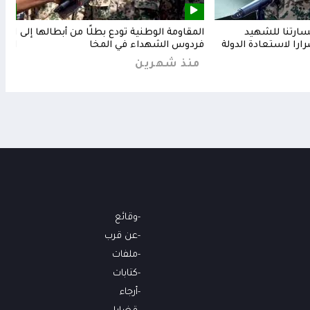
خسارتنا للشهيد
المقاومة الوطنية تودع بطلًا من أبطالها إلى
المق
رارا لاستعادة الدولة
فردوس الشهداء في المخا
البح
منذ شهرين
من
وقائع
عن قرب
ملفات
كتابات
أرجاء