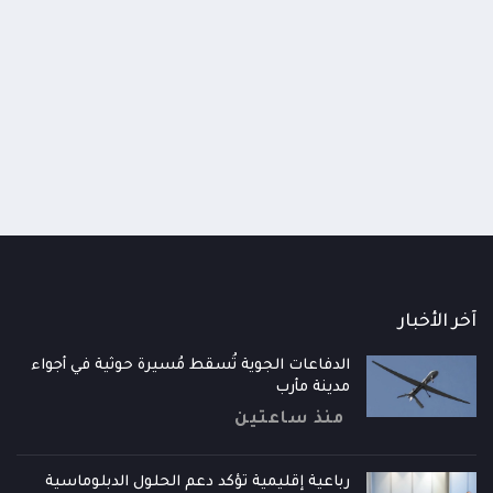
اومة الوطنية تودع اثنين من أبطال
قائد محور الحديدة : خسارتنا 
رية إلى فردوس الشهداء في المخا
وحيش لن تزيدنا إلا إصرارا لاست
ذ شهر
منذ شهر
آخر الأخبار
الدفاعات الجوية تُسقط مُسيرة حوثية في أجواء
مدينة مأرب
منذ ساعتين
رباعية إقليمية تؤكد دعم الحلول الدبلوماسية