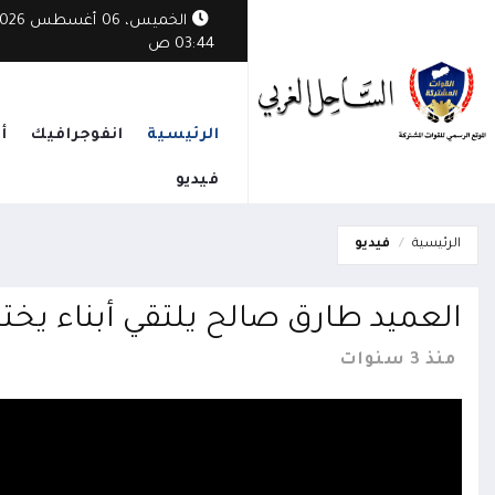
الخميس، 06 أغسطس
الوطني يدين هجمات الحوثيين: أمن البحر الأحمر يبدأ بإنهاء الانقلاب واستعادة 
03:44 ص
الرئيسية
انفوجرافيك
أ
فيديو
الرئيسية
فيديو
العميد طارق صالح يلتقي أبناء يخت
منذ 3 سنوات