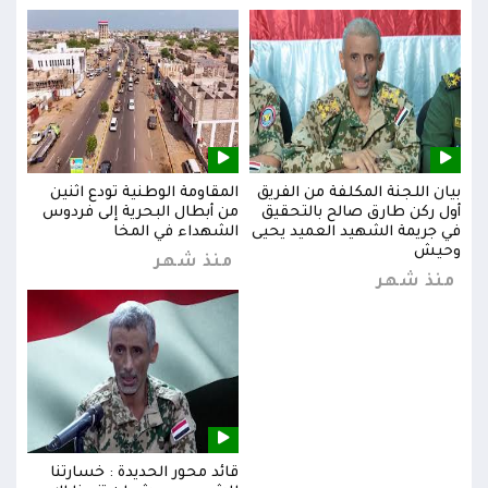
بيان اللجنة المكلفة من الفريق
المقاومة الوطنية تودع اثنين
بيان
س
أول ركن طارق صالح بالتحقيق
من أبطال البحرية إلى فردوس
أول 
في جريمة الشهيد العميد يحيى
الشهداء في المخا
في ج
وحيش
وحي
منذ شهر
منذ شهر
من
قائد محور الحديدة : خسارتنا