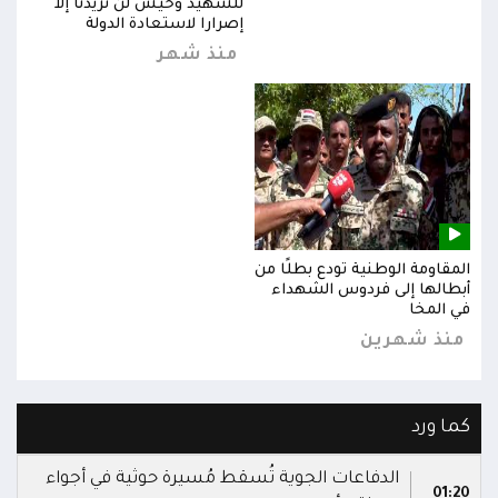
للشهيد وحيش لن تزيدنا إلا
إصرارا لاستعادة الدولة
منذ شهر
المقاومة الوطنية تودع بطلًا من
المق
أبطالها إلى فردوس الشهداء
أبطا
في المخا
في ا
منذ شهرين
من
كما ورد
الدفاعات الجوية تُسقط مُسيرة حوثية في أجواء
01:20