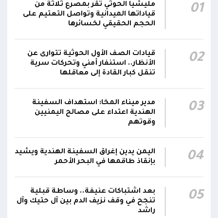
رئيس مجلس القيادة يُصدر قراراً بتعيين يحيى
مليشيا الحوثي تقر بمصرع ثلاثة من
01
محمد كزمان وكيلاً لقطاع الأمن الداخلي، وأحمد
قياداتها الميدانية وتواصل التعتيم على
21:18
سعد السقطري وكيلاً لقطاع الأمن الخارجي؛ في
الحجم الحقيقي لخسائرها
الجهاز المركزي لأمن الدولة
قيادات الصف الأول الحوثية تتوارى عن
02
رئيس مجلس القيادة يعين اللواء الركن طيار
الأنظار.. استنفار أمني وتحركات سرية
عبدالعزيز سعيد المحيا قائداً للقوات الجوية والدفاع
تنقل كبار القادة إلى معاقلها
21:13
الجوي.. ويُعين العميد ناشر منصور باجري رئيساً
لأركانها
مدير ميناء المخا: استهداف السفينة
03
الهندية اعتداء على مصالح اليمنيين
قرارات رئاسية بتعيين أحمد سعيد بن بريك وراشد
وقوتهم
ناصر الجند مستشارين لرئيس مجلس القيادة
21:10
الرئاسي وترقيتهما إلى رتبة فريق
اليمن يدين إغراق السفينة الهندية ويشيد
04
بإنقاذ طاقمها في البحر الأحمر
بعد اشتباكات عنيفة.. وساطة قبلية
05
تنجح في وقف نزيف الدم بين آل حتيك وآل
راشد