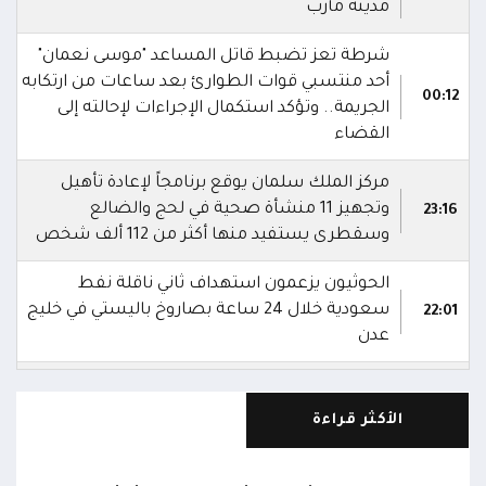
مدينة مأرب
شرطة تعز تضبط قاتل المساعد "موسى نعمان"
أحد منتسبي قوات الطوارئ بعد ساعات من ارتكابه
00:12
الجريمة.. وتؤكد استكمال الإجراءات لإحالته إلى
القضاء
مركز الملك سلمان يوقع برنامجاً لإعادة تأهيل
وتجهيز 11 منشأة صحية في لحج والضالع
23:16
وسقطرى يستفيد منها أكثر من 112 ألف شخص
الحوثيون يزعمون استهداف ثاني ناقلة نفط
سعودية خلال 24 ساعة بصاروخ باليستي في خليج
22:01
عدن
الشركة اليمنية للغاز: أعمال الصيانة أوشكت على
الانتهاء وإمدادات الغاز ستعود تدريجياً لتغطية
21:45
الأكثر قراءة
احتياجات كافة المحافظات