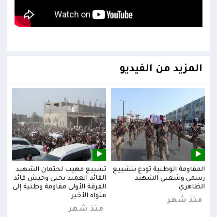
المزيد من الفيديو
يد
المقاومة الوطنية تودع بتشييع
تشييع مهيب لجثمان الشهيد
المق
ائد
رسمي وشعبي الشهيد
القائد العميد يحيى وحيش قائد
رسم
إلى
الظاهري
الفرقة الأولى مقاومة وطنية إلى
الظا
مثواه الأخير
منذ شهر
من
منذ شهر