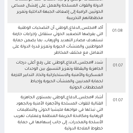
الدولة والقوات المسلحة والعمل على إفشال مساعي
الحوثيين الرامية إلى إضعاف الجبهة الداخلية وتمرير
مخططاتهم التخريبية
أكد #مجلس_الدفاع_الوطني أن التضحيات الوطنية
01:08
التي يفرضها التصعيد الحوثي ستقابل بإجراءات حازمة
تستهدف مصادر التهديد والإرهاب، بما يضمن حماية
المواطنين والمنشآت الحيوية وتعزيز قدرة الدولة على
التعامل مع مختلف المخاطر
شدد #مجلس_الدفاع_الوطني على رفع أعلى درجات
01:07
الجاهزية واليقظة وتعزيز التنسيق بين الوحدات
العسكرية والأمنية والاستخباراتية واتخاذ التدابير اللازمة
لحماية المدنيين والمنشآت الحيوية وإحباط
المخططات الحوثية
أشاد #مجلس_الدفاع_الوطني بمستوى الجاهزية
01:07
القتالية للقوات المسلحة والأجهزة الأمنية وبالجهود
التي تبذلها في مواجهة مليشيا الحوثي والتنظيمات
الإرهابية ومكافحة الجريمة المنظمة وعمليات تهريب
الأسلحة والمخدرات، إلى جانب إسهامها في حماية
خطوط الملاحة الدولية