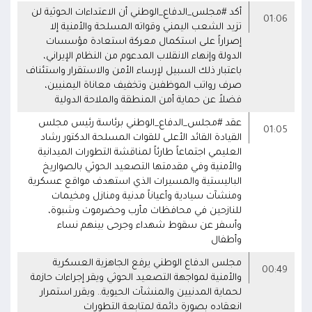
أكد #مجلس_الدفاع_الوطني أن الاعتداءات الحوثية لن
01:06
تزيد الشعب اليمني وقواته المسلحة والأمنية إلا
إصراراً على استكمال معركة استعادة مؤسسات
الدولة وإنهاء الانقلاب المدعوم من النظام الإيراني،
باعتبار ذلك السبيل لإرساء الأمن والاستقرار واستئناف
صرف رواتب الموظفين وتخفيف معاناة اليمنيين،
فضلاً عن حماية أمن المنطقة والملاحة الدولية
عقد #مجلس_الدفاع_الوطني برئاسة رئيس مجلس
01:05
القيادة القائد الأعلى للقوات المسلحة الدكتور رشاد
العليمي اجتماعاً طارئاً لمناقشة التطورات الميدانية
والأمنية وفي مقدمتها التصعيد الحوثي بالصواريخ
الباليستية والمسيرات الذي استهدف مواقع عسكرية
ومنشآت سيادية وأعياناً مدنية ومنازل ومخيمات
للنازحين في محافظات مأرب وحضرموت وشبوة،
وأسفر عن سقوط شهداء وجرحى بينهم نساء
وأطفال
مجلس الدفاع الوطني يرفع الجاهزية العسكرية
00:49
والأمنية لمواجهة التصعيد الحوثي ويقر إجراءات حازمة
لحماية المدنيين والمنشآت الحيوية.. ويقرر استمرار
انعقاده بصورة دائمة لمتابعة التطورات