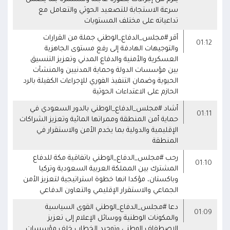
سرعة الاستجابة للتصعيد الحوثي والتعامل مع
تداعياته على مختلف المستويات
أقر #مجلس_الدفاع_الوطني جملة من القرارات
01:12
والتوجيهات الهادفة إلى رفع مستوى الجاهزية
العسكرية والأمنية والدفاع المدني وتعزيز التنسيق
بين مؤسسات الدولة وحماية المدنيين والمنشآت
الحيوية وضمان التنفيذ الفوري للإجراءات الكفيلة بالرد
الحازم على الاعتداءات الحوثية
أشاد #مجلس_الدفاع_الوطني بالدور السعودي في
01:11
حماية أمن المنطقة وممراتها المائية وتعزيز الشراكات
الإقليمية والدولية بما يخدم الأمن والاستقرار في
المنطقة
رحب #مجلس_الدفاع_الوطني باتفاقية مكة للدفاع
01:10
المشترك بين المملكة العربية السعودية وتركيا
وباكستان، مؤكدا انها خطوة استراتيجية لتعزيز الأمن
الجماعي والاستقرار الإقليمي والتعاون الدفاعي
دعا #مجلس_الدفاع_الوطني القوى السياسية
01:09
والمكونات الوطنية ووسائل الإعلام إلى تعزيز
الاصطفاف الوطني وتوحيد الخطاب خلف مؤسسات