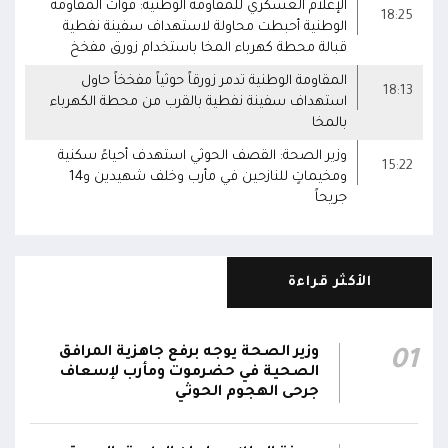
الإعلام العسكري للمقاومة الوطنية: قوات المقاومة
18:25
الوطنية أحبطت محاولة لاستهداف سفينة نفطية
قبالة محطة كهرباء المخا باستخدام زورق مفخخ
المقاومة الوطنية تدمر زورقاً حوثياً مفخخاً حاول
18:13
استهداف سفينة نفطية بالقرب من محطة الكهرباء
بالمخا
وزير الصحة: القصف الحوثي استهدف أحياءً سكنية
15:22
ومخيماتٍ للنازحين في مأرب وخلف شهيدين و14
جريحاً
الأكثر قراءة
وزير الصحة يوجه برفع جاهزية المرافق
01
الصحية في حضرموت ومأرب لإسعاف
جرحى الهجوم الحوثي