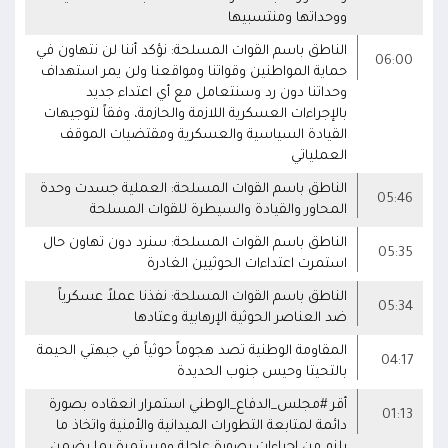
ووحداتها ومنتسبيها
الناطق باسم القوات المسلحة: نؤكد أننا لن نتهاون في
06:00
حماية المواطنين وقواتنا ومواقعنا ولن يمر استهداف
وحداتنا دون رد وسنتعامل مع أي اعتداء جديد
بالإجراءات العسكرية اللازمة والحازمة، وفقاً لتوجيهات
القيادة السياسية والعسكرية ومقتضيات الموقف
العملياتي
الناطق باسم القوات المسلحة: العملية جسدت وحدة
05:46
المحاور والقيادة والسيطرة للقوات المسلحة
الناطق باسم القوات المسلحة: سنرد دون تهاون حال
05:35
استمرت اعتداءات الحوثيين الغادرة
الناطق باسم القوات المسلحة: نفذنا عملاً عسكرياً
05:34
ضد العناصر الحوثية الإرهابية وعتادها
المقاومة الوطنية تصد هجوماً حوثياً في جبهتي الحيمة
04:17
بالتحيتا وحيس جنوب الحديدة
أقر #مجلس_الدفاع_الوطني استمرار انعقاده بصورة
01:13
دائمة لمتابعة التطورات الميدانية والأمنية واتخاذ ما
يلزم من إجراءات بصورة عاجلة ومستمرة بما يضمن