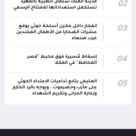
مدينة الملك سلمان الطبية بالمهرة
02
تستكمل استعداداتها للافتتاح الرسمي
انفجار داخل مخزن أسلحة حوثي يوقع
03
عشرات الضحايا من الأطفال المجندين
غرب صنعاء
إسقاط مُسيرة فوق محيط "قصر
04
المحافظ" في المكلا
العليمي يتابع تداعيات الاعتداء الحوثي
05
على مأرب وحضرموت.. ويوجه بالرد الحازم
ورعاية الجرحى وتكريم الشهداء