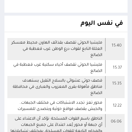
في نفس اليوم
مليشيا الحوثي تقصف بقذائف الهاون محيط معسكر
15:40
العللة التابع لقوات درع الوطن غرب قعطبة في
الضالع
مليشيا الحوثي تقصف أحياء سكنية غرب قعطبة في
15:37
الضالع
قصف حوثي عشوائي بالسلاح الثقيل يستهدف
15:35
مناطق مآهولة بقرى المعزوب والعبارى في محافظة
الضالع
محور تعز: تجدد الاشتباكات في مختلف الجبهات..
12:22
والجيش يقصف مواقع حوثية ويتصدى للمسيرات
الناطق باسم القوات المسلحة: نؤكد أن الاعتداء على
06:06
أي جبهة أو محور يُعد اعتداءً على جميع الجبهات
والمحاور التابعة للقوات المسلحة، بمختلف تشكيلاتها