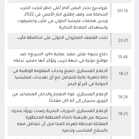
غروندبرغ يحذر: اليمن أمام أعلى خطر لتجدد الحرب
00:16
الشاملة منذ وقف إطلاق النار الأممي في 2022..
ويدين هجمات مليشيا الحوثي في مأرب وحضرموت
واستهداف الملاحة التجارية
تجدد القصف الصاروخي الحوثي على محافظة مأرب
20:21
دفاع شبوة تعلن تنفيذ عملية «الرد السريع» ضد
19:46
مواقع حوثية في جبهة حريب وتؤكد أنها «مجرد بداية»
الاعلام العسكري: جميع وحدات المقاومة الوطنية في
18:27
حالة جاهزية عالية للتعامل مع أي تهديدات للمليشيا
الحوثية في البر أو البحر
الإعلام العسكري: قوة الانفجار والدخان المتصاعد من
18:26
الزورق يشيران إلى أنه كان مفخخًا
الإعلام العسكري: الدوريات البحرية رصدت زورقًا يتحرك
18:25
بسرعة غير طبيعية باتجاه المنطقة المحظورة
المقابلة لمحطة كهرباء المخا قبل أن تتعامل معه
بالسلاح المناسب وتدمره