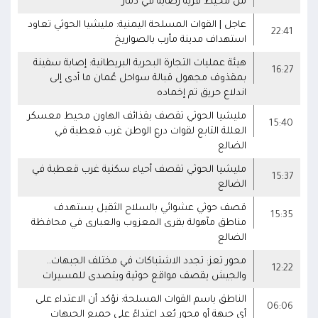
من محيط قرية رصابة في ذمار
عاجل | القوات المسلحة اليمنية: مليشيا الحوثي تعاود
22:41
استهداف مدينة مأرب بالصواريخ
هيئة عمليات التجارة البحرية البريطانية: إصابة سفينة
16:27
بمقذوف مجهول قبالة سواحل عُمان ما أدى إلى
اندلاع حريق تم إخماده
مليشيا الحوثي تقصف بقذائف الهاون محيط معسكر
15:40
العللة التابع لقوات درع الوطن غرب قعطبة في
الضالع
مليشيا الحوثي تقصف أحياء سكنية غرب قعطبة في
15:37
الضالع
قصف حوثي عشوائي بالسلاح الثقيل يستهدف
15:35
مناطق مآهولة بقرى المعزوب والعبارى في محافظة
الضالع
محور تعز: تجدد الاشتباكات في مختلف الجبهات..
12:22
والجيش يقصف مواقع حوثية ويتصدى للمسيرات
الناطق باسم القوات المسلحة: نؤكد أن الاعتداء على
06:06
أي جبهة أو محور يُعد اعتداءً على جميع الجبهات