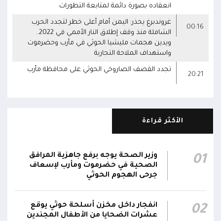
انعقاده بصورة دائمة لمتابعة التطورات
غروندبرغ يحذر: اليمن أمام أعلى خطر لتجدد الحرب
00:16
الشاملة منذ وقف إطلاق النار الأممي في 2022..
ويدين هجمات مليشيا الحوثي في مأرب وحضرموت
واستهداف الملاحة التجارية
تجدد القصف الصاروخي الحوثي على محافظة مأرب
20:21
الأكثر قراءة
وزير الصحة يوجه برفع جاهزية المرافق
01
الصحية في حضرموت ومأرب لإسعاف
جرحى الهجوم الحوثي
انفجار داخل مخزن أسلحة حوثي يوقع
02
عشرات الضحايا من الأطفال المجندين