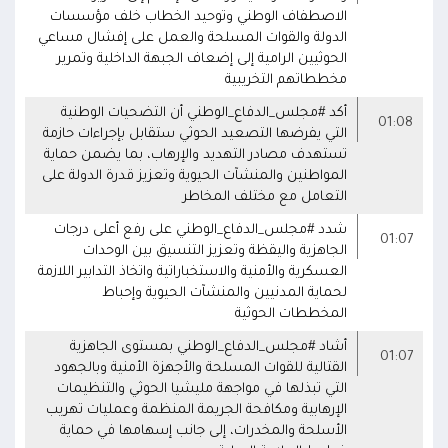
الاصطفاف الوطني وتوحيد الخطاب خلف مؤسسات
الدولة والقوات المسلحة والعمل على إفشال مساعي
الحوثيين الرامية إلى إضعاف الجبهة الداخلية وتمرير
مخططاتهم التخريبية
أكد #مجلس_الدفاع_الوطني أن التضحيات الوطنية
01:08
التي يفرضها التصعيد الحوثي ستقابل بإجراءات حازمة
تستهدف مصادر التهديد والإرهاب، بما يضمن حماية
المواطنين والمنشآت الحيوية وتعزيز قدرة الدولة على
التعامل مع مختلف المخاطر
شدد #مجلس_الدفاع_الوطني على رفع أعلى درجات
01:07
الجاهزية واليقظة وتعزيز التنسيق بين الوحدات
العسكرية والأمنية والاستخباراتية واتخاذ التدابير اللازمة
لحماية المدنيين والمنشآت الحيوية وإحباط
المخططات الحوثية
أشاد #مجلس_الدفاع_الوطني بمستوى الجاهزية
01:07
القتالية للقوات المسلحة والأجهزة الأمنية وبالجهود
التي تبذلها في مواجهة مليشيا الحوثي والتنظيمات
الإرهابية ومكافحة الجريمة المنظمة وعمليات تهريب
الأسلحة والمخدرات، إلى جانب إسهامها في حماية