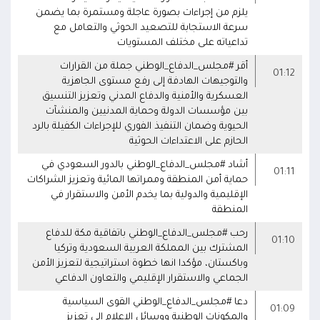
يلزم من إجراءات بصورة عاجلة ومستمرة بما يضمن
سرعة الاستجابة للتصعيد الحوثي والتعامل مع
تداعياته على مختلف المستويات
أقر #مجلس_الدفاع_الوطني جملة من القرارات
01:12
والتوجيهات الهادفة إلى رفع مستوى الجاهزية
العسكرية والأمنية والدفاع المدني وتعزيز التنسيق
بين مؤسسات الدولة وحماية المدنيين والمنشآت
الحيوية وضمان التنفيذ الفوري للإجراءات الكفيلة بالرد
الحازم على الاعتداءات الحوثية
أشاد #مجلس_الدفاع_الوطني بالدور السعودي في
01:11
حماية أمن المنطقة وممراتها المائية وتعزيز الشراكات
الإقليمية والدولية بما يخدم الأمن والاستقرار في
المنطقة
رحب #مجلس_الدفاع_الوطني باتفاقية مكة للدفاع
01:10
المشترك بين المملكة العربية السعودية وتركيا
وباكستان، مؤكدا انها خطوة استراتيجية لتعزيز الأمن
الجماعي والاستقرار الإقليمي والتعاون الدفاعي
دعا #مجلس_الدفاع_الوطني القوى السياسية
01:09
والمكونات الوطنية ووسائل الإعلام إلى تعزيز