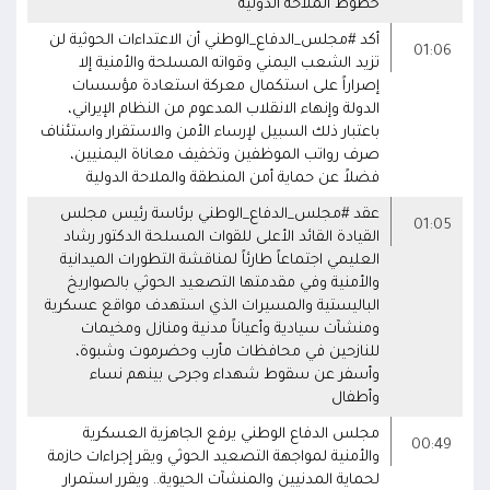
خطوط الملاحة الدولية
أكد #مجلس_الدفاع_الوطني أن الاعتداءات الحوثية لن
01:06
تزيد الشعب اليمني وقواته المسلحة والأمنية إلا
إصراراً على استكمال معركة استعادة مؤسسات
الدولة وإنهاء الانقلاب المدعوم من النظام الإيراني،
باعتبار ذلك السبيل لإرساء الأمن والاستقرار واستئناف
صرف رواتب الموظفين وتخفيف معاناة اليمنيين،
فضلاً عن حماية أمن المنطقة والملاحة الدولية
عقد #مجلس_الدفاع_الوطني برئاسة رئيس مجلس
01:05
القيادة القائد الأعلى للقوات المسلحة الدكتور رشاد
العليمي اجتماعاً طارئاً لمناقشة التطورات الميدانية
والأمنية وفي مقدمتها التصعيد الحوثي بالصواريخ
الباليستية والمسيرات الذي استهدف مواقع عسكرية
ومنشآت سيادية وأعياناً مدنية ومنازل ومخيمات
للنازحين في محافظات مأرب وحضرموت وشبوة،
وأسفر عن سقوط شهداء وجرحى بينهم نساء
وأطفال
مجلس الدفاع الوطني يرفع الجاهزية العسكرية
00:49
والأمنية لمواجهة التصعيد الحوثي ويقر إجراءات حازمة
لحماية المدنيين والمنشآت الحيوية.. ويقرر استمرار