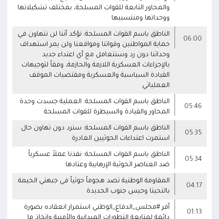
والمحاور التابعة للقوات المسلحة، بمختلف تشكيلاتها
ووحداتها ومنتسبيها
الناطق باسم القوات المسلحة: نؤكد أننا لن نتهاون في
06:00
حماية المواطنين وقواتنا ومواقعنا ولن يمر استهداف
وحداتنا دون رد وسنتعامل مع أي اعتداء جديد
بالإجراءات العسكرية اللازمة والحازمة، وفقاً لتوجيهات
القيادة السياسية والعسكرية ومقتضيات الموقف
العملياتي
الناطق باسم القوات المسلحة: العملية جسدت وحدة
05:46
المحاور والقيادة والسيطرة للقوات المسلحة
الناطق باسم القوات المسلحة: سنرد دون تهاون حال
05:35
استمرت اعتداءات الحوثيين الغادرة
الناطق باسم القوات المسلحة: نفذنا عملاً عسكرياً
05:34
ضد العناصر الحوثية الإرهابية وعتادها
المقاومة الوطنية تصد هجوماً حوثياً في جبهتي الحيمة
04:17
بالتحيتا وحيس جنوب الحديدة
أقر #مجلس_الدفاع_الوطني استمرار انعقاده بصورة
01:13
دائمة لمتابعة التطورات الميدانية والأمنية واتخاذ ما