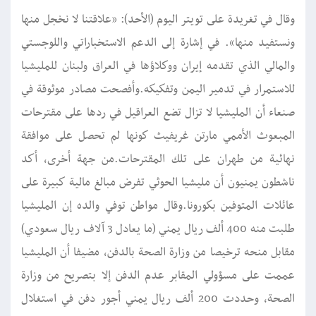
وقال في تغريدة على تويتر اليوم (الأحد): «علاقتنا لا نخجل منها
ونستفيد منها». في إشارة إلى الدعم الاستخباراتي واللوجستي
والمالي الذي تقدمه إيران ووكلاؤها في العراق ولبنان للمليشيا
للاستمرار في تدمير اليمن وتفكيكه.وأفصحت مصادر موثوقة في
صنعاء أن المليشيا لا تزال تضع العراقيل في ردها على مقترحات
المبعوث الأممي مارتن غريفيث كونها لم تحصل على موافقة
نهائية من طهران على تلك المقترحات.من جهة أخرى، أكد
ناشطون يمنيون أن مليشيا الحوثي تفرض مبالغ مالية كبيرة على
عائلات المتوفين بكورونا.وقال مواطن توفي والده إن المليشيا
طلبت منه 400 ألف ريال يمني (ما يعادل 3 آلاف ريال سعودي)
مقابل منحه ترخيصا من وزارة الصحة بالدفن، مضيفا أن المليشيا
عممت على مسؤولي المقابر عدم الدفن إلا بتصريح من وزارة
الصحة، وحددت 200 ألف ريال يمني أجور دفن في استغلال