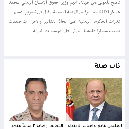
فاضح للموتى.من جهته، اتهم وزير حقوق الإنسان اليمني محمد
عسكر الانقلابيين برفض الهدنة الصحية.وقال في تصريح أمس، إن
قدرات الحكومة اليمنية على اتخاذ التدابير والإجراءات ضعفت
بسبب سيطرة مليشيا الحوثي على مؤسسات الدولة.
ذات صلة
بينهم
العليمي يتابع تداعيات الاعتداء
التحالف: إصابة 11 مدنياً بينهم
العل