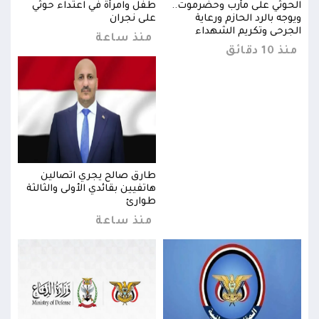
الحوثي على مأرب وحضرموت..
طفل وامرأة في اعتداء حوثي
الحو
ويوجه بالرد الحازم ورعاية
على نجران
ويوجه
الجرحى وتكريم الشهداء
الجر
منذ ساعة
منذ 10 دقائق
منذ 10 د
طارق صالح يجري اتصالين
ثة
هاتفيين بقائدي الأولى والثالثة
طوارئ
منذ ساعة