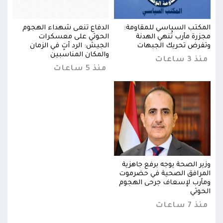
المكتب السياسي للمقاومة:
الدفاع تنعى شهداء الهجوم
المك
مجزرة مأرب تُنهي الهدنة
الحوثي على معسكرات
مجزر
وتفرض تحريك الجبهات
الجيش: الرد آتٍ في الزمان
وتفر
والمكان المناسبين
منذ 3 ساعات
منذ 3 س
منذ 5 ساعات
وزير الصحة يوجه برفع جاهزية
وزير
المرافق الصحية في حضرموت
المر
ومأرب لإسعاف جرحى الهجوم
ومأر
الحوثي
الحو
منذ 7 ساعات
منذ 7 س