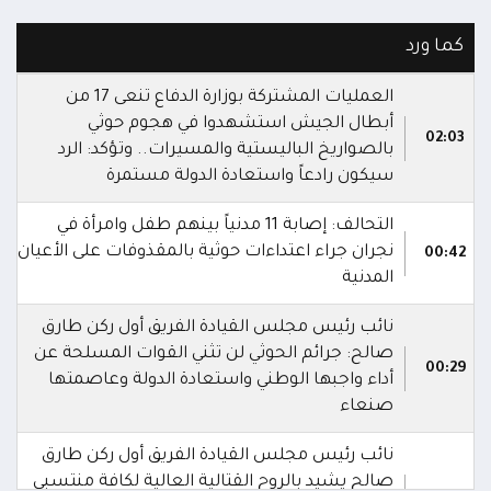
كما ورد
العمليات المشتركة بوزارة الدفاع تنعى 17 من
أبطال الجيش استشهدوا في هجوم حوثي
02:03
بالصواريخ الباليستية والمسيرات.. وتؤكد: الرد
سيكون رادعاً واستعادة الدولة مستمرة
التحالف: إصابة 11 مدنياً بينهم طفل وامرأة في
نجران جراء اعتداءات حوثية بالمقذوفات على الأعيان
00:42
المدنية
نائب رئيس مجلس القيادة الفريق أول ركن طارق
صالح: جرائم الحوثي لن تثني القوات المسلحة عن
00:29
أداء واجبها الوطني واستعادة الدولة وعاصمتها
صنعاء
نائب رئيس مجلس القيادة الفريق أول ركن طارق
صالح يشيد بالروح القتالية العالية لكافة منتسبي