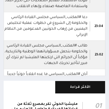
مؤكداً الاستعداد لتقديم التضحيات حتى تحرير البلاد
واستعادة العاصمة صنعاء وإنهاء الانقلاب
دعا #المكتب_السياسي مجلس القيادة الرئاسي
والحكومة إلى الشروع في خطوات عملية لتخليص
23:04
اليمنيين من إرهاب الحوثيين المدعومين من النظام
الإيراني
طالب #المكتب_السياسي مجلس القيادة الرئاسي
والحكومة بتحمل مسؤولياتهما الوطنية والتاريخية،
23:02
مؤكداً أن الجرائم التي ارتكبتها المليشيا لم تترك أي
مبرر لتأخير تحريك الجبهات
أدان #المكتب_السياسي ما عده انقلاباً حوثياً جديداً
على مسار التسوية السلمية، مؤكداً انحيازه لموقف
23:01
جماهير الشعب اليمني
الأكثر قراءة
شدد #المكتب_السياسي على أن الهجمات الحوثية
التي استهدفت مأرب والساحل الغربي والضالع
مليشيا الحوثي تقر بمصرع ثلاثة من
01
وغيرها من المناطق تمثل إعلان حرب واسعة على