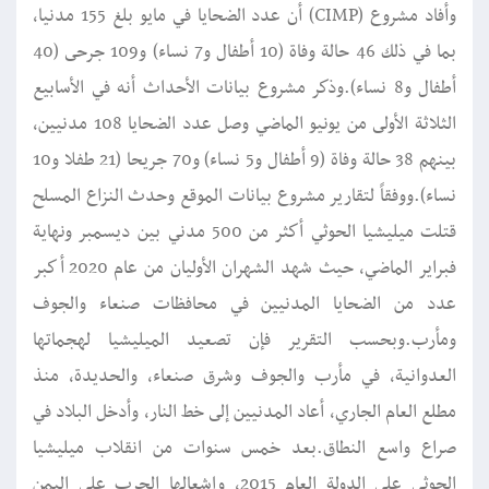
وأفاد مشروع (CIMP) أن عدد الضحايا في مايو بلغ 155 مدنيا،
بما في ذلك 46 حالة وفاة (10 أطفال و7 نساء) و109 جرحى (40
أطفال و8 نساء).وذكر مشروع بيانات الأحداث أنه في الأسابيع
الثلاثة الأولى من يونيو الماضي وصل عدد الضحايا 108 مدنيين،
بينهم 38 حالة وفاة (9 أطفال و5 نساء) و70 جريحا (21 طفلا و10
نساء).ووفقاً لتقارير مشروع بيانات الموقع وحدث النزاع المسلح
قتلت ميليشيا الحوثي أكثر من 500 مدني بين ديسمبر ونهاية
فبراير الماضي، حيث شهد الشهران الأوليان من عام 2020 أكبر
عدد من الضحايا المدنيين في محافظات صنعاء والجوف
ومأرب.وبحسب التقرير فإن تصعيد الميليشيا لهجماتها
العدوانية، في مأرب والجوف وشرق صنعاء، والحديدة، منذ
مطلع العام الجاري، أعاد المدنيين إلى خط النار، وأدخل البلاد في
صراع واسع النطاق.بعد خمس سنوات من انقلاب ميليشيا
الحوثي على الدولة العام 2015، وإشعالها الحرب على اليمن