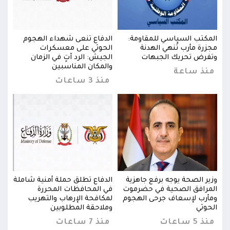
المكتب السياسي للمقاومة:
الدفاع تنعى شهداء الهجوم
المك
مجزرة مأرب تُنهي الهدنة
الحوثي على معسكرات
مجزر
وتفرض تحريك الجبهات
الجيش: الرد آتٍ في الزمان
وتفر
والمكان المناسبين
منذ ساعة
من
منذ 3 ساعات
ملة
وزير الصحة يوجه برفع جاهزية
الدفاع تطلق حملة أمنية شاملة
وزير
المرافق الصحية في حضرموت
في المحافظات المحررة
المر
ومأرب لإسعاف جرحى الهجوم
لمكافحة الإرهاب والتهريب
ومأر
الحوثي
وملاحقة المطلوبين
الحو
منذ 5 ساعات
منذ 7 ساعات
منذ 5 س