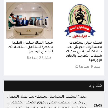
قصف حوثي يستهدف
مدينة الملك سلمان الطبية
قصف
ها
معسكرات الجيش بعد
بالمهرة تستكمل استعداداتها
معس
نجاحات أمنية في تفكيك
للافتتاح الرسمي
نجاح
شبكات التهريب والخلايا
شبكا
منذ 23 ساعة
الإجرامية
الإجر
منذ 9 ساعات
منذ 9 س
كما ورد
جدد #المكتب_السياسي تمسكه بمواصلة النضال
إلى جانب الشعب اليمني وقوى الصف الجمهوري،
23:05