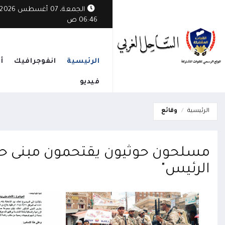
ثي يستهدف قرية مأهولة في الوازعية ويخلف أضراراً بممتلكات المواطنين
الجمعة، 07 أغسطس 2026
06:46 ص
الرئيسية
انفوجرافيك
أ
فيديو
الرئيسية
وقائع
مسلحون حوثيون يقتحمون مبنى حك
الرئيس"