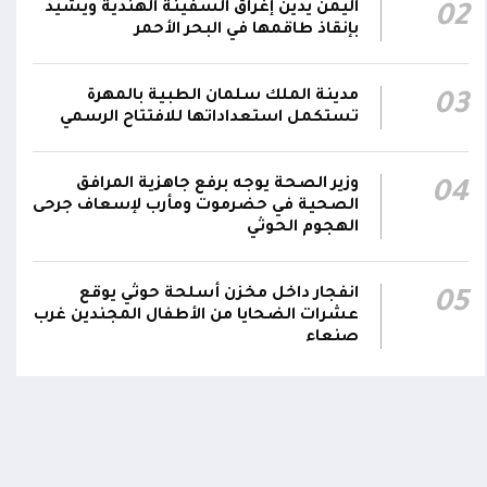
اليمن يدين إغراق السفينة الهندية ويشيد
02
هاتفيين قائدي الفرقتين الأولى والثالثة طوارئ في
00:26
بإنقاذ طاقمها في البحر الأحمر
استشهاد عدد من الأبطال بالهجوم الحوثي الغادر
اللجنة الأمنية بحضرموت تدين هجوم مليشيا
مدينة الملك سلمان الطبية بالمهرة
03
تستكمل استعداداتها للافتتاح الرسمي
الحوثي على القوات المسلحة وتؤكد استمرار
00:21
العمليات الأمنية والعسكرية لحماية الأمن
والاستقرار
وزير الصحة يوجه برفع جاهزية المرافق
04
الصحية في حضرموت ومأرب لإسعاف جرحى
جدد #المكتب_السياسي تمسكه بمواصلة النضال
الهجوم الحوثي
إلى جانب الشعب اليمني وقوى الصف الجمهوري،
23:05
مؤكداً الاستعداد لتقديم التضحيات حتى تحرير
انفجار داخل مخزن أسلحة حوثي يوقع
05
البلاد واستعادة العاصمة صنعاء وإنهاء الانقلاب
عشرات الضحايا من الأطفال المجندين غرب
صنعاء
حوثي يدمر طقماً قبلياً أثناء البحث عن
خلاف شخصي ينتهي بمقتل شا
د في صحراء الجوف
منذ 4 أيام