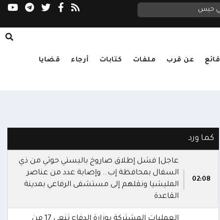
في حيس
ائع
عن قرب
ملفات
كتابات
أرجاء
قضايا
كما ورد
عاجل| فشل إطلاق صاروخ باليستي حوثي من ذي
السفال بمحافظة إب.. وإصابة عدد من عناصر
02:08
المليشيا ونقلهم إلى مستشفى الرفاعي بمدينة
القاعدة
العمليات المشتركة بوزارة الدفاع تنعى 17 من