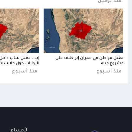
منذ يومين
عة
مقتل مواطن في عمران إثر خلاف على
إب.. مقتل شاب داخل
مشروع مياه
الروايات حول ملابسات
منذ أسبوع
منذ أسبوع
الأقسام