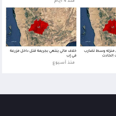
منذ 4 أيام
منذ
 منزله وسط تضارب
خلاف مالي ينتهي بجريمة قتل داخل مزرعة
مقتل
 الحادث
في إب
مشرو
منذ أسبوع
من