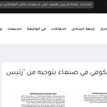
الحديدة.. إصابة مدنيين بقصف حوثي استهدف منازل المواطنين 
خبار
جبهة الساحل
انتهاكات
في الواجهة
الجبهات
وق
ومي في صنعاء بتوجيه من "رئيس