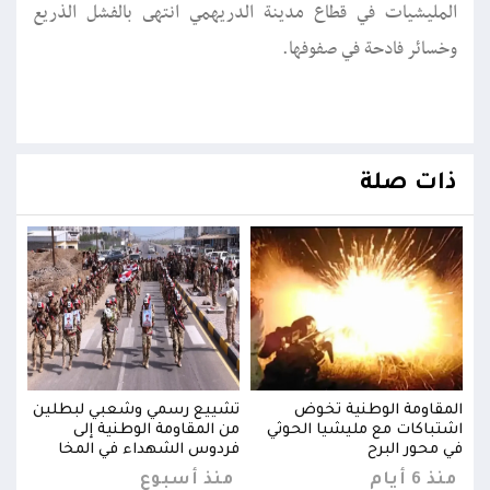
المليشيات في قطاع مدينة الدريهمي انتهى بالفشل الذريع
وخسائر فادحة في صفوفها.
ذات صلة
ين
المقاومة الوطنية تخوض
تشييع رسمي وشعبي لبطلين
المق
اشتباكات مع مليشيا الحوثي
من المقاومة الوطنية إلى
اشتب
في محور البرح
فردوس الشهداء في المخا
في م
منذ 6 أيام
منذ أسبوع
منذ 6 