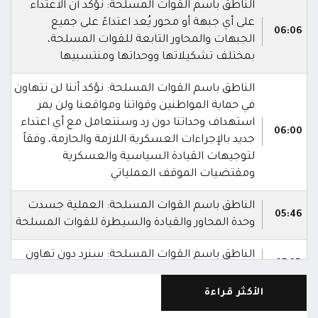
الناطق باسم القوات المسلحة: نؤكد أن الاعتداء
على أي جبهة أو محور يُعد اعتداءً على جميع
06:06
الجبهات والمحاور التابعة للقوات المسلحة،
بمختلف تشكيلاتها ووحداتها ومنتسبيها
الناطق باسم القوات المسلحة: نؤكد أننا لن نتهاون
في حماية المواطنين وقواتنا ومواقعنا ولن يمر
استهداف وحداتنا دون رد وسنتعامل مع أي اعتداء
06:00
جديد بالإجراءات العسكرية اللازمة والحازمة، وفقاً
لتوجيهات القيادة السياسية والعسكرية
ومقتضيات الموقف العملياتي
الناطق باسم القوات المسلحة: العملية جسدت
05:46
وحدة المحاور والقيادة والسيطرة للقوات المسلحة
الناطق باسم القوات المسلحة: سنرد دون تهاون
05:35
حال استمرت اعتداءات الحوثيين الغادرة
الأكثر قراءة
الناطق باسم القوات المسلحة: نفذنا عملاً عسكرياً
05:34