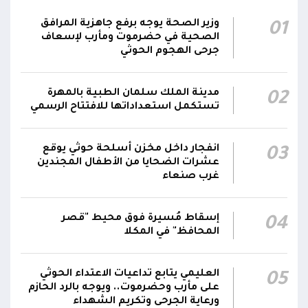
ضد العناصر الحوثية الإرهابية وعتادها
وزير الصحة يوجه برفع جاهزية المرافق
01
المقاومة الوطنية تصد هجوماً حوثياً في جبهتي
الصحية في حضرموت ومأرب لإسعاف
04:17
الحيمة بالتحيتا وحيس جنوب الحديدة
جرحى الهجوم الحوثي
أقر #مجلس_الدفاع_الوطني استمرار انعقاده بصورة
مدينة الملك سلمان الطبية بالمهرة
02
دائمة لمتابعة التطورات الميدانية والأمنية واتخاذ ما
تستكمل استعداداتها للافتتاح الرسمي
يلزم من إجراءات بصورة عاجلة ومستمرة بما
01:13
يضمن سرعة الاستجابة للتصعيد الحوثي والتعامل
مع تداعياته على مختلف المستويات
انفجار داخل مخزن أسلحة حوثي يوقع
03
عشرات الضحايا من الأطفال المجندين
غرب صنعاء
أقر #مجلس_الدفاع_الوطني جملة من القرارات
والتوجيهات الهادفة إلى رفع مستوى الجاهزية
العسكرية والأمنية والدفاع المدني وتعزيز التنسيق
إسقاط مُسيرة فوق محيط "قصر
01:12
04
بين مؤسسات الدولة وحماية المدنيين والمنشآت
المحافظ" في المكلا
الحيوية وضمان التنفيذ الفوري للإجراءات الكفيلة
بالرد الحازم على الاعتداءات الحوثية
العليمي يتابع تداعيات الاعتداء الحوثي
05
على مأرب وحضرموت.. ويوجه بالرد الحازم
ورعاية الجرحى وتكريم الشهداء