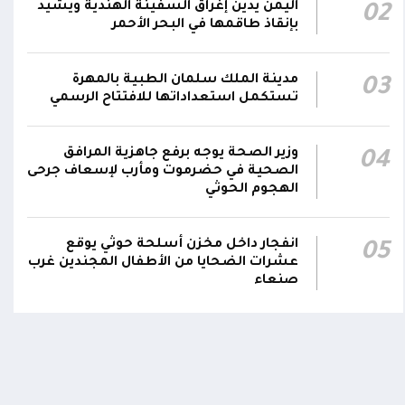
اليمن يدين إغراق السفينة الهندية ويشيد
02
هاتفيين قائدي الفرقتين الأولى والثالثة طوارئ في
00:26
بإنقاذ طاقمها في البحر الأحمر
استشهاد عدد من الأبطال بالهجوم الحوثي الغادر
اللجنة الأمنية بحضرموت تدين هجوم مليشيا
مدينة الملك سلمان الطبية بالمهرة
03
تستكمل استعداداتها للافتتاح الرسمي
الحوثي على القوات المسلحة وتؤكد استمرار
00:21
العمليات الأمنية والعسكرية لحماية الأمن
والاستقرار
وزير الصحة يوجه برفع جاهزية المرافق
04
الصحية في حضرموت ومأرب لإسعاف جرحى
جدد #المكتب_السياسي تمسكه بمواصلة النضال
الهجوم الحوثي
إلى جانب الشعب اليمني وقوى الصف الجمهوري،
23:05
مؤكداً الاستعداد لتقديم التضحيات حتى تحرير
انفجار داخل مخزن أسلحة حوثي يوقع
05
البلاد واستعادة العاصمة صنعاء وإنهاء الانقلاب
عشرات الضحايا من الأطفال المجندين غرب
صنعاء