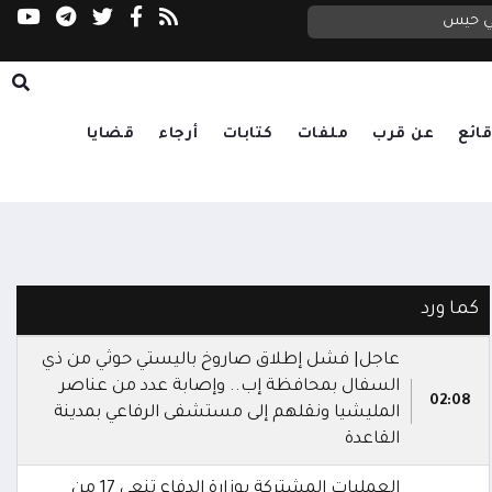
في حيس
التحالف: إصابة 11 مدنياً بينهم طفل وامرأة في اعتداء حوثي على نجران
ائع
عن قرب
ملفات
كتابات
أرجاء
قضايا
كما ورد
عاجل| فشل إطلاق صاروخ باليستي حوثي من ذي
السفال بمحافظة إب.. وإصابة عدد من عناصر
02:08
المليشيا ونقلهم إلى مستشفى الرفاعي بمدينة
القاعدة
العمليات المشتركة بوزارة الدفاع تنعى 17 من