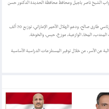
واب الشيخ ناصر باجيل ومحافظ محافظة الحديدة الدكتور حسن
ويتضمن المشروع الذي يأتي برعاية نائب رئيس مجلس القيادة الرئاسي طارق صالح، ودعم الهلال الأحمر الإماراتي، توزيع 20 ألف
لمندب، المخا، الوازعية، موزع، حيس، والخوخة.
لية عن الأسر، من خلال توفير المستلزمات الدراسية الأساسية