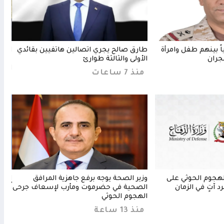
 إصابة 11 مدنياً بينهم طفل وامرأة
طارق صالح يجري اتصالين هاتفيين بقائدي
العل
جران
الأولى والثالثة طوارئ
مأرب
الجر
منذ 7 ساعات
منذ 5 س
لهجوم الحوثي على
وزير الصحة يوجه برفع جاهزية المرافق
المك
 آتٍ في الزمان
الصحية في حضرموت ومأرب لإسعاف جرحى
تُنه
الهجوم الحوثي
منذ 9 س
منذ 13 ساعة