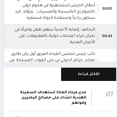
أبطال الجيش استشهدوا في هجوم حوثي
02:03
بالصواريخ الباليستية والمسيرات.. وتؤكد: الرد
سيكون رادعاً واستعادة الدولة مستمرة
التحالف: إصابة 11 مدنياً بينهم طفل وامرأة في
نجران جراء اعتداءات حوثية بالمقذوفات على
00:42
الأعيان المدنية
نائب رئيس مجلس القيادة الفريق أول ركن طارق
صالح: جرائم الحوثي لن تثني القوات المسلحة عن
00:29
أداء واجبها الوطني واستعادة الدولة وعاصمتها
صنعاء
الأكثر قراءة
نائب رئيس مجلس القيادة الفريق أول ركن طارق
صالح يشيد بالروح القتالية العالية لكافة منتسبي
مدير ميناء المخا: استهداف السفينة
01
00:28
الفرقتين الأولى والثالثة وحسن التعامل مع
الهندية اعتداء على مصالح اليمنيين
وقوتهم
الموقف وثبات المقاتلين في مواقعهم
الفريق أول ركن طارق صالح يعزي في اتصالين