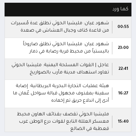
كما ورد
شهود عيان: مليشيا الحوثي تطلق عدة مُسيرات
00:55
من قاعدة كتاف وجبال العشاش في صعدة
شهود عيان: مليشيا الحوثي تطلق صاروخاً
23:00
باليستياً من محيط قرية رصابة في ذمار
عاجل | القوات المسلحة اليمنية: مليشيا الحوثي
22:41
تعاود استهداف مدينة مأرب بالصواريخ
هيئة عمليات التجارة البحرية البريطانية: إصابة
سفينة بمقذوف مجهول قبالة سواحل عُمان ما
16:27
أدى إلى اندلاع حريق تم إخماده
مليشيا الحوثي تقصف بقذائف الهاون محيط
معسكر العللة التابع لقوات درع الوطن غرب
15:40
قعطبة في الضالع