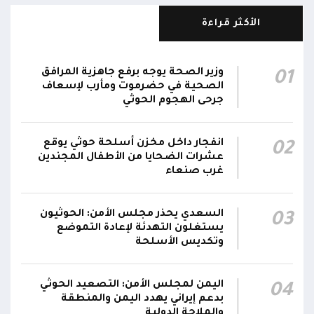
مليشيا الحوثي تقصف أحياء سكنية غرب قعطبة
الأكثر قراءة
15:37
في الضالع
قصف حوثي عشوائي بالسلاح الثقيل يستهدف
وزير الصحة يوجه برفع جاهزية المرافق
01
مناطق مآهولة بقرى المعزوب والعبارى في
15:35
الصحية في حضرموت ومأرب لإسعاف
محافظة الضالع
جرحى الهجوم الحوثي
محور تعز: تجدد الاشتباكات في مختلف الجبهات..
12:22
انفجار داخل مخزن أسلحة حوثي يوقع
02
والجيش يقصف مواقع حوثية ويتصدى للمسيرات
عشرات الضحايا من الأطفال المجندين
غرب صنعاء
السعدي يحذر مجلس الأمن: الحوثيون
03
يستغلون التهدئة لإعادة التموضع
وتكديس الأسلحة
اليمن لمجلس الأمن: التصعيد الحوثي
04
بدعم إيراني يهدد اليمن والمنطقة
والملاحة الدولية