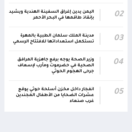
الفريق أول ركن طارق صالح يعزي في اتصالين
اليمن يدين إغراق السفينة الهندية ويشيد
02
هاتفيين قائدي الفرقتين الأولى والثالثة طوارئ في
00:26
بإنقاذ طاقمها في البحر الأحمر
استشهاد عدد من الأبطال بالهجوم الحوثي الغادر
اللجنة الأمنية بحضرموت تدين هجوم مليشيا
مدينة الملك سلمان الطبية بالمهرة
03
تستكمل استعداداتها للافتتاح الرسمي
الحوثي على القوات المسلحة وتؤكد استمرار
00:21
العمليات الأمنية والعسكرية لحماية الأمن
والاستقرار
وزير الصحة يوجه برفع جاهزية المرافق
04
الصحية في حضرموت ومأرب لإسعاف
جدد #المكتب_السياسي تمسكه بمواصلة النضال
جرحى الهجوم الحوثي
إلى جانب الشعب اليمني وقوى الصف الجمهوري،
23:05
مؤكداً الاستعداد لتقديم التضحيات حتى تحرير البلاد
انفجار داخل مخزن أسلحة حوثي يوقع
05
واستعادة العاصمة صنعاء وإنهاء الانقلاب
عشرات الضحايا من الأطفال المجندين
غرب صنعاء