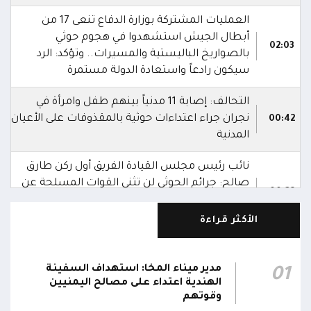
العمليات المشتركة بوزارة الدفاع تنعى 17 من
أبطال الجيش استشهدوا في هجوم حوثي
02:03
بالصواريخ الباليستية والمسيرات.. وتؤكد: الرد
سيكون رادعاً واستعادة الدولة مستمرة
التحالف: إصابة 11 مدنياً بينهم طفل وامرأة في
نجران جراء اعتداءات حوثية بالمقذوفات على الأعيان
00:42
المدنية
نائب رئيس مجلس القيادة الفريق أول ركن طارق
صالح: جرائم الحوثي لن تثني القوات المسلحة عن
00:29
أداء واجبها الوطني واستعادة الدولة وعاصمتها
صنعاء
الأكثر قراءة
نائب رئيس مجلس القيادة الفريق أول ركن طارق
صالح يشيد بالروح القتالية العالية لكافة منتسبي
مدير ميناء المخا: استهداف السفينة
01
00:28
الفرقتين الأولى والثالثة وحسن التعامل مع الموقف
الهندية اعتداء على مصالح اليمنيين
وقوتهم
وثبات المقاتلين في مواقعهم