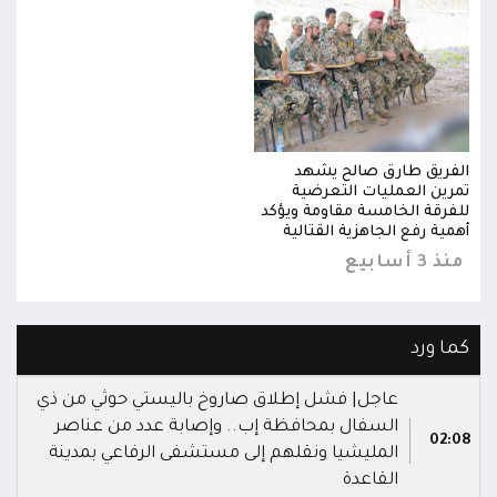
الفريق طارق صالح يشهد
الفر
تمرين العمليات التعرضية
تمري
للفرقة الخامسة مقاومة ويؤكد
للفر
أهمية رفع الجاهزية القتالية
أهمية
منذ 3 أسابيع
منذ 3 أس
كما ورد
عاجل| فشل إطلاق صاروخ باليستي حوثي من ذي
السفال بمحافظة إب.. وإصابة عدد من عناصر
02:08
المليشيا ونقلهم إلى مستشفى الرفاعي بمدينة
القاعدة