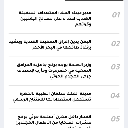
يتحرك بسرعة غير طبيعية باتجاه المنطقة
18:25
المحظورة المقابلة لمحطة كهرباء المخا قبل أن
مدير ميناء المخا: استهداف السفينة
01
تتعامل معه بالسلاح المناسب وتدمره
الهندية اعتداء على مصالح اليمنيين
وقوتهم
الإعلام العسكري للمقاومة الوطنية: قوات
المقاومة الوطنية أحبطت محاولة لاستهداف
18:25
اليمن يدين إغراق السفينة الهندية ويشيد
02
سفينة نفطية قبالة محطة كهرباء المخا باستخدام
بإنقاذ طاقمها في البحر الأحمر
زورق مفخخ
المقاومة الوطنية تدمر زورقاً حوثياً مفخخاً حاول
وزير الصحة يوجه برفع جاهزية المرافق
03
استهداف سفينة نفطية بالقرب من محطة
18:13
الصحية في حضرموت ومأرب لإسعاف
جرحى الهجوم الحوثي
الكهرباء بالمخا
مدينة الملك سلمان الطبية بالمهرة
04
تستكمل استعداداتها للافتتاح الرسمي
انفجار داخل مخزن أسلحة حوثي يوقع
05
عشرات الضحايا من الأطفال المجندين