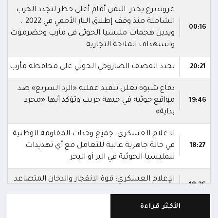
غروندبرغ يحذر: اليمن أمام أعلى خطر لتجدد الحرب
الشاملة منذ وقف إطلاق النار الأممي في 2022..
00:16
ويدين هجمات مليشيا الحوثي في مأرب وحضرموت
واستهداف الملاحة التجارية
تجدد القصف الصاروخي الحوثي على محافظة مأرب
20:21
دفاع شبوة تعلن تنفيذ عملية «الرد السريع» ضد
مواقع حوثية في جبهة حريب وتؤكد أنها «مجرد
19:46
بداية»
الاعلام العسكري: جميع وحدات المقاومة الوطنية
في حالة جاهزية عالية للتعامل مع أي تهديدات
18:27
للمليشيا الحوثية في البر أو البحر
الإعلام العسكري: قوة الانفجار والدخان المتصاعد
18:26
من الزورق يشيران إلى أنه كان مفخخًا
الأكثر قراءة
الإعلام العسكري: الدوريات البحرية رصدت زورقًا