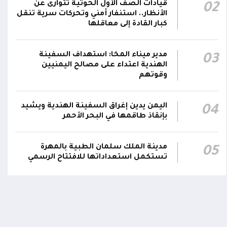
قيادات الصف الأول الحوثية تتوارى عن
02
رئيس مجلس القيادة يعين اللواء الركن طيار
الأنظار.. استنفار أمني وتحركات سرية تنقل
عبدالعزيز سعيد المحيا قائداً للقوات الجوية
كبار القادة إلى معاقلها
21:13
والدفاع الجوي.. ويُعين العميد ناشر منصور باجري
رئيساً لأركانها
مدير ميناء المخا: استهداف السفينة
03
الهندية اعتداء على مصالح اليمنيين
قرارات رئاسية بتعيين أحمد سعيد بن بريك وراشد
وقوتهم
ناصر الجند مستشارين لرئيس مجلس القيادة
21:10
الرئاسي وترقيتهما إلى رتبة فريق
اليمن يدين إغراق السفينة الهندية ويشيد
04
بإنقاذ طاقمها في البحر الأحمر
مدينة الملك سلمان الطبية بالمهرة
05
تستكمل استعداداتها للافتتاح الرسمي