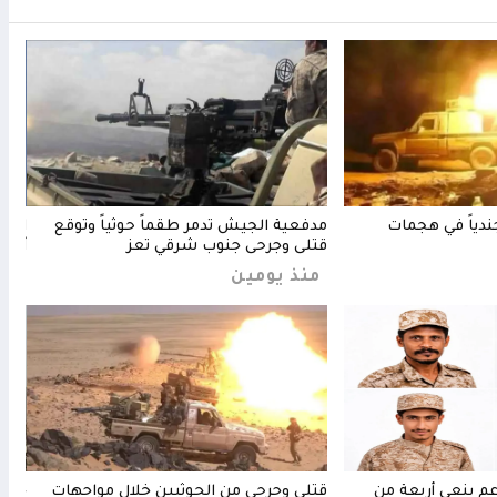
شهاد وإصابة 11 جندياً في هجمات
مدفعية الجيش تدمر طقماً حوثياً وتوقع
الدف
قتلى وجرحى جنوب شرقي تعز
أجوا
منذ يومين
منذ 11 
دعم ينعى أربعة من
قتلى وجرحى من الحوثيين خلال مواجهات
خسائ