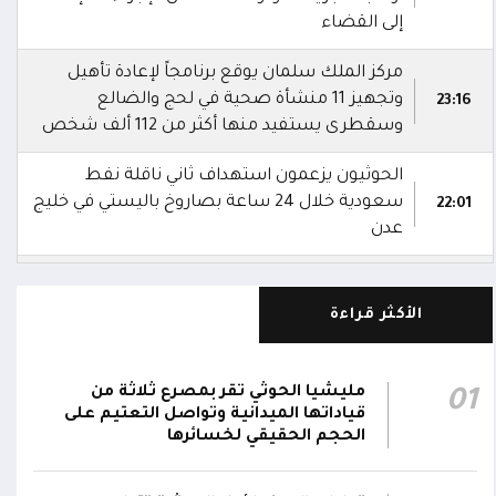
إلى القضاء
مركز الملك سلمان يوقع برنامجاً لإعادة تأهيل
وتجهيز 11 منشأة صحية في لحج والضالع
23:16
وسقطرى يستفيد منها أكثر من 112 ألف شخص
الحوثيون يزعمون استهداف ثاني ناقلة نفط
سعودية خلال 24 ساعة بصاروخ باليستي في خليج
22:01
عدن
الشركة اليمنية للغاز: أعمال الصيانة أوشكت على
الانتهاء وإمدادات الغاز ستعود تدريجياً لتغطية
21:45
الأكثر قراءة
احتياجات كافة المحافظات
رئيس مجلس القيادة يُصدر قراراً بتعيين يحيى
مليشيا الحوثي تقر بمصرع ثلاثة من
01
محمد كزمان وكيلاً لقطاع الأمن الداخلي، وأحمد
قياداتها الميدانية وتواصل التعتيم على
21:18
سعد السقطري وكيلاً لقطاع الأمن الخارجي؛ في
الحجم الحقيقي لخسائرها
الجهاز المركزي لأمن الدولة