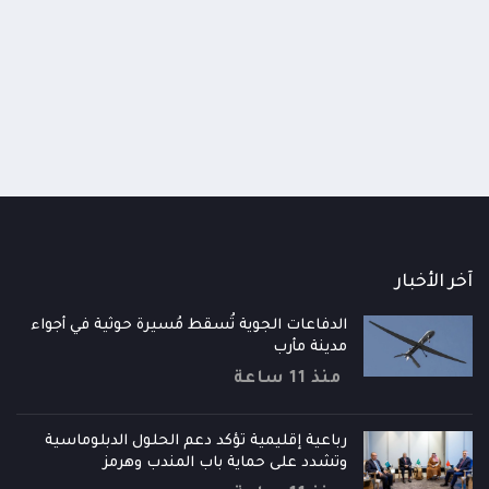
ية في جبهة مريس بالضالع
أبطاله استشهدوا خلال مهمة أ
أبين
 يومين
منذ 4 أيام
آخر الأخبار
الدفاعات الجوية تُسقط مُسيرة حوثية في أجواء
مدينة مأرب
منذ 11 ساعة
رباعية إقليمية تؤكد دعم الحلول الدبلوماسية
وتشدد على حماية باب المندب وهرمز