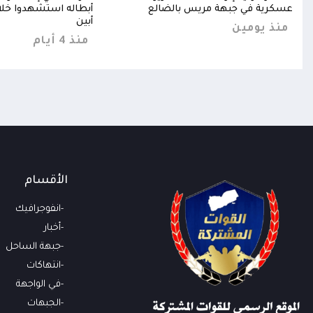
ربي
عسكرية في جبهة مريس بالضالع
أبطاله استشهدوا خلا
أبين
منذ يومين
منذ 4 أيام
الأقسام
انفوجرافيك
أخبار
جبهة الساحل
انتهاكات
في الواجهة
الجبهات