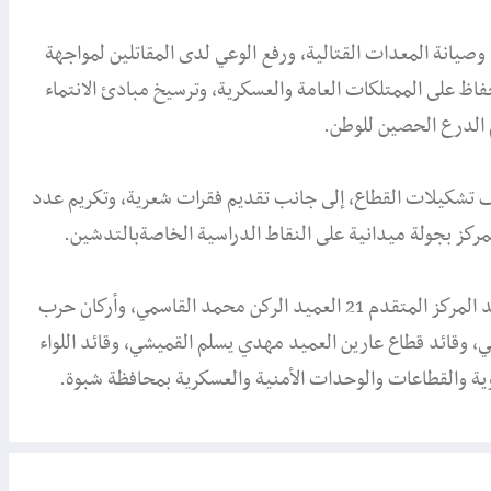
وصيانة المعدات القتالية، ورفع الوعي لدى المقاتلين لمواجهة
فاظ على الممتلكات العامة والعسكرية، وترسيخ مبادئ الانتماء
م الدرع الحصين للوطن.
تشكيلات القطاع، إلى جانب تقديم فقرات شعرية، وتكريم عدد
مركز بجولة ميدانية على النقاط الدراسية الخاصةبالتدشين.
حضر فعالية التدشين عدد من القيادات العسكرية، من بينهم قائد المركز المتقدم 21 العميد الركن محمد القاسمي، وأركان حرب
ي، وقائد قطاع عارين العميد مهدي يسلم القميشي، وقائد اللواء