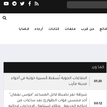
مدينة الملك سلمان الطبية بالمهرة تستكمل است
ائع
عن قرب
ملفات
كتابات
أرجاء
قضايا
كما ورد
الدفاعات الجوية تُسقط مُسيرة حوثية في أجواء
01:20
مدينة مأرب
شرطة تعز تضبط قاتل المساعد "موسى نعمان"
أحد منتسبي قوات الطوارئ بعد ساعات من
00:12
ارتكابه الجريمة.. وتؤكد استكمال الإجراءات لإحالته