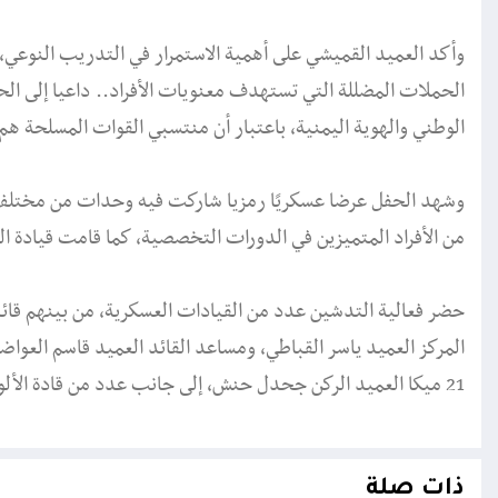
وأكد العميد القميشي على أهمية الاستمرار في التدريب النوعي، 
الحملات المضللة التي تستهدف معنويات الأفراد.. داعيا إلى الح
الوطني والهوية اليمنية، باعتبار أن منتسبي القوات المسلحة ه
وشهد الحفل عرضا عسكريًا رمزيا شاركت فيه وحدات من مختلف 
من الأفراد المتميزين في الدورات التخصصية، كما قامت قيادة ال
المركز العميد ياسر القباطي، ومساعد القائد العميد قاسم العواض
21 ميكا العميد الركن جحدل حنش، إلى جانب عدد من قادة الألوية والقطاعات والوحدات الأمنية والعسكرية بمحافظة شبوة.
ذات صلة