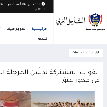
الخميس، 06 أغسطس
01:03 م
الرئيسية
انفوجرافيك
أ
فيديو
الرئيسية
الجبهات
القوات المشتركة تدشّن المرحلة الثا
في محور عتق