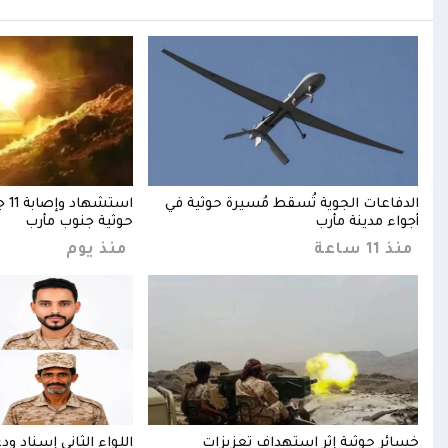
الدفاعات الجوية تُسقط مُسيرة حوثية في
است
أجواء مدينة مأرب
حوثية جنوب مأرب
منذ 11 ساعة
منذ يوم
ت
خسائر حوثية إثر استهداف تعزيزات
اللواء الثاني إسناد و