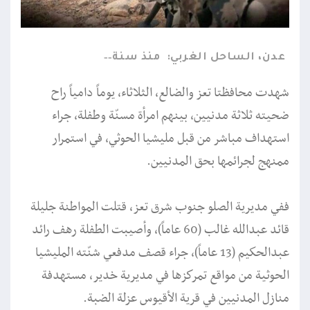
عدن، الساحل الغربي:
منذ سنة
شهدت محافظتا تعز والضالع، الثلاثاء، يوماً دامياً راح
ضحيته ثلاثة مدنيين، بينهم امرأة مسنّة وطفلة، جراء
استهداف مباشر من قبل مليشيا الحوثي، في استمرار
ممنهج لجرائمها بحق المدنيين.
ففي مديرية الصلو جنوب شرق تعز، قتلت المواطنة جليلة
قائد عبدالله غالب (60 عاماً)، وأصيبت الطفلة رهف رائد
عبدالحكيم (13 عاماً)، جراء قصف مدفعي شنّته المليشيا
الحوثية من مواقع تمركزها في مديرية خدير، مستهدفة
منازل المدنيين في قرية الأقيوس عزلة الضبة.