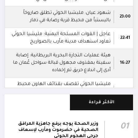
شهود عيان: مليشيا الحوثي تطلق صاروخاً
23:00
باليستياً من محيط قرية رصابة في ذمار
عاجل | القوات المسلحة اليمنية: مليشيا الحوثي
22:41
تعاود استهداف مدينة مأرب بالصواريخ
هيئة عمليات التجارة البحرية البريطانية: إصابة
سفينة بمقذوف مجهول قبالة سواحل عُمان ما
16:27
أدى إلى اندلاع حريق تم إخماده
مليشيا الحوثي تقصف بقذائف الهاون محيط
معسكر العللة التابع لقوات درع الوطن غرب
15:40
قعطبة في الضالع
الأكثر قراءة
مليشيا الحوثي تقصف أحياء سكنية غرب قعطبة
15:37
في الضالع
وزير الصحة يوجه برفع جاهزية المرافق
01
الصحية في حضرموت ومأرب لإسعاف
قصف حوثي عشوائي بالسلاح الثقيل يستهدف
جرحى الهجوم الحوثي