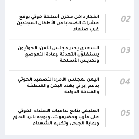
مناطق مآهولة بقرى المعزوب والعبارى في
15:35
محافظة الضالع
انفجار داخل مخزن أسلحة حوثي يوقع
02
عشرات الضحايا من الأطفال المجندين
غرب صنعاء
السعدي يحذر مجلس الأمن: الحوثيون
03
يستغلون التهدئة لإعادة التموضع
وتكديس الأسلحة
اليمن لمجلس الأمن: التصعيد الحوثي
04
بدعم إيراني يهدد اليمن والمنطقة
والملاحة الدولية
العليمي يتابع تداعيات الاعتداء الحوثي
05
على مأرب وحضرموت.. ويوجه بالرد الحازم
ورعاية الجرحى وتكريم الشهداء