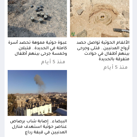
سرة
الألغام الحوثية تواصل حصد
عبوة حوثية مموهة تحصد أسرة
الأل
أرواح المدنيين.. قتلى وجرحى
كاملة في الحديدة.. قتيلان
أروا
بينهم أطفال في حوادث
وخمسة جرحى بينهم أطفال
بينه
متفرقة بالحديدة
متفر
منذ 5 أيام
منذ 5 أيام
منذ 5 
اص
البيضاء.. إصابة شاب برصاص
ل
عناصر حوثية استهدف منازل
المدنيين في قيفة رداع