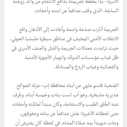
الأسرة– بدأ يخطط لجريمته بدافع الانتقام من والد زوجته
السابقة، الذي وقف مدافعاً عن ابنته وأحفاده.
الجريمة أثارت صدمة واسعة وأعادت إلى الأذهان واقع
الانفلات الأمني المخيف في مناطق سيطرة مليشيا الحوثي،
حيث تزايدت معدلات الجريمة والقتل والعنف الأسري في
ظل غياب مؤسسات الدولة، وانهيار الأجهزة الأمنية
والقضائية وغياب الردع والمساءلة.
الضحية قاسم ملهي من أبناء محافظة إب–عزلة الجوالح
مديرية مذيخرة، وهو أب لست بنات وخمسة أبناء، وعُرف
عنه الخُلق الطيب والاستقامة، وكان سنداً لعائلته وأحفاده
حتى لحظاته الأخيرة؛ عاش مدافعاً عن بناته وحقوقهن،
ومات شهيداً بعد صلاة العشاء، في لحظة كان يفترض أن