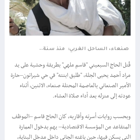
صنعاء، الساحل الغربي:
منذ سنة
قُتل الحاج السبعيني "قاسم ملهي" بطريقة وحشية على يد
مراد أحمد يحيى الجلة، "طليق ابنته" في حي شيراتون–حارة
الأمير الصنعاني بالعاصمة المحتلة صنعاء، الاثنين، أثناء
عودته إلى منزله بعد أداء صلاة العشاء.
وبحسب روايات أسرته وأقاربه، كان الحاج قاسم –الموظف
المتقاعد من المؤسسة الاقتصادية– يهم بدخول العمارة
التي يسكن فيها، حين باغته الجاني داخل مدخل البناية،