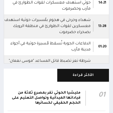
حوثي استهدف معسكرات لقوات الطوارئ في
14:21
مأرب وحضرموت
شهداء وجرحى في هجوم بمُسيرات حوثية استهدف
معسكرين لقوات الطوارئ في منطقة الرويك
13:28
بصحراء حضرموت
الدفاعات الجوية تُسقط مُسيرة حوثية في أجواء
01:20
مدينة مأرب
شرطة تعز تضبط قاتل المساعد "موسى نعمان"
أحد منتسبي قوات الطوارئ بعد ساعات من ارتكابه
00:12
الجريمة.. وتؤكد استكمال الإجراءات لإحالته إلى
الأكثر قراءة
القضاء
مركز الملك سلمان يوقع برنامجاً لإعادة تأهيل
مليشيا الحوثي تقر بمصرع ثلاثة من
01
وتجهيز 11 منشأة صحية في لحج والضالع
23:16
قياداتها الميدانية وتواصل التعتيم على
وسقطرى يستفيد منها أكثر من 112 ألف شخص
الحجم الحقيقي لخسائرها