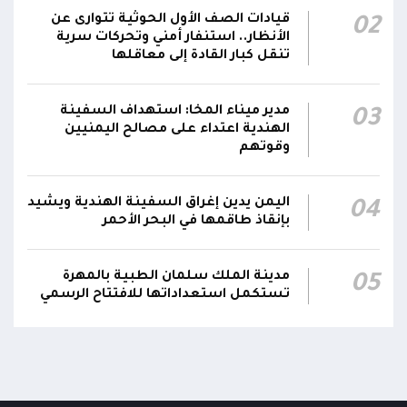
الحوثيون يزعمون استهداف ثاني ناقلة نفط
قيادات الصف الأول الحوثية تتوارى عن
02
سعودية خلال 24 ساعة بصاروخ باليستي في خليج
22:01
الأنظار.. استنفار أمني وتحركات سرية
عدن
تنقل كبار القادة إلى معاقلها
الشركة اليمنية للغاز: أعمال الصيانة أوشكت على
الانتهاء وإمدادات الغاز ستعود تدريجياً لتغطية
21:45
مدير ميناء المخا: استهداف السفينة
03
الهندية اعتداء على مصالح اليمنيين
احتياجات كافة المحافظات
وقوتهم
اليمن يدين إغراق السفينة الهندية ويشيد
04
بإنقاذ طاقمها في البحر الأحمر
مدينة الملك سلمان الطبية بالمهرة
05
تستكمل استعداداتها للافتتاح الرسمي