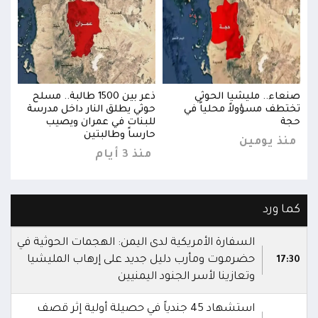
ح
صنعاء.. مليشيا الحوثي
ذعر بين 1500 طالبة.. مسلح
صنعا
ة
تختطف مسؤولاً محلياً في
حوثي يطلق النار داخل مدرسة
تختط
حجة
للبنات في عمران ويصيب
حجة
حارساً وطالبتين
منذ يومين
منذ
منذ 3 أيام
كما ورد
السفارة الأمريكية لدى اليمن: الهجمات الحوثية في
حضرموت ومأرب دليل جديد على إرهاب المليشيا
17:30
وتعازينا لأسر الجنود اليمنيين
استشهاد 45 جندياً في حصيلة أولية إثر قصف