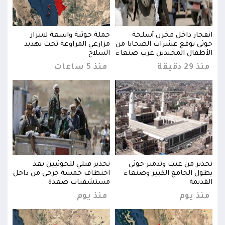
انفجار داخل مخزن أسلحة
حملة حوثية واسعة لابتزاز
انفج
حوثي يوقع عشرات الضحايا من
مزارعي المراوعة تحت تهديد
حوثي
الأطفال المجندين غرب صنعاء
السلاح
الأط
منذ 29 دقيقة
منذ 5 ساعات
منذ 29 د
تحذير من عبث وتدمير حوثي
تحذير قبلي للحوثيين بعد
تحذي
خل
يطول الجامع الكبير وصنعاء
اختطاف خمسة جرحى من داخل
يطول
القديمة
مستشفيات صعدة
القد
منذ يوم
منذ يوم
منذ