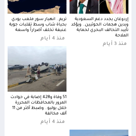
ي
إردوغان يجدد دعم السعودية
تريم.. انهيار سور ملعب يودي
إردو
ية
ويدين هجمات الحوثيين.. ويؤكد
بحياة شاب وسط تقلبات جوية
ويدي
تأييد التحالف البحري لحماية
عنيفة تخلف أضراراً واسعة
تأيي
الملاحة
المل
منذ 4 أيام
منذ 3 أيام
منذ 3 
وادث
51 وفاة و428 إصابة في حوادث
المرور بالمحافظات المحررة
خلال يوليو.. وضبط أكثر من 11
خلال يوليو.. وضبط أكثر من 11
ألف مخالفة
منذ 4 أيام