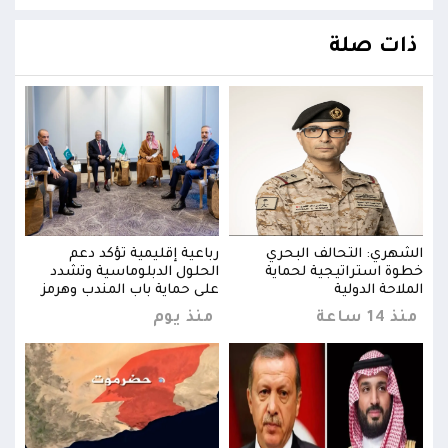
ذات صلة
الشهري: التحالف البحري
رباعية إقليمية تؤكد دعم
الشه
خطوة استراتيجية لحماية
الحلول الدبلوماسية وتشدد
خطوة
ز
الملاحة الدولية
على حماية باب المندب وهرمز
الملا
منذ 14 ساعة
منذ يوم
منذ 14 