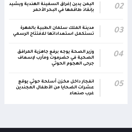
الفريق أول ركن طارق صالح يعزي في اتصالين
اليمن يدين إغراق السفينة الهندية ويشيد
02
هاتفيين قائدي الفرقتين الأولى والثالثة طوارئ في
00:26
بإنقاذ طاقمها في البحر الأحمر
استشهاد عدد من الأبطال بالهجوم الحوثي الغادر
اللجنة الأمنية بحضرموت تدين هجوم مليشيا
مدينة الملك سلمان الطبية بالمهرة
03
تستكمل استعداداتها للافتتاح الرسمي
الحوثي على القوات المسلحة وتؤكد استمرار
00:21
العمليات الأمنية والعسكرية لحماية الأمن
والاستقرار
وزير الصحة يوجه برفع جاهزية المرافق
04
الصحية في حضرموت ومأرب لإسعاف
جدد #المكتب_السياسي تمسكه بمواصلة النضال
جرحى الهجوم الحوثي
إلى جانب الشعب اليمني وقوى الصف الجمهوري،
23:05
مؤكداً الاستعداد لتقديم التضحيات حتى تحرير البلاد
انفجار داخل مخزن أسلحة حوثي يوقع
05
واستعادة العاصمة صنعاء وإنهاء الانقلاب
عشرات الضحايا من الأطفال المجندين
غرب صنعاء