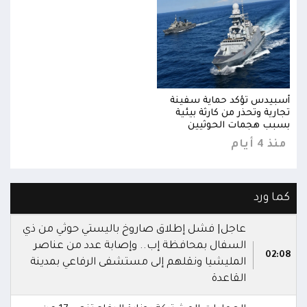
أسبيدس تؤكد حماية سفينة
أسبي
تجارية وتحذر من كارثة بيئية
تجاري
بسبب هجمات الحوثيين
بسبب
منذ 4 أيام
منذ 4 
كما ورد
عاجل| فشل إطلاق صاروخ باليستي حوثي من ذي
السفال بمحافظة إب.. وإصابة عدد من عناصر
02:08
المليشيا ونقلهم إلى مستشفى الرفاعي بمدينة
القاعدة