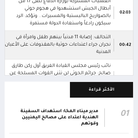
العمليات المشتركة بوزارة الدفاع تنعى 17 من
أبطال الجيش استشهدوا في هجوم حوثي
02:03
بالصواريخ الباليستية والمسيرات.. وتؤكد: الرد
سيكون رادعاً واستعادة الدولة مستمرة
التحالف: إصابة 11 مدنياً بينهم طفل وامرأة في
نجران جراء اعتداءات حوثية بالمقذوفات على الأعيان
00:42
المدنية
نائب رئيس مجلس القيادة الفريق أول ركن طارق
صالح: جرائم الحوثي لن تثني القوات المسلحة عن
00:29
أداء واجبها الوطني واستعادة الدولة وعاصمتها
صنعاء
الأكثر قراءة
نائب رئيس مجلس القيادة الفريق أول ركن طارق
صالح يشيد بالروح القتالية العالية لكافة منتسبي
مدير ميناء المخا: استهداف السفينة
01
00:28
الفرقتين الأولى والثالثة وحسن التعامل مع الموقف
الهندية اعتداء على مصالح اليمنيين
وقوتهم
وثبات المقاتلين في مواقعهم