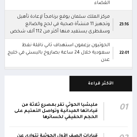
القضاء
مركز الملك سلمان يوقع برنامجاً لإعادة تأهيل
وتجهيز 11 منشأة صحية في لحج والضالع
23:16
وسقطرى يستفيد منها أكثر من 112 ألف شخص
الحوثيون يزعمون استهداف ثاني ناقلة نفط
سعودية خلال 24 ساعة بصاروخ باليستي في خليج
22:01
عدن
الشركة اليمنية للغاز: أعمال الصيانة أوشكت على
الانتهاء وإمدادات الغاز ستعود تدريجياً لتغطية
21:45
الأكثر قراءة
احتياجات كافة المحافظات
رئيس مجلس القيادة يُصدر قراراً بتعيين يحيى
مليشيا الحوثي تقر بمصرع ثلاثة من
01
محمد كزمان وكيلاً لقطاع الأمن الداخلي، وأحمد
قياداتها الميدانية وتواصل التعتيم على
21:18
سعد السقطري وكيلاً لقطاع الأمن الخارجي؛ في
الحجم الحقيقي لخسائرها
الجهاز المركزي لأمن الدولة
قيادات الصف الأول الحوثية تتوارى عن