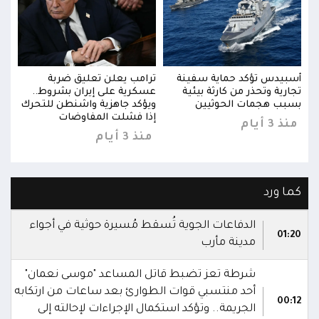
أسبيدس تؤكد حماية سفينة
ترامب يعلن تعليق ضربة
أسبي
تجارية وتحذر من كارثة بيئية
عسكرية على إيران بشروط..
تجاري
رك
بسبب هجمات الحوثيين
ويؤكد جاهزية واشنطن للتحرك
بسبب
إذا فشلت المفاوضات
منذ 3 أيام
منذ 3 
منذ 3 أيام
كما ورد
الدفاعات الجوية تُسقط مُسيرة حوثية في أجواء
01:20
مدينة مأرب
شرطة تعز تضبط قاتل المساعد "موسى نعمان"
أحد منتسبي قوات الطوارئ بعد ساعات من ارتكابه
00:12
الجريمة.. وتؤكد استكمال الإجراءات لإحالته إلى