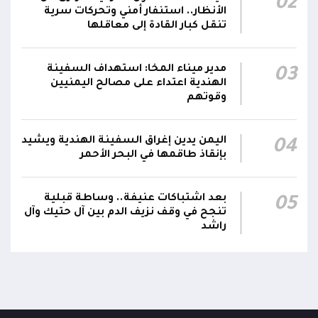
02
رئيس مجلس القيادة يعين اللواء الركن طيار
الأنظار.. استنفار أمني وتحركات سرية
عبدالعزيز سعيد المحيا قائداً للقوات الجوية والدفاع
تنقل كبار القادة إلى معاقلها
21:13
الجوي.. ويُعين العميد ناشر منصور باجري رئيساً
لأركانها
مدير ميناء المخا: استهداف السفينة
03
الهندية اعتداء على مصالح اليمنيين
قرارات رئاسية بتعيين أحمد سعيد بن بريك وراشد
وقوتهم
ناصر الجند مستشارين لرئيس مجلس القيادة
21:10
الرئاسي وترقيتهما إلى رتبة فريق
اليمن يدين إغراق السفينة الهندية ويشيد
04
بإنقاذ طاقمها في البحر الأحمر
بعد اشتباكات عنيفة.. وساطة قبلية
05
تنجح في وقف نزيف الدم بين آل حتيك وآل
راشد