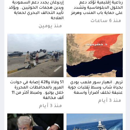
ة
رباعية إقليمية تؤكد دعم
إردوغان يجدد دعم السعودية
رباع
كد
الحلول الدبلوماسية وتشدد
ويدين هجمات الحوثيين.. ويؤكد
الحل
على حماية باب المندب وهرمز
تأييد التحالف البحري لحماية
على 
الملاحة
منذ 6 ساعات
منذ 6 س
منذ يومين
وادث
تريم.. انهيار سور ملعب يودي
51 وفاة و428 إصابة في حوادث
تريم
بحياة شاب وسط تقلبات جوية
المرور بالمحافظات المحررة
بحيا
خلال يوليو.. وضبط أكثر من 11
عنيفة تخلف أضراراً واسعة
خلال يوليو.. وضبط أكثر من 11
عنيف
ألف مخالفة
منذ 3 أيام
منذ 3 
منذ 3 أيام