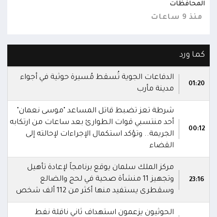
المحافظات
المح
منذ 9 ساعات
منذ 9 س
كما ورد
الدفاعات الجوية تُسقط مُسيرة حوثية في أجواء
01:20
مدينة مأرب
شرطة تعز تضبط قاتل المساعد "موسى نعمان"
أحد منتسبي قوات الطوارئ بعد ساعات من ارتكابه
00:12
الجريمة.. وتؤكد استكمال الإجراءات لإحالته إلى
القضاء
مركز الملك سلمان يوقع برنامجاً لإعادة تأهيل
وتجهيز 11 منشأة صحية في لحج والضالع
23:16
وسقطرى يستفيد منها أكثر من 112 ألف شخص
الحوثيون يزعمون استهداف ثاني ناقلة نفط