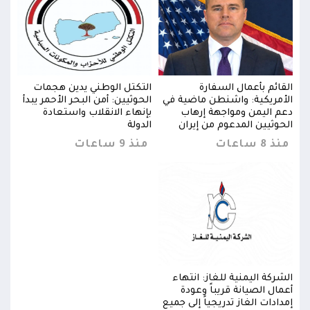
القائم بأعمال السفارة
التكتل الوطني يدين هجمات
القا
دأ
الأمريكية: واشنطن ماضية في
الحوثيين: أمن البحر الأحمر يبدأ
الأم
دعم اليمن ومواجهة إرهاب
بإنهاء الانقلاب واستعادة
دعم 
الحوثيين المدعوم من إيران
الدولة
الحو
منذ 8 ساعات
منذ 9 ساعات
منذ 8 س
الشركة اليمنية للغاز: انتهاء
الشرك
أعمال الصيانة قريباً وعودة
أعمال
إمدادات الغاز تدريجياً إلى جميع
إمداد