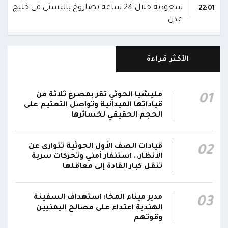
سعودية خلال 24 ساعة بصاروخ باليستي في خليج
22:01
عدن
الشركة اليمنية للغاز: أعمال الصيانة أوشكت على
الانتهاء وإمدادات الغاز ستعود تدريجياً لتغطية
21:45
الأكثر قراءة
احتياجات كافة المحافظات
رئيس مجلس القيادة يُصدر قراراً بتعيين يحيى
مليشيا الحوثي تقر بمصرع ثلاثة من
01
محمد كزمان وكيلاً لقطاع الأمن الداخلي، وأحمد
قياداتها الميدانية وتواصل التعتيم على
21:18
سعد السقطري وكيلاً لقطاع الأمن الخارجي؛ في
الحجم الحقيقي لخسائرها
الجهاز المركزي لأمن الدولة
قيادات الصف الأول الحوثية تتوارى عن
02
رئيس مجلس القيادة يعين اللواء الركن طيار
الأنظار.. استنفار أمني وتحركات سرية
عبدالعزيز سعيد المحيا قائداً للقوات الجوية والدفاع
تنقل كبار القادة إلى معاقلها
21:13
الجوي.. ويُعين العميد ناشر منصور باجري رئيساً
لأركانها
مدير ميناء المخا: استهداف السفينة
03
الهندية اعتداء على مصالح اليمنيين
قرارات رئاسية بتعيين أحمد سعيد بن بريك وراشد
وقوتهم
ناصر الجند مستشارين لرئيس مجلس القيادة
21:10