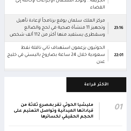
الجريمة.. وتؤكد استكمال الإجراءات لإحالته إلى
القضاء
مركز الملك سلمان يوقع برنامجاً لإعادة تأهيل
وتجهيز 11 منشأة صحية في لحج والضالع
23:16
وسقطرى يستفيد منها أكثر من 112 ألف شخص
الحوثيون يزعمون استهداف ثاني ناقلة نفط
سعودية خلال 24 ساعة بصاروخ باليستي في خليج
22:01
عدن
الشركة اليمنية للغاز: أعمال الصيانة أوشكت على
الانتهاء وإمدادات الغاز ستعود تدريجياً لتغطية
21:45
الأكثر قراءة
احتياجات كافة المحافظات
رئيس مجلس القيادة يُصدر قراراً بتعيين يحيى
مليشيا الحوثي تقر بمصرع ثلاثة من
01
محمد كزمان وكيلاً لقطاع الأمن الداخلي، وأحمد
قياداتها الميدانية وتواصل التعتيم على
21:18
سعد السقطري وكيلاً لقطاع الأمن الخارجي؛ في
الحجم الحقيقي لخسائرها
الجهاز المركزي لأمن الدولة