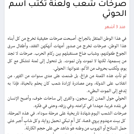
صرخات شعب ولعنة تكتب اسم
الحوثي
منذ 3 أشهر
في هذا الوطن المثقل بالجراح، أصبحت صرخات حقيقية تخرج من كل أبناء
هذا الوطن، صرخات تخرج من صدور أمهات أنهكهن الفقد، وأطفال سرق
الجوع طفولتهم، وشباب ضاع مستقبلهم بين ركام الحرب. صرخات لا تجد
من يسمعها، لكنها لا تموت ولن تموت. بل تتحول إلى لعنة تتشكل مع كل
يوم، وتُكتب بحروف من الألم، عنوانها: الحوثي.
لم تأتِ هذه اللعنة من فراغ، بل صُنعت على مدى سنوات من القهر، من
انقلاب على الدولة، ومن مصادرة لإرادة شعب كان يحلم بالحياة، فإذا به
يُدفع إلى الموت البطيء.
الحوثي حول المدن إلى سجون، والقرى إلى ساحات خوف، وأصبح الإنسان
في بلده غريبا، مهددا في كرامته، وفي رزقه، وحتى في فكره.
صرخات الشعب اليوم شهادة تاريخية على مرحلة سوداء. في هذه المرحلة،
كل بيت مهدوم يروي قصة، كل أمٍ تبكي تحمل رواية، وكل شابٍ أُجبر على
حمل السلاح أو الهروب من وطنه هو شاهد حي على حجم الكارثة.