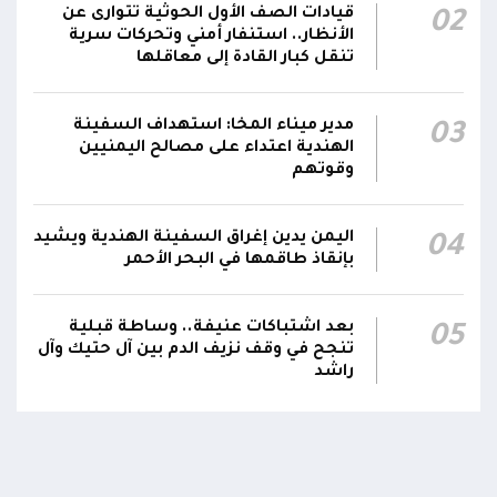
قيادات الصف الأول الحوثية تتوارى عن
02
رئيس مجلس القيادة يعين اللواء الركن طيار
الأنظار.. استنفار أمني وتحركات سرية
عبدالعزيز سعيد المحيا قائداً للقوات الجوية والدفاع
تنقل كبار القادة إلى معاقلها
21:13
الجوي.. ويُعين العميد ناشر منصور باجري رئيساً
لأركانها
مدير ميناء المخا: استهداف السفينة
03
الهندية اعتداء على مصالح اليمنيين
قرارات رئاسية بتعيين أحمد سعيد بن بريك وراشد
وقوتهم
ناصر الجند مستشارين لرئيس مجلس القيادة
21:10
الرئاسي وترقيتهما إلى رتبة فريق
اليمن يدين إغراق السفينة الهندية ويشيد
04
بإنقاذ طاقمها في البحر الأحمر
بعد اشتباكات عنيفة.. وساطة قبلية
05
تنجح في وقف نزيف الدم بين آل حتيك وآل
راشد