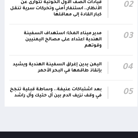
قيادات الصف الأول الحوثية تتوارى عن
02
رئيس مجلس القيادة يعين اللواء الركن طيار
الأنظار.. استنفار أمني وتحركات سرية تنقل
عبدالعزيز سعيد المحيا قائداً للقوات الجوية
كبار القادة إلى معاقلها
21:13
والدفاع الجوي.. ويُعين العميد ناشر منصور باجري
رئيساً لأركانها
مدير ميناء المخا: استهداف السفينة
03
الهندية اعتداء على مصالح اليمنيين
قرارات رئاسية بتعيين أحمد سعيد بن بريك وراشد
وقوتهم
ناصر الجند مستشارين لرئيس مجلس القيادة
21:10
الرئاسي وترقيتهما إلى رتبة فريق
اليمن يدين إغراق السفينة الهندية ويشيد
04
بإنقاذ طاقمها في البحر الأحمر
بعد اشتباكات عنيفة.. وساطة قبلية تنجح
05
في وقف نزيف الدم بين آل حتيك وآل راشد