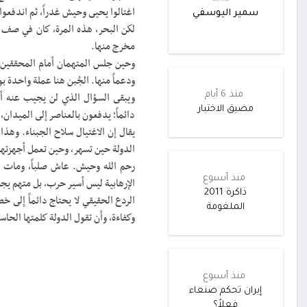
اغتالوا يحيى وحيش غدراً، ثم اندفعوا 
سمير اليوسفي
لكن البحر، هذه المرة، كان في صف 
مخرج منها.
وحين جلس المتهمان أمام المحققين، أ
ودعماً منها. الجُبن هنا عملة واحدة
منذ 6 أيام
ويبقى السؤال الذي لن يجيب عنه أحد
مضيق الاختبار
دائماً؛ يدفعون بالعناصر إلى الميدان،
يقال إن الاغتيال سلاح الجبناء. وهذ
الدولة حين تسهر، وحين تعمل أجهزته
رحم الله وحيش. عاش صلباً، ومات وا
منذ أسبوع
الإرهابية ليس أسير حرب، بل متهم يجب
ذاكرة 2011
الردع الحقيقي لا يحتاج دائماً إلى 
الملغومة
وكفاءة، وأن تقول الدولة كلمتها الحاسمة في 17 س
منذ أسبوع
إيران تحكم صنعاء
فعلاً؟