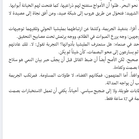
نحو البحر. ظنّوا أن الأمواج ستفتح لهم ذراعيها، كما فتحت لهم الخيانة أبوابها.
الشهيد؛ فتحوّل من طريق هروب إلى شبكة صيد، ومن أفق نجاة إلى مصيدة لا
قرّا، بتنفيذ الجريمة، وكشفا عن ارتباطهما بمليشيا الحوثي وتلقيهما توجيهات
 بوجهين: وجه يزرع العبوات في الظلام، ووجه يرتعش تحت مصابيح التحقيق.
 في صنعاء: هل ستعترف المليشيا بأدواتها؟ التجربة تقول: لا. تلك عادتهم
 ثم يسارعون إلى محو البصمات، كأن شيئاً لم يكن.
ا صحيح. لكن الأصح أيضاً أن ضبط القاتل قبل أن يجفّ حبر بيان النعي هو سلاح
ا بصمت وكفاءة.
قفاً. أما المتهمون، فمكانهم القضاء، لا طاولات المساومة. فمرتكب الجريمة
 أن يواجه العدالة.
خطابات طويلة، ولا إلى ضجيج سياسي. أحياناً، يكفي أن تعمل الاستخبارات بصمت
اعة فقط.