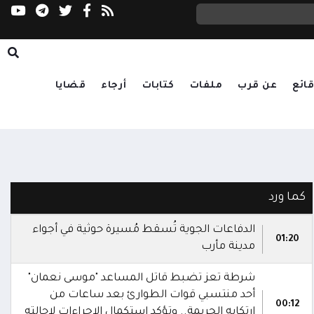
رباعية إقليمية تؤكد دعم الحلول الدبلوماسية وت
ائع
عن قرب
ملفات
كتابات
أرجاء
قضايا
كما ورد
الدفاعات الجوية تُسقط مُسيرة حوثية في أجواء
01:20
مدينة مأرب
شرطة تعز تضبط قاتل المساعد "موسى نعمان"
أحد منتسبي قوات الطوارئ بعد ساعات من
00:12
ارتكابه الجريمة.. وتؤكد استكمال الإجراءات لإحالته