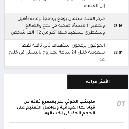
إلى القضاء
مركز الملك سلمان يوقع برنامجاً لإعادة تأهيل
وتجهيز 11 منشأة صحية في لحج والضالع
23:16
وسقطرى يستفيد منها أكثر من 112 ألف شخص
الحوثيون يزعمون استهداف ثاني ناقلة نفط
سعودية خلال 24 ساعة بصاروخ باليستي في خليج
22:01
عدن
الشركة اليمنية للغاز: أعمال الصيانة أوشكت على
الانتهاء وإمدادات الغاز ستعود تدريجياً لتغطية
21:45
الأكثر قراءة
احتياجات كافة المحافظات
رئيس مجلس القيادة يُصدر قراراً بتعيين يحيى
مليشيا الحوثي تقر بمصرع ثلاثة من
01
محمد كزمان وكيلاً لقطاع الأمن الداخلي، وأحمد
قياداتها الميدانية وتواصل التعتيم على
21:18
سعد السقطري وكيلاً لقطاع الأمن الخارجي؛ في
الحجم الحقيقي لخسائرها
الجهاز المركزي لأمن الدولة