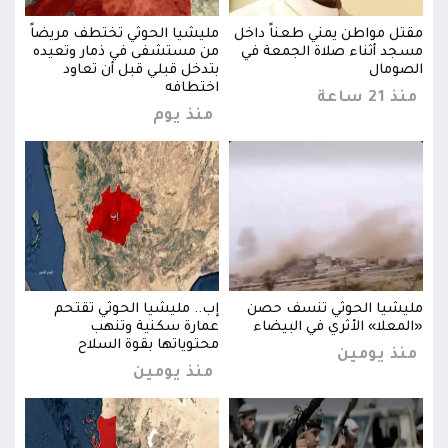
اً
مقتل مواطن يمني طعناً داخل
مليشيا الحوثي تختطف مريضاً
مقتل
ده
مسجد أثناء صلاة الجمعة في
من مستشفى في ذمار وتعيده
مسجد
الصومال
بتدخل قبلي قبل أن تعاود
الصو
اختطافه
منذ 21 ساعة
منذ 21 
منذ يوم
مليشيا الحوثي تنسف حصن
إب.. مليشيا الحوثي تقتحم
مليش
«المعلا» الأثري في البيضاء
عمارة سكنية وتنهب
«الم
محتوياتها بقوة السلاح
منذ يومين
منذ
منذ يومين