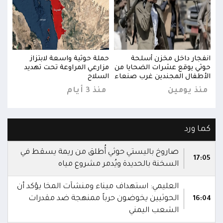
انفجار داخل مخزن أسلحة
حملة حوثية واسعة لابتزاز
انفج
حوثي يوقع عشرات الضحايا من
مزارعي المراوعة تحت تهديد
حوثي
الأطفال المجندين غرب صنعاء
السلاح
الأط
منذ يومين
منذ 3 أيام
منذ
كما ورد
صاروخ باليستي حوثي أُطلق من ريمة يسقط في
17:05
السخنة بالحديدة ويُدمر مشروع مياه
العليمي: استهداف ميناء ومنشآت المخا يؤكد أن
الحوثيين يخوضون حرباً ممنهجة ضد مقدرات
16:04
الشعب اليمني