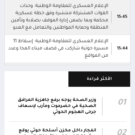
الإعلام العسكري للمقاومة الوطنية: وحدات
القوات المشتركة منتشرة وفق خطة عسكرية
15:45
محكمة وبما يضمن إدارة الموقف بصلابة وتأمين
المنطقة وحماية المواطنين والتعامل مع العدو
الإعلام العسكري للمقاومة الوطنية: إسقاط 11
مسيرة حوثية شاركت في قصف ميناء المخا وعدد
15:44
من المواقع
إصابة 15 مدنياً جراء هجمات حوثية استهدفت
15:39
ميناء المخا ومواقع ومنشآت مدنية آخرى
الأكثر قراءة
دفاعات المقاومة الوطنية تواصل التصدي
لمُسيرات حوثية تستهدف حقل الطاقة الشمسية
15:36
وزير الصحة يوجه برفع جاهزية المرافق
01
في المخا
الصحية في حضرموت ومأرب لإسعاف
جرحى الهجوم الحوثي
المقاومة الوطنية تنعى 4 عسكريين و3 مدنيين
استشهدوا جراء هجمات حوثية استهدفت ميناء
15:31
انفجار داخل مخزن أسلحة حوثي يوقع
02
المخا ومواقع ومنشآت مدنية وعسكرية