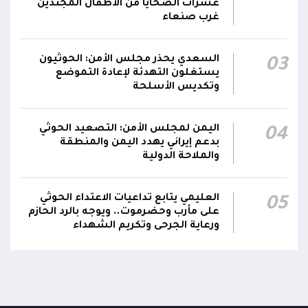
عشرات الضحايا من الأطفال المجندين
غرب صنعاء
مليشيا الحوثي تحجب الإنترنت وشبكات الاتصالات
15:11
عن محافظة الحديدة
السعدي يحذر مجلس الأمن: الحوثيون
03
يستغلون التهدئة لإعادة التموضع
وتكديس الأسلحة
اليمن لمجلس الأمن: التصعيد الحوثي
04
بدعم إيراني يهدد اليمن والمنطقة
والملاحة الدولية
العليمي يتابع تداعيات الاعتداء الحوثي
05
على مأرب وحضرموت.. ويوجه بالرد الحازم
ورعاية الجرحى وتكريم الشهداء