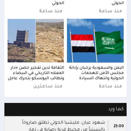
الحوثي
الحوثي
الحو
منذ ساعة
منذ ساعة
من
ار
اليمن والسعودية يرحبان بإدانة
الثقافة تدين تفجير حصن «دار
اليم
مجلس الأمن للهجمات
المعلا» التاريخي في البيضاء
مجلس
اجل
الحوثية وانتهاك السيادة
وتطالب اليونسكو بتحرك عاجل
الحو
منذ ساعة
منذ ساعتين
من
كما ورد
شهود عيان: مليشيا الحوثي تطلق صاروخاً
23:00
باليستياً من محيط قرية رصابة في ذمار