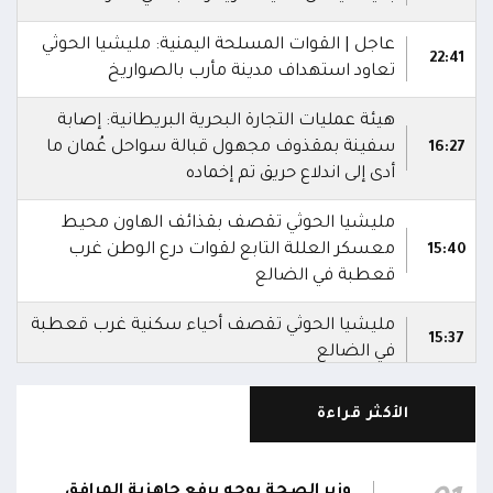
عاجل | القوات المسلحة اليمنية: مليشيا الحوثي
22:41
تعاود استهداف مدينة مأرب بالصواريخ
هيئة عمليات التجارة البحرية البريطانية: إصابة
سفينة بمقذوف مجهول قبالة سواحل عُمان ما
16:27
أدى إلى اندلاع حريق تم إخماده
مليشيا الحوثي تقصف بقذائف الهاون محيط
معسكر العللة التابع لقوات درع الوطن غرب
15:40
قعطبة في الضالع
مليشيا الحوثي تقصف أحياء سكنية غرب قعطبة
15:37
في الضالع
قصف حوثي عشوائي بالسلاح الثقيل يستهدف
الأكثر قراءة
مناطق مآهولة بقرى المعزوب والعبارى في
15:35
محافظة الضالع
وزير الصحة يوجه برفع جاهزية المرافق