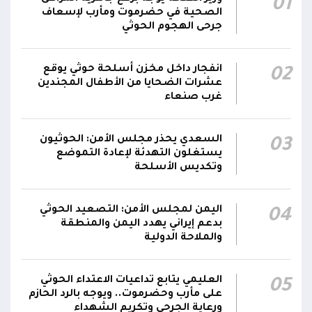
01
محور تعز: تجدد الاشتباكات في مختلف الجبهات..
الصحية في حضرموت ومأرب لإسعاف
12:22
والجيش يقصف مواقع حوثية ويتصدى للمسيرات
جرحى الهجوم الحوثي
الناطق باسم القوات المسلحة: نؤكد أن الاعتداء
انفجار داخل مخزن أسلحة حوثي يوقع
02
على أي جبهة أو محور يُعد اعتداءً على جميع
06:06
عشرات الضحايا من الأطفال المجندين
الجبهات والمحاور التابعة للقوات المسلحة،
غرب صنعاء
بمختلف تشكيلاتها ووحداتها ومنتسبيها
السعدي يحذر مجلس الأمن: الحوثيون
03
يستغلون التهدئة لإعادة التموضع
وتكديس الأسلحة
اليمن لمجلس الأمن: التصعيد الحوثي
04
بدعم إيراني يهدد اليمن والمنطقة
والملاحة الدولية
العليمي يتابع تداعيات الاعتداء الحوثي
05
على مأرب وحضرموت.. ويوجه بالرد الحازم
ورعاية الجرحى وتكريم الشهداء