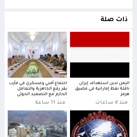
ذات صلة
رب
اليمن تدين استهداف إيران
اجتماع أمني وعسكري في مأرب
اليم
ناقلة نفط إماراتية في مضيق
يقر رفع الجاهزية والتعامل
ناقل
هرمز
الحازم مع التصعيد الحوثي
هرمز
منذ 8 ساعات
منذ 11 ساعة
منذ 8 س