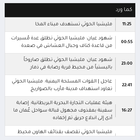
كما ورد
مليشيا الحوثي تستهدف ميناء المخا
11:25
شهود عيان: مليشيا الحوثي تطلق عدة مُسيرات
00:55
من قاعدة كتاف وجبال العشاش في صعدة
شهود عيان: مليشيا الحوثي تطلق صاروخاً
23:00
باليستياً من محيط قرية رصابة في ذمار
عاجل | القوات المسلحة اليمنية: مليشيا الحوثي
22:41
تعاود استهداف مدينة مأرب بالصواريخ
هيئة عمليات التجارة البحرية البريطانية: إصابة
سفينة بمقذوف مجهول قبالة سواحل عُمان ما
16:27
أدى إلى اندلاع حريق تم إخماده
مليشيا الحوثي تقصف بقذائف الهاون محيط
معسكر العللة التابع لقوات درع الوطن غرب
15:40