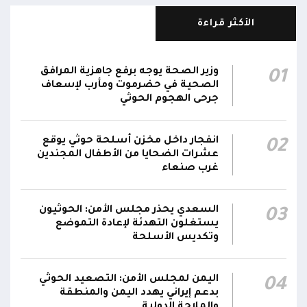
قعطبة في الضالع
الأكثر قراءة
مليشيا الحوثي تقصف أحياء سكنية غرب قعطبة
15:37
في الضالع
وزير الصحة يوجه برفع جاهزية المرافق
01
الصحية في حضرموت ومأرب لإسعاف
قصف حوثي عشوائي بالسلاح الثقيل يستهدف
جرحى الهجوم الحوثي
مناطق مآهولة بقرى المعزوب والعبارى في
15:35
محافظة الضالع
انفجار داخل مخزن أسلحة حوثي يوقع
02
عشرات الضحايا من الأطفال المجندين
غرب صنعاء
السعدي يحذر مجلس الأمن: الحوثيون
03
يستغلون التهدئة لإعادة التموضع
وتكديس الأسلحة
اليمن لمجلس الأمن: التصعيد الحوثي
04
بدعم إيراني يهدد اليمن والمنطقة
والملاحة الدولية