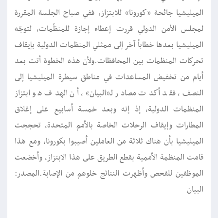
الميليشيا جائحة «كورونا» للابتزاز، ففي صباح الجلسة المقررة
لمجلس الأمن الدولي قررت إعطاء إجازة للمنظّمات، لتوجّه
الميليشيا بعدها خطاباً آخر إلى ممثلي المنظمات الدولية بإيقاف
تحركات المنظمات بين المحافظات.ولأن هذه الخطوة أتت بعد
أيام من تخفيض المساعدات في مناطق سيطرة الميليشيا إلى
النصف، فقد أكدت مصادر لـ«البيان»، أن الهدف هو ابتزاز
المنظمات الدولية، إذ إنه وبعد خمسة أسابيع على إغلاق
المطارات وإيقاف الرحلات الخاصة بالأمم المتحدة، تحججت
الميليشيا بأن هناك ثلاثة من العاملين أصيبوا بكورونا، ومع هذا
قامت المنظمة الأممية بقطع الطريق على هذا الابتزاز، وأخضعت
الموظفين للفحص وأظهرت النتائج خلوهم من الإصابة.المصدر:
البيان