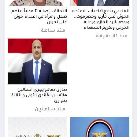
بينهم
العليمي يتابع تداعيات الاعتداء
التحالف: إصابة 11 مدنياً بينهم
العل
الحوثي على مأرب وحضرموت..
طفل وامرأة في اعتداء حوثي
الحو
ويوجه بالرد الحازم ورعاية
على نجران
ويوجه
الجرحى وتكريم الشهداء
الجر
منذ ساعة
منذ 41 دقيقة
منذ 41 د
طارق صالح يجري اتصالين
ثة
هاتفيين بقائدي الأولى والثالثة
طوارئ
منذ ساعتين