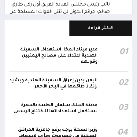
نائب رئيس مجلس القيادة الفريق أول ركن طارق
صالح: جرائم الحوثي لن تثني القوات المسلحة عن
00:29
أداء واجبها الوطني واستعادة الدولة وعاصمتها
صنعاء
الأكثر قراءة
نائب رئيس مجلس القيادة الفريق أول ركن طارق
صالح يشيد بالروح القتالية العالية لكافة منتسبي
مدير ميناء المخا: استهداف السفينة
01
00:28
الفرقتين الأولى والثالثة وحسن التعامل مع الموقف
الهندية اعتداء على مصالح اليمنيين
وقوتهم
وثبات المقاتلين في مواقعهم
الفريق أول ركن طارق صالح يعزي في اتصالين
اليمن يدين إغراق السفينة الهندية ويشيد
02
هاتفيين قائدي الفرقتين الأولى والثالثة طوارئ في
00:26
بإنقاذ طاقمها في البحر الأحمر
استشهاد عدد من الأبطال بالهجوم الحوثي الغادر
اللجنة الأمنية بحضرموت تدين هجوم مليشيا
مدينة الملك سلمان الطبية بالمهرة
03
تستكمل استعداداتها للافتتاح الرسمي
الحوثي على القوات المسلحة وتؤكد استمرار
00:21
العمليات الأمنية والعسكرية لحماية الأمن
والاستقرار
وزير الصحة يوجه برفع جاهزية المرافق
04
الصحية في حضرموت ومأرب لإسعاف