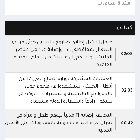
منذ 8 ساعات
منذ 8 س
كما ورد
عاجل| فشل إطلاق صاروخ باليستي حوثي من ذي
السفال بمحافظة إب.. وإصابة عدد من عناصر
02:08
المليشيا ونقلهم إلى مستشفى الرفاعي بمدينة
القاعدة
العمليات المشتركة بوزارة الدفاع تنعى 17 من
أبطال الجيش استشهدوا في هجوم حوثي
02:03
بالصواريخ الباليستية والمسيرات.. وتؤكد: الرد
سيكون رادعاً واستعادة الدولة مستمرة
التحالف: إصابة 11 مدنياً بينهم طفل وامرأة في
نجران جراء اعتداءات حوثية بالمقذوفات على الأعيان
00:42
المدنية