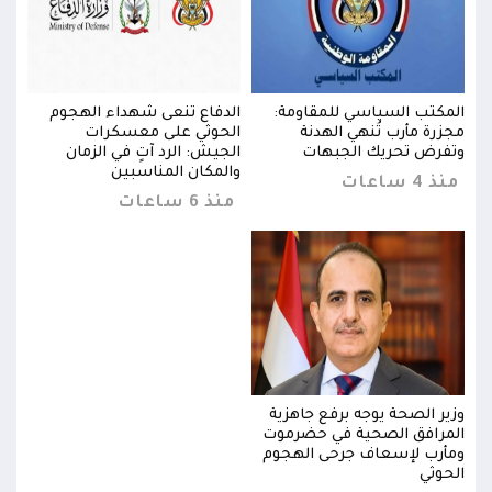
المكتب السياسي للمقاومة:
الدفاع تنعى شهداء الهجوم
المك
مجزرة مأرب تُنهي الهدنة
الحوثي على معسكرات
مجزر
وتفرض تحريك الجبهات
الجيش: الرد آتٍ في الزمان
وتفر
والمكان المناسبين
منذ 4 ساعات
منذ 4 س
منذ 6 ساعات
وزير الصحة يوجه برفع جاهزية
وزير
المرافق الصحية في حضرموت
المر
ومأرب لإسعاف جرحى الهجوم
ومأر
الحوثي
الحو