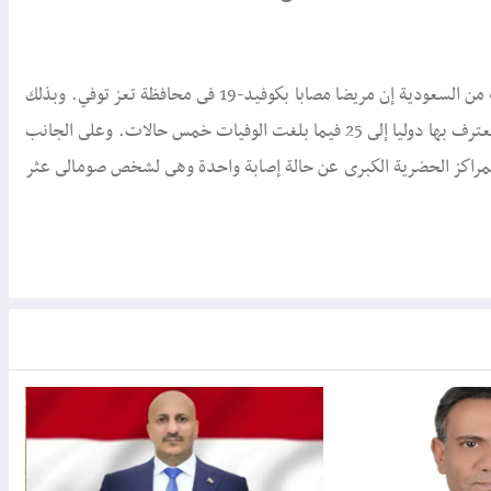
وقالت اللجنة الوطنية العليا لمواجهة كورونا التابعة للحكومة المدعومة من السعودية إن مريضا مصابا بكوفيد-19 فى محافظة تعز توفي. وبذلك
يرتفع إجمالى عدد المصابين فى المناطق الخاضعة لسيطرة الحكومة المعترف بها دوليا إلى 25 فيما بلغت الوفيات خمس حالات. وعلى الجانب
لمراكز الحضرية الكبرى عن حالة إصابة واحدة وهى لشخص صومالى عثر