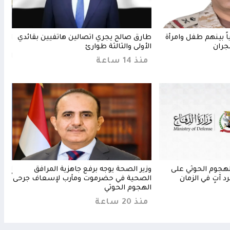
 إصابة 11 مدنياً بينهم طفل وامرأة
طارق صالح يجري اتصالين هاتفيين بقائدي
العل
جران
الأولى والثالثة طوارئ
مأرب
الجر
منذ 14 ساعة
منذ 12 
لهجوم الحوثي على
وزير الصحة يوجه برفع جاهزية المرافق
المك
 آتٍ في الزمان
الصحية في حضرموت ومأرب لإسعاف جرحى
تُنه
الهجوم الحوثي
منذ 16 
منذ 20 ساعة