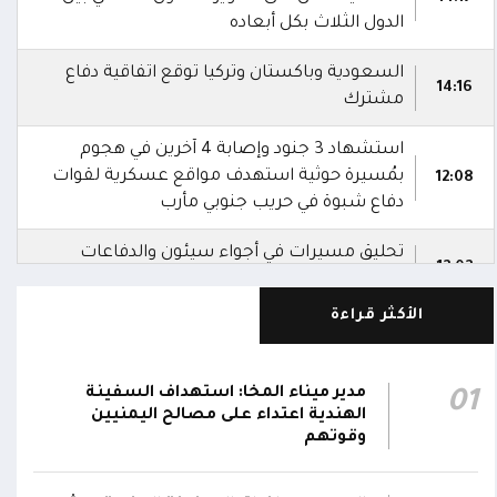
الدول الثلاث بكل أبعاده
السعودية وباكستان وتركيا توقع اتفاقية دفاع
14:16
مشترك
استشهاد 3 جنود وإصابة 4 آخرين في هجوم
بمُسيرة حوثية استهدف مواقع عسكرية لقوات
12:08
دفاع شبوة في حريب جنوبي مأرب
تحليق مسيرات في أجواء سيئون والدفاعات
12:02
تتصدى لها
الأكثر قراءة
صاروخ حوثي يستهدف مخيماً للنازحين في مأرب
ويصيب عدداً منهم.. وصاروخ آخر يطول تجمعات
11:57
سكنية
مدير ميناء المخا: استهداف السفينة
01
الهندية اعتداء على مصالح اليمنيين
تلفزيون حكومي: الدفاعات الجوية تُسقط مسيرات
وقوتهم
11:54
حوثية أُطلقت باتجاه مدينة مأرب