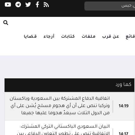
التحالف: إصابة 11 مدنياً بينهم طفل وامرأة في اعتداء حوثي على نجران
في حيس
العليمي يتابع تداعيات الاعتداء الحوثي على مأرب وحضرموت.. ويوجه بالرد الحازم ورعاية الجرحى وتكريم الشهداء
ائع
عن قرب
ملفات
كتابات
أرجاء
قضايا
كما ورد
اتفاقية الدفاع المشتركة بين السعودية وباكستان
وتركيا تنص على أن أي هجوم مسلح يُشن على أي
14:19
من الدول الثلاث سيعدّ هجوما عليها جميعا
البيان السعودي الباكستاني التركي المشترك:
الاتفاقية تنص على تطوير التعاون الدفاعي بين
14:17