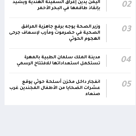
اليمن يدين إغراق السفينة الهندية ويشيد
02
عاجل| فشل إطلاق صاروخ باليستي حوثي من ذي
بإنقاذ طاقمها في البحر الأحمر
السفال بمحافظة إب.. وإصابة عدد من عناصر
02:08
المليشيا ونقلهم إلى مستشفى الرفاعي بمدينة
القاعدة
وزير الصحة يوجه برفع جاهزية المرافق
03
الصحية في حضرموت ومأرب لإسعاف جرحى
الهجوم الحوثي
مدينة الملك سلمان الطبية بالمهرة
04
تستكمل استعداداتها للافتتاح الرسمي
انفجار داخل مخزن أسلحة حوثي يوقع
05
عشرات الضحايا من الأطفال المجندين غرب
صنعاء